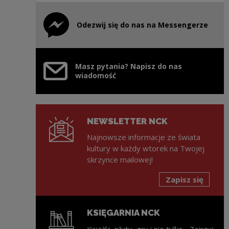
Odezwij się do nas na Messengerze
Uwaga, link zostanie otwarty w nowym oknie
Masz pytania? Napisz do nas
wiadomość
NEWSLETTER NCK
Najnowsze informacje ze świata
kultury w każdy wtorek na Twojej
skrzynce mailowej!
Zapisz się
KSIĘGARNIA NCK
Książki, płyty, gry i nie tylko... Zajrzyj