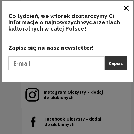
Zam
Co tydzień, we wtorek dostarczymy Ci
informacje o najnowszych wydarzeniach
kulturalnych w całej Polsce!
BAKALIE
Kategorie:
semantyka, jedzenie
Zapisz się na nasz newsletter!
Podaj e-mail
Zapisz
Poprzedni slajd
Następny slajd
Instagram Ojczysty – dodaj
Uwaga, link zostanie otwarty w nowym oknie
do ulubionych
Facebook Ojczysty - dodaj
Uwaga, link zostanie otwarty w nowym oknie
do ulubionych