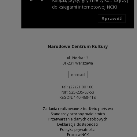
do księgarni internetowej NCK!
Sprawdź
Uwaga, link zostanie otwarty w nowym oknie
Narodowe Centrum Kultury
ul. Płocka 13
01-231 Warszawa
wyślij wiadomość
e-mail
tel.: (22) 21 00 100
NIP: 525-235-83-53
REGON: 140-468-418
Zadania realizowane z budżetu państwa
Standardy ochrony małoletnich
Przetwarzanie danych osobowych
Deklaracja dostępności
Polityka prywatności
Praca w NCK