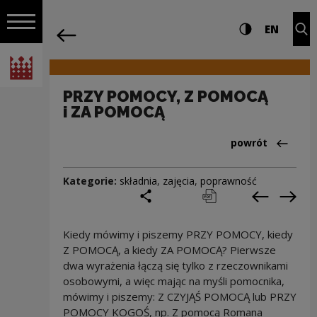
na całej stro
PRZY POMOCY, Z POMOCĄ i ZA POMOCĄ 
Ustawienia i wyszukiw
Wysoki kontra
CHANG
Roz
EN
Nawigacja
powrót
Włącz nawigację
Narodowe Centrum Kultury
PRZY POMOCY, Z POMOCĄ
i ZA POMOCĄ
Powrót do:Cieka
powrót
Kategorie:
składnia
,
zajęcia
,
poprawność
podziel się
drukuj
pobierz
Poprzedni
Nas
Kiedy mówimy i piszemy PRZY POMOCY, kiedy
Z POMOCĄ, a kiedy ZA POMOCĄ? Pierwsze
dwa wyrażenia łączą się tylko z rzeczownikami
osobowymi, a więc mając na myśli pomocnika,
mówimy i piszemy: Z CZYJĄŚ POMOCĄ lub PRZY
POMOCY KOGOŚ, np. Z pomocą Romana