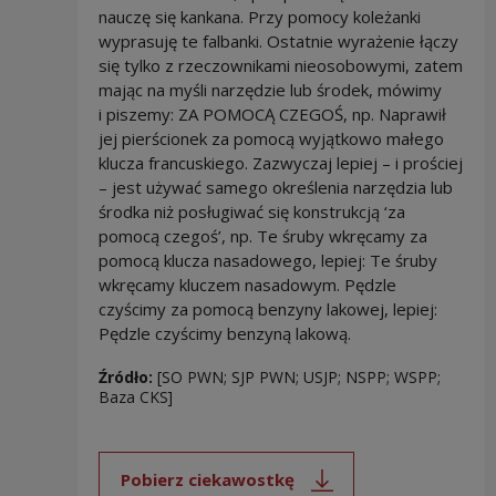
nauczę się kankana. Przy pomocy koleżanki
wyprasuję te falbanki. Ostatnie wyrażenie łączy
się tylko z rzeczownikami nieosobowymi, zatem
mając na myśli narzędzie lub środek, mówimy
i piszemy: ZA POMOCĄ CZEGOŚ, np. Naprawił
jej pierścionek za pomocą wyjątkowo małego
klucza francuskiego. Zazwyczaj lepiej – i prościej
– jest używać samego określenia narzędzia lub
środka niż posługiwać się konstrukcją ‘za
pomocą czegoś’, np. Te śruby wkręcamy za
pomocą klucza nasadowego, lepiej: Te śruby
wkręcamy kluczem nasadowym. Pędzle
czyścimy za pomocą benzyny lakowej, lepiej:
Pędzle czyścimy benzyną lakową.
Źródło:
[SO PWN; SJP PWN; USJP; NSPP; WSPP;
Baza CKS]
Pobierz ciekawostkę