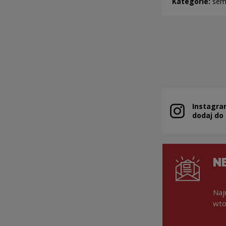
Kategorie:
sem
Instagra
Uwaga, link zo
dodaj do
N
Naj
wto