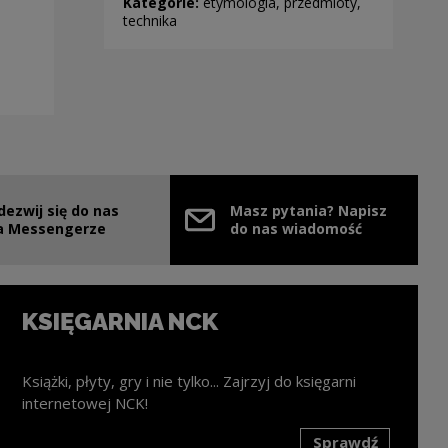
Kategorie:
etymologia, przedmioty,
technika
dezwij się do nas
Masz pytania? Napisz
nie
ink zostanie otwarty w nowym oknie
a Messengerze
do nas wiadomość
KSIĘGARNIA NCK
Książki, płyty, gry i nie tylko... Zajrzyj do księgarni
internetowej NCK!
Sprawdź