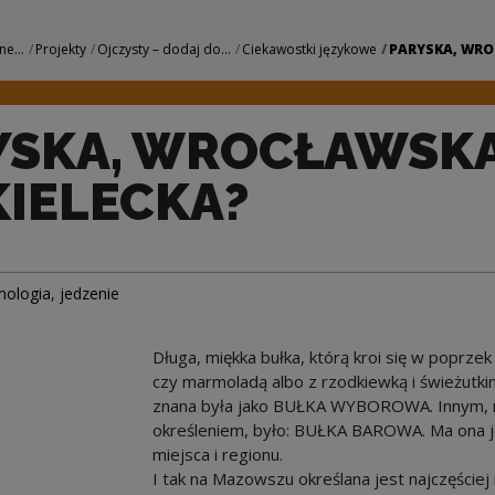
SKA czy KIELECKA?
ne...
Projekty
Ojczysty – dodaj do...
Ciekawostki językowe
PARYSKA, WRO
YSKA, WROCŁAWSK
KIELECKA?
mologia
,
jedzenie
Długa, miękka bułka, którą kroi się w poprz
czy marmoladą albo z rzodkiewką i świeżutki
znana była jako BUŁKA WYBOROWA. Innym, n
określeniem, było: BUŁKA BAROWA. Ma ona je
miejsca i regionu.
I tak na Mazowszu określana jest najczęści