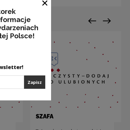
Zamknij okno
torek
nformacje
Poprzedni slajd
Następny sl
ydarzeniach
łej Polsce!
wsletter!
Zapisz
SZAFA