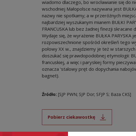
wiadomo dlaczego, bo wrocławianie się do niej
wschodniej Małopolsce nazywana jest BUŁKĄ 
nazwy nie spotkamy; a w przeróżnych miejsc
najbardziej wyszukanym mianem BUŁKI PARY
FRANCUSKA lub bez żadnej finezji skracane
Wydaje się, że wyrażenie BUŁKA PARYSKA jes
rozpowszechnione spośród określeń tego wy
połowy XX w., znajdziemy je też w starszyc
doszukać się prawdopodobnej etymologii: B
francuskiej, a więc i paryskiej formy pieczywa
oznacza ‘stalowy pręt do dopychania nabojów 
bagnet).
Źródło:
[SJP PWN; SJP Dor; SFJP S; Baza CKS]
Pobierz ciekawostkę
Uwaga, link zostanie ot