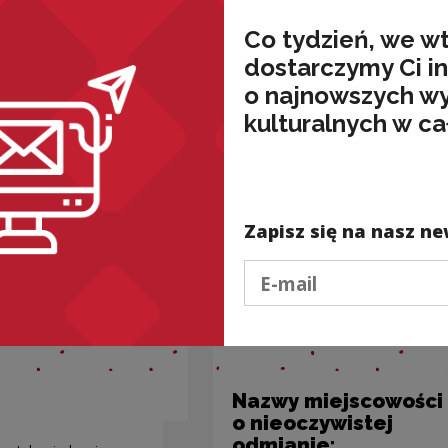
Co tydzień, we w
wnież
dostarczymy Ci i
o najnowszych w
kulturalnych w ca
Zapisz się na nasz ne
Podaj e-mail
Nazwy miejscowości
o nieoczywistej
odmianie: