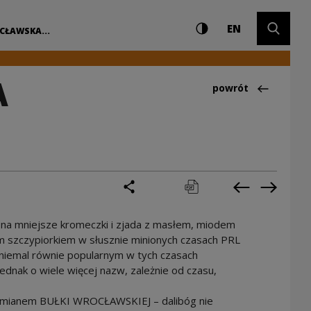
Ustawienia i wyszuki
Wysoki kontrast
CHANGE LAN
Rozwiń 
 | Narodowe Centr
EN
CŁAWSKA...
A
Powrót do:Ciekawo
powrót
podziel się
drukuj
pobierz
Poprzednia 
Następ
ek na mniejsze kromeczki i zjada z masłem, miodem
m szczypiorkiem w słusznie minionych czasach PRL
iemal równie popularnym w tych czasach
dnak o wiele więcej nazw, zależnie od czasu,
ej mianem BUŁKI WROCŁAWSKIEJ – dalibóg nie