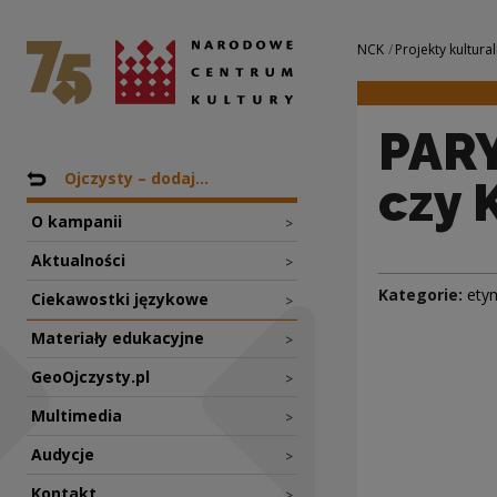
PARYSKA, WROCŁAW
Narodowe Centrum Kultury
Nawigacja
NCK
Projekty kultural
PAR
Nawigacja
Powrót do: Projekty
Ojczysty – dodaj...
czy 
O kampanii
>
Aktualności
>
Kategorie:
ety
Ciekawostki językowe
>
Materiały edukacyjne
>
GeoOjczysty.pl
>
Multimedia
>
Audycje
>
Kontakt
>