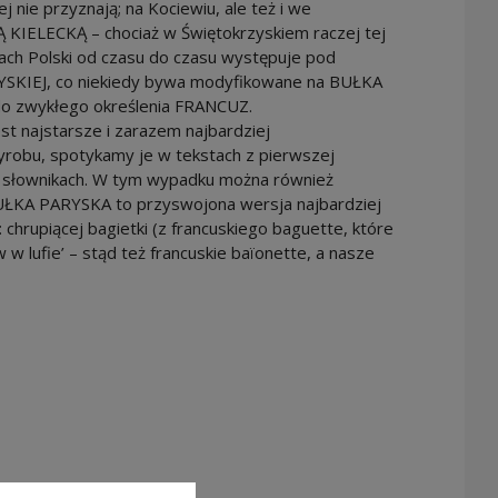
 nie przyznają; na Kociewiu, ale też i we
KIELECKĄ – chociaż w Świętokrzyskiem raczej tej
ach Polski od czasu do czasu występuje pod
SKIEJ, co niekiedy bywa modyfikowane na BUŁKA
 do zwykłego określenia FRANCUZ.
t najstarsze i zarazem najbardziej
robu, spotykamy je w tekstach z pierwszej
h słownikach. W tym wypadku można również
UŁKA PARYSKA to przyswojona wersja najbardziej
: chrupiącej bagietki (z francuskiego baguette, które
w lufie’ – stąd też francuskie baïonette, a nasze
warty w nowym oknie