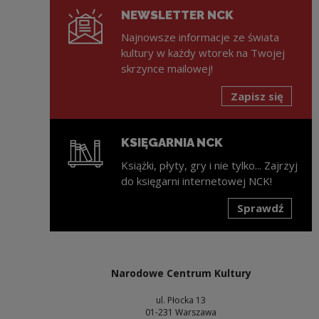
NEWSLETTER NCK
Najnowsze informacje ze świata
kultury w każdy wtorek na Twojej
skrzynce mailowej!
Zapisz się
KSIĘGARNIA NCK
Książki, płyty, gry i nie tylko... Zajrzyj
do księgarni internetowej NCK!
Sprawdź
Uwaga, link zostanie otwarty w nowym oknie
Narodowe Centrum Kultury
ul. Płocka 13
01-231 Warszawa