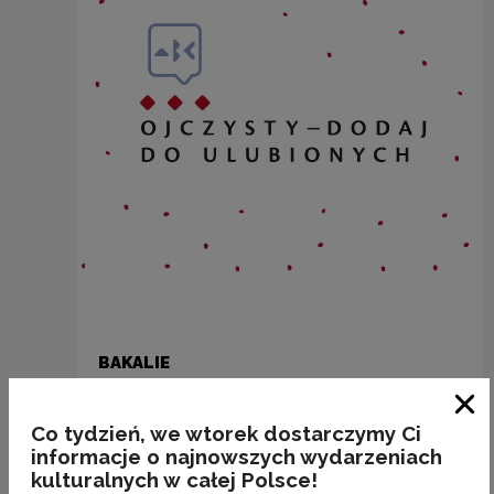
BAKALIE
Kategorie:
semantyka, jedzenie
Zam
Co tydzień, we wtorek dostarczymy Ci
informacje o najnowszych wydarzeniach
kulturalnych w całej Polsce!