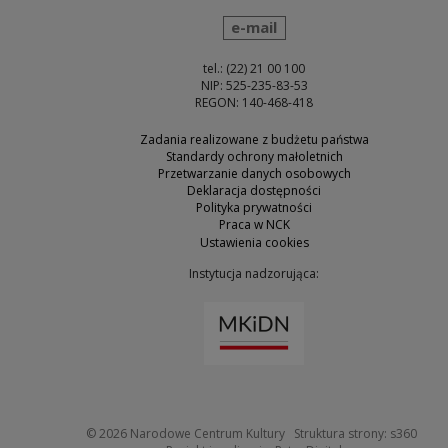
wyślij wiadomość
e-mail
tel.: (22) 21 00 100
NIP: 525-235-83-53
REGON: 140-468-418
Zadania realizowane z budżetu państwa
Standardy ochrony małoletnich
Przetwarzanie danych osobowych
Deklaracja dostępności
Polityka prywatności
Praca w NCK
Ustawienia cookies
Instytucja nadzorująca:
Uwaga, link zostanie otw
Uwaga
© 2026
Narodowe Centrum Kultury
Struktura strony:
s360