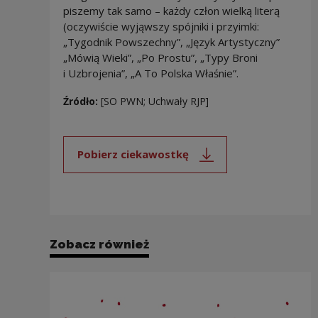
piszemy tak samo – każdy człon wielką literą
(oczywiście wyjąwszy spójniki i przyimki:
„Tygodnik Powszechny”, „Język Artystyczny”
„Mówią Wieki”, „Po Prostu”, „Typy Broni
i Uzbrojenia”, „A To Polska Właśnie”.
Źródło:
[SO PWN; Uchwały RJP]
Pobierz ciekawostkę
Uwaga, link zostanie otwarty 
Zobacz również