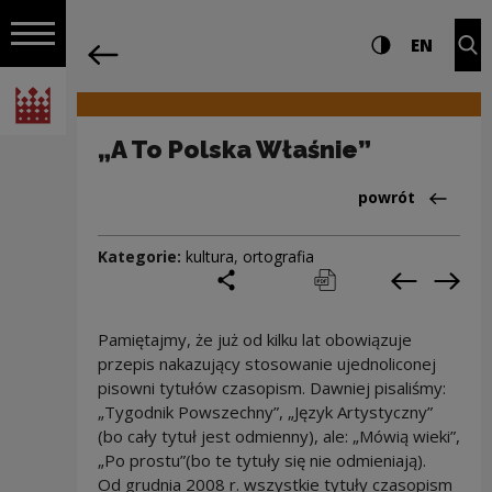
na całej stro
„A To Polska Właśnie” | Narodowe Cent
Ustawienia i wyszukiw
Wysoki kontra
CHANG
Roz
EN
Nawigacja
powrót
Włącz nawigację
Narodowe Centrum Kultury
„A To Polska Właśnie”
Powrót do:Cieka
powrót
Kategorie:
kultura
,
ortografia
podziel się
drukuj
pobierz
Poprzedni
Nas
Pamiętajmy, że już od kilku lat obowiązuje
przepis nakazujący stosowanie ujednoliconej
pisowni tytułów czasopism. Dawniej pisaliśmy:
„Tygodnik Powszechny”, „Język Artystyczny”
(bo cały tytuł jest odmienny), ale: „Mówią wieki”,
„Po prostu”(bo te tytuły się nie odmieniają).
Od grudnia 2008 r. wszystkie tytuły czasopism