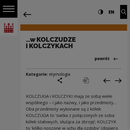
na całej stro
...w KOLCZUDZE i KOLCZYKACH | Narodo
Ustawienia i wyszukiw
Wysoki kontra
CHANG
Roz
EN
Nawigacja
powrót
Włącz nawigację
Narodowe Centrum Kultury
...w KOLCZUDZE
i KOLCZYKACH
Powrót do:Cieka
powrót
Kategorie:
etymologia
podziel się
drukuj
pobierz
Poprzedni
Nas
KOLCZUGA i KOLCZYKI mają ze sobą wiele
wspólnego – i jako nazwy, i jako przedmioty...
Oba przedmioty wykonane są z kółek:
KOLCZUGA to ‘siatka z połączonych ze soba
kółek stalowych, służąca za zbroję’; KOLCZYK
to ‘kółko noszone w uchu dla ozdoby’ (dopiero