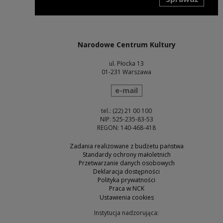
Uwaga, link zostanie otwarty w nowym oknie
Narodowe Centrum Kultury
ul. Płocka 13
01-231 Warszawa
wyślij wiadomość
e-mail
tel.: (22) 21 00 100
NIP: 525-235-83-53
REGON: 140-468-418
Zadania realizowane z budżetu państwa
Standardy ochrony małoletnich
Przetwarzanie danych osobowych
Deklaracja dostępności
Polityka prywatności
Praca w NCK
Ustawienia cookies
Instytucja nadzorująca: