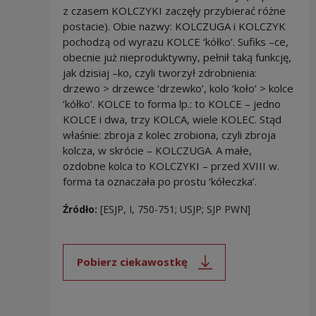
z czasem KOLCZYKI zaczęły przybierać różne
postacie). Obie nazwy: KOLCZUGA i KOLCZYK
pochodzą od wyrazu KOLCE ‘kółko’. Sufiks –ce,
obecnie już nieproduktywny, pełnił taką funkcję,
jak dzisiaj –ko, czyli tworzył zdrobnienia:
drzewo > drzewce ‘drzewko’, kolo ‘koło’ > kolce
‘kółko’. KOLCE to forma lp.: to KOLCE – jedno
KOLCE i dwa, trzy KOLCA, wiele KOLEC. Stąd
właśnie: zbroja z kolec zrobiona, czyli zbroja
kolcza, w skrócie – KOLCZUGA. A małe,
ozdobne kolca to KOLCZYKI – przed XVIII w.
forma ta oznaczała po prostu ‘kółeczka’.
Źródło:
[ESJP, I, 750-751; USJP; SJP PWN]
Pobierz ciekawostkę
Uwaga, link zostanie otwarty 