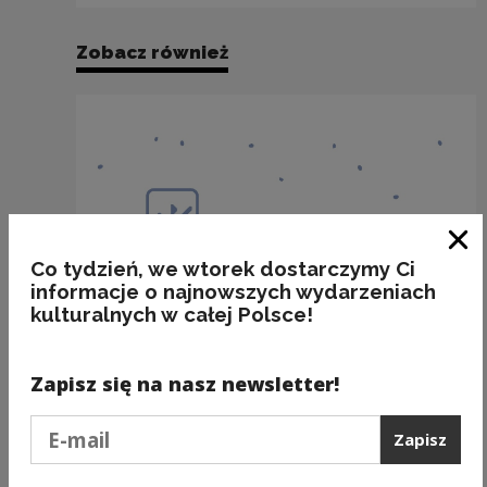
Zobacz również
Zam
Co tydzień, we wtorek dostarczymy Ci
informacje o najnowszych wydarzeniach
kulturalnych w całej Polsce!
Zapisz się na nasz newsletter!
Podaj e-mail
Zapisz