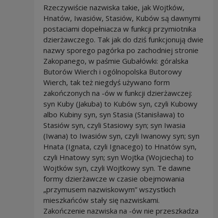
Rzeczywiście nazwiska takie, jak Wojtków,
Hnatów, Iwasiów, Stasiów, Kubów są dawnymi
postaciami dopełniacza w funkcji przymiotnika
dzierżawczego. Tak jak do dziś funkcjonują dwie
nazwy sporego pagórka po zachodniej stronie
Zakopanego, w paśmie Gubałówki: góralska
Butorów Wierch i ogólnopolska Butorowy
Wierch, tak też niegdyś używano form
zakończonych na -ów w funkcji dzierżawczej:
syn Kuby (Jakuba) to Kubów syn, czyli Kubowy
albo Kubiny syn, syn Stasia (Stanisława) to
Stasiów syn, czyli Stasiowy syn; syn Iwasia
(Iwana) to Iwasiów syn, czyli Iwanowy syn; syn
Hnata (Ignata, czyli Ignacego) to Hnatów syn,
czyli Hnatowy syn; syn Wojtka (Wojciecha) to
Wojtków syn, czyli Wojtkowy syn. Te dawne
formy dzierżawcze w czasie obejmowania
„przymusem nazwiskowym” wszystkich
mieszkańców stały się nazwiskami.
Zakończenie nazwiska na -ów nie przeszkadza