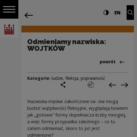
na całej stro
Odmieniamy nazwiska: WOJTKÓW | Nar
Ustawienia i wyszukiw
Wysoki kontra
CHANG
Roz
EN
Nawigacja
powrót
Włącz nawigację
Narodowe Centrum Kultury
Odmieniamy nazwiska:
WOJTKÓW
Powrót do:Cieka
powrót
Kategorie:
ludzie
,
fleksja
,
poprawność
podziel się
drukuj
pobierz
Poprzedni
Nas
Nazwiska męskie zakończone na -ów mogą
budzić wątpliwości fleksyjne, wyglądają bowiem
jak „gotowe” formy dopełniacza liczby mnogiej,
a więc formy przypadka zależnego – co tu
zatem odmieniać, skoro to już jest
odmienione?