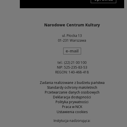
Uwaga, link zostanie otwarty w nowym oknie
Narodowe Centrum Kultury
ul. Płocka 13
01-231 Warszawa
wyślij wiadomość
e-mail
tel.: (22) 21 00 100
NIP: 525-235-83-53
REGON: 140-468-418
Zadania realizowane z budżetu państwa
Standardy ochrony małoletnich
Przetwarzanie danych osobowych
Deklaracja dostępności
Polityka prywatności
Praca w NCK
Ustawienia cookies
Instytucja nadzorująca: