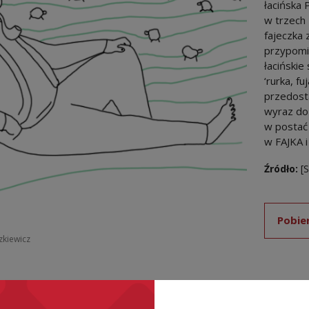
łacińska 
w trzech z
fajeczka 
przypomin
łacińskie
‘rurka, fu
przedosta
wyraz do
w postać 
w FAJKA i
Źródło:
[
Pobie
szkiewicz