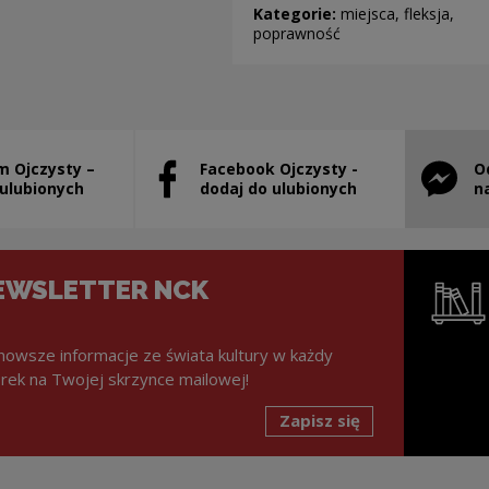
Kategorie:
miejsca, fleksja,
poprawność
m Ojczysty –
Facebook Ojczysty -
O
stanie otwarty w nowym oknie
Uwaga, link zostanie otwarty w nowym ok
Uwaga, l
 ulubionych
dodaj do ulubionych
n
EWSLETTER NCK
nowsze informacje ze świata kultury w każdy
rek na Twojej skrzynce mailowej!
Zapisz się
Uwaga, lin