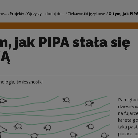
ała się FAJKĄ | Nar
ne...
Projekty
Ojczysty – dodaj do...
Ciekawostki językowe
O tym, jak PIPA
, jak PIPA stała się
KĄ
mologia
,
śmiesznostki
Pamiętaci
dziesięciu
na fujarce
kareta go
taka past
pipiare ‘p