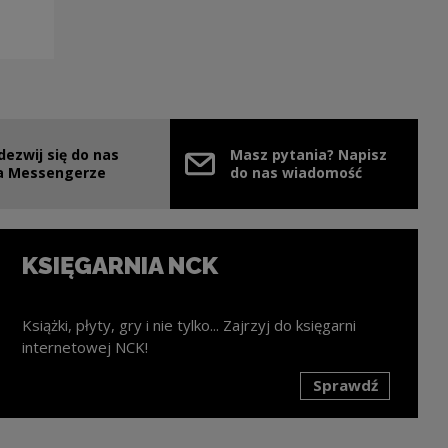
dezwij się do nas
Masz pytania? Napisz
nie
ink zostanie otwarty w nowym oknie
a Messengerze
do nas wiadomość
KSIĘGARNIA NCK
Książki, płyty, gry i nie tylko... Zajrzyj do księgarni
internetowej NCK!
Sprawdź
k zostanie otwarty w nowym oknie