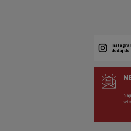
Instagra
Uwaga, link zo
dodaj do
N
Naj
wto