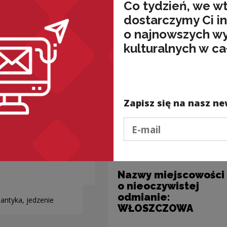
wnież
Co tydzień, we w
dostarczymy Ci i
o najnowszych w
kulturalnych w ca
Zapisz się na nasz ne
Podaj e-mail
Nazwy miejscowości
o nieoczywistej
odmianie:
antyka, jedzenie
WŁOSZCZOWA