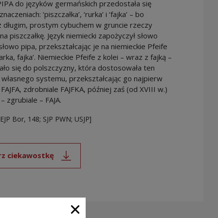
PIPA do języków germańskich przedostała się
naczeniach: ‘piszczałka’, ‘rurka’ i ‘fajka’ – bo
z długim, prostym cybuchem w gruncie rzeczy
a piszczałkę. Język niemiecki zapożyczył słowo
 słowo pipa, przekształcając je na niemieckie Pfeife
jarka, fajka’. Niemieckie Pfeife z kolei – wraz z fajką –
ło się do polszczyzny, która dostosowała ten
 własnego systemu, przekształcając go najpierw
FAJFA, zdrobniale FAJFKA, później zaś (od XVIII w.)
 – zgrubiale – FAJA.
SEJP Bor, 148; SJP PWN; USJP]
rz ciekawostkę
Uwaga, link zostanie otwarty w nowym oknie