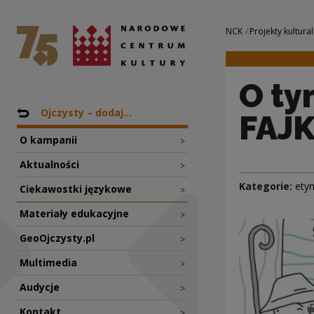
O tym, jak PIPA st
Narodowe Centrum Kultury
Nawigacja
NCK
Projekty kultural
O tym
Nawigacja
Powrót do: Projekty
Ojczysty – dodaj...
FAJ
O kampanii
>
Aktualności
>
Kategorie:
ety
Ciekawostki językowe
>
Materiały edukacyjne
>
GeoOjczysty.pl
>
Multimedia
>
Audycje
>
Kontakt
>