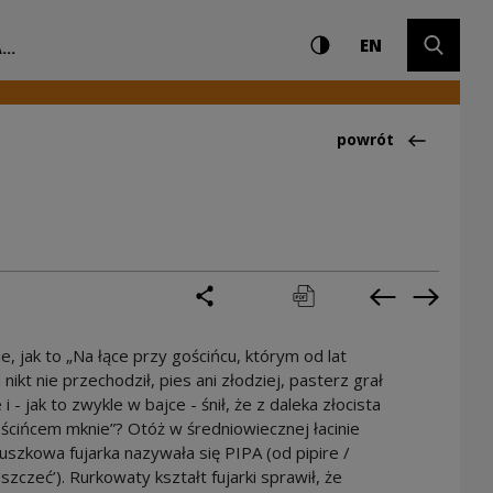
Ustawienia i wyszuki
Wysoki kontrast
CHANGE LAN
Rozwiń 
odowe Centrum Kultur
EN
...
Powrót do:Ciekawo
powrót
podziel się
drukuj
pobierz
Poprzednia 
Następ
e, jak to „Na łące przy gościńcu, którym od lat
 nikt nie przechodził, pies ani złodziej, pasterz grał
 i - jak to zwykle w bajce - śnił, że z daleka złocista
ścińcem mknie”? Otóż w średniowiecznej łacinie
uszkowa fujarka nazywała się PIPA (od pipire /
iszczeć’). Rurkowaty kształt fujarki sprawił, że