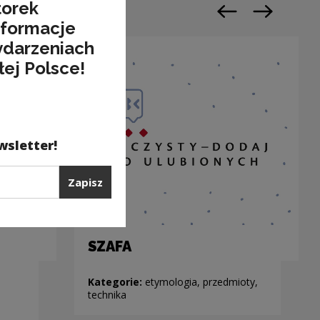
Zamknij okno
torek
Poprzedni slajd
Następny sl
nformacje
ydarzeniach
łej Polsce!
wsletter!
Zapisz
SZAFA
Kategorie:
etymologia, przedmioty,
technika