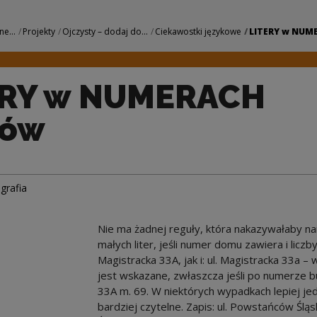
H domów | Narodow
ne...
Projekty
Ojczysty – dodaj do...
Ciekawostki językowe
LITERY w NUME
ERY w NUMERACH
ów
grafia
Nie ma żadnej reguły, która nakazywałaby nam
małych liter, jeśli numer domu zawiera i liczb
Magistracka 33A, jak i: ul. Magistracka 33a –
jest wskazane, zwłaszcza jeśli po numerze b
33A m. 69. W niektórych wypadkach lepiej je
bardziej czytelne. Zapis: ul. Powstańców Śląs