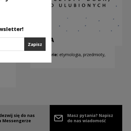
wsletter!
SZAFA
Zapisz
Kategorie:
etymologia, przedmioty,
technika
dezwij się do nas
Masz pytania? Napisz
nie
ink zostanie otwarty w nowym oknie
a Messengerze
do nas wiadomość