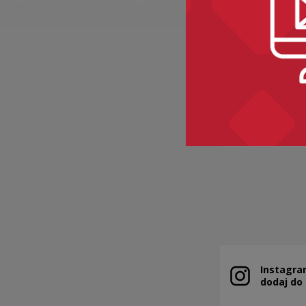
BAKALIE
Kategorie:
sem
Instagra
Uwaga, link zo
dodaj do