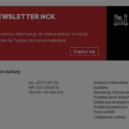
EWSLETTER NCK
nowsze informacje ze świata kultury w każdy
rek na Twojej skrzynce mailowej!
Zapisz się
Uwaga, lin
m Kultury
tel.: (22) 21 00 100
Zadania realizowane
NIP: 525-235-83-53
państwa
REGON: 140-468-418
Standardy ochrony m
Przetwarzanie dany
ść
Deklaracja dostępnoś
Polityka prywatności
Praca w NCK
Ustawienia cookies