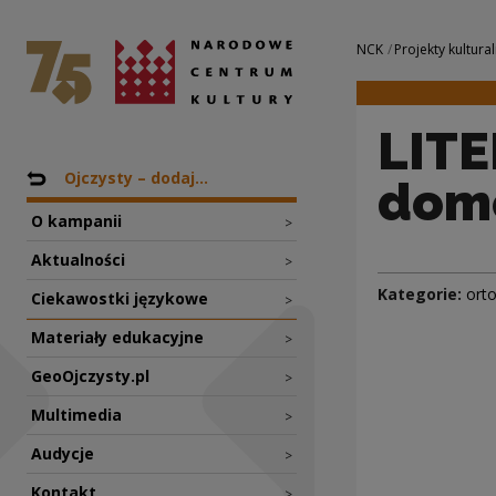
LITERY w NUMERAC
Narodowe Centrum Kultury
Nawigacja
NCK
Projekty kultural
LIT
Nawigacja
Powrót do: Projekty
Ojczysty – dodaj...
dom
O kampanii
>
Aktualności
>
Kategorie:
orto
Ciekawostki językowe
>
Materiały edukacyjne
>
GeoOjczysty.pl
>
Multimedia
>
Audycje
>
Kontakt
>