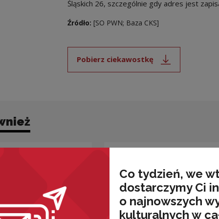
Śląskich 26, szczególnie gdy adres jest zapisa
Źródło:
[SO PWN; Baza CKS]
Pobierz ciekawostkę
Uwaga, link zostanie ot
wnież
Co tydzień, we w
dostarczymy Ci i
o najnowszych w
kulturalnych w ca