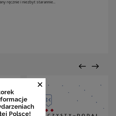
ny ręcznie i niezbyt starannie...
warty w nowym oknie
Poprzedni slajd
Następny sl
Zamknij okno
torek
nformacje
ydarzeniach
łej Polsce!