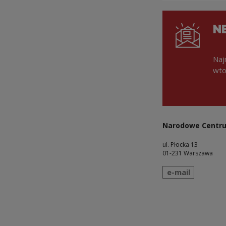
N
Naj
wto
Narodowe Centru
ul. Płocka 13
01-231 Warszawa
wyślij wiadomo
e-mail