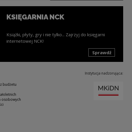
KSIĘGARNIA NCK
Książki, płyty, gry i nie tylko... Zajrzyj do księgarni
internetowej NCK!
Sprawdź
k zostanie otwarty w nowym oknie
Instytucja nadzorująca:
Uwaga
 z budżetu
ałoletnich
ch osobowych
ci