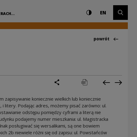
Ustawienia i wyszuki
Wysoki kontrast
CHANGE LAN
Rozwiń 
e Centrum Kultury
EN
RACH...
Powrót do:Ciekawo
powrót
podziel się
drukuj
pobierz
Poprzednia 
Następ
 zapisywanie koniecznie wielkich lub koniecznie
y, i litery. Podając adres, możemy pisać zarówno: ul.
 wstawianie odstępu pomiędzy cyframi a literą nie
udynku podajemy numer mieszkania: ul. Magistracka
dnak posługiwać się wersalikami, są one bowiem
kich 2b niewiele różni się od zapisu: ul. Powstańców