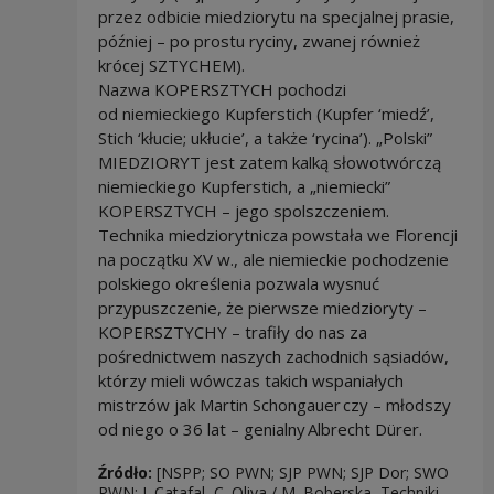
przez odbicie miedziorytu na specjalnej prasie,
później – po prostu ryciny, zwanej również
krócej SZTYCHEM).
Nazwa KOPERSZTYCH pochodzi
od niemieckiego Kupferstich (Kupfer ‘miedź’,
Stich ‘kłucie; ukłucie’, a także ‘rycina’). „Polski”
MIEDZIORYT jest zatem kalką słowotwórczą
niemieckiego Kupferstich, a „niemiecki”
KOPERSZTYCH – jego spolszczeniem.
Technika miedziorytnicza powstała we Florencji
na początku XV w., ale niemieckie pochodzenie
polskiego określenia pozwala wysnuć
przypuszczenie, że pierwsze miedzioryty –
KOPERSZTYCHY – trafiły do nas za
pośrednictwem naszych zachodnich sąsiadów,
którzy mieli wówczas takich wspaniałych
mistrzów jak Martin Schongauer czy – młodszy
od niego o 36 lat – genialny Albrecht Dürer.
Źródło:
[NSPP; SO PWN; SJP PWN; SJP Dor; SWO
PWN; J. Catafal, C. Oliva / M. Boberska, Techniki