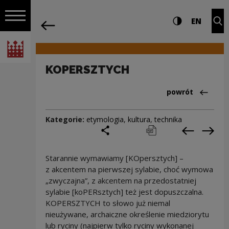
na całej stro
KOPERSZTYCH | Narodowe Centrum Kul
Ustawienia i wyszukiw
Wysoki kontra
CHANG
Roz
EN
Nawigacja
powrót
Włącz nawigację
Narodowe Centrum Kultury
KOPERSZTYCH
Powrót do:Cieka
powrót
Kategorie:
etymologia
,
kultura
,
technika
podziel się
drukuj
pobierz
Poprzedni
Nas
Starannie wymawiamy [KOpersztych] –
z akcentem na pierwszej sylabie, choć wymowa
„zwyczajna”, z akcentem na przedostatniej
sylabie [koPERsztych] też jest dopuszczalna.
KOPERSZTYCH to słowo już niemal
nieużywane, archaiczne określenie miedziorytu
lub ryciny (najpierw tylko ryciny wykonanej