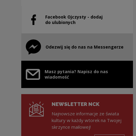
Facebook Ojczysty - dodaj
Uwaga, link zostanie otwarty w nowym oknie
do ulubionych
Odezwij się do nas na Messengerze
Uwaga, link zostanie otwarty w nowym oknie
Masz pytania? Napisz do nas
wiadomość
NEWSLETTER NCK
Najnowsze informacje ze świata
kultury w każdy wtorek na Twojej
skrzynce mailowej!