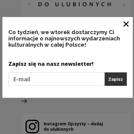
Zam
Co tydzień, we wtorek dostarczymy Ci
informacje o najnowszych wydarzeniach
kulturalnych w całej Polsce!
BAKALIE
Zapisz się na nasz newsletter!
Kategorie:
semantyka, jedzenie
Podaj e-mail
Zapisz
Poprzedni slajd
Następny slajd
Instagram Ojczysty – dodaj
Uwaga, link zostanie otwarty w nowym oknie
do ulubionych