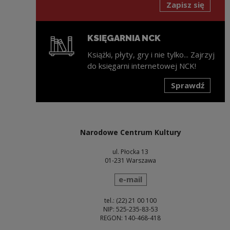
Zapisz się
KSIĘGARNIA NCK
Książki, płyty, gry i nie tylko... Zajrzyj
do księgarni internetowej NCK!
Sprawdź
Uwaga, link zostanie otwarty w nowym oknie
Narodowe Centrum Kultury
ul. Płocka 13
01-231 Warszawa
wyślij wiadomość
e-mail
tel.: (22) 21 00 100
NIP: 525-235-83-53
REGON: 140-468-418