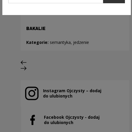
BAKALIE
Kategorie:
semantyka, jedzenie
Poprzedni slajd
Następny slajd
Instagram Ojczysty – dodaj
Uwaga, link zostanie otwarty w nowym oknie
do ulubionych
Facebook Ojczysty - dodaj
Uwaga, link zostanie otwarty w nowym oknie
do ulubionych