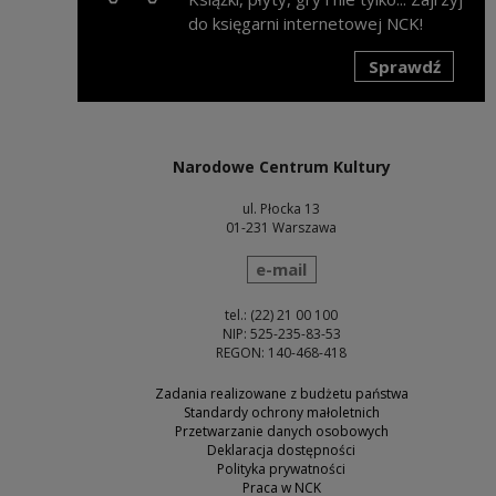
do księgarni internetowej NCK!
Sprawdź
Uwaga, link zostanie otwarty w nowym oknie
Narodowe Centrum Kultury
ul. Płocka 13
01-231 Warszawa
wyślij wiadomość
e-mail
tel.: (22) 21 00 100
NIP: 525-235-83-53
REGON: 140-468-418
Zadania realizowane z budżetu państwa
Standardy ochrony małoletnich
Przetwarzanie danych osobowych
Deklaracja dostępności
Polityka prywatności
Praca w NCK