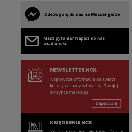
Odezwij się do nas na Messengerze
Uwaga, link zostanie otwarty w nowym oknie
Masz pytania? Napisz do nas
wiadomość
NEWSLETTER NCK
Najnowsze informacje ze świata
kultury w każdy wtorek na Twojej
skrzynce mailowej!
Zapisz się
KSIĘGARNIA NCK
Książki, płyty, gry i nie tylko... Zajrzyj