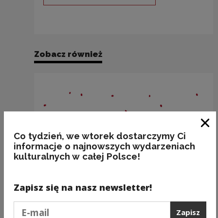
Uwaga, link zostanie otwarty 
Zobacz również
Zam
Co tydzień, we wtorek dostarczymy Ci
informacje o najnowszych wydarzeniach
kulturalnych w całej Polsce!
Zapisz się na nasz newsletter!
Podaj e-mail
Zapisz