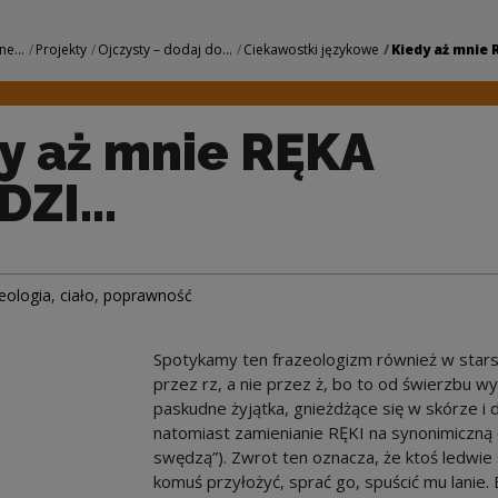
A SWĘDZI... | Narod
ne...
Projekty
Ojczysty – dodaj do...
Ciekawostki językowe
Kiedy aż mnie R
y aż mnie RĘKA
ZI...
eologia
,
ciało
,
poprawność
Spotykamy ten frazeologizm również w stars
przez rz, a nie przez ż, bo to od świerzbu
paskudne żyjątka, gnieżdżące się w skórze i 
natomiast zamienianie RĘKI na synonimiczną d
swędzą”). Zwrot ten oznacza, że ktoś ledwie
komuś przyłożyć, sprać go, spuścić mu lanie.