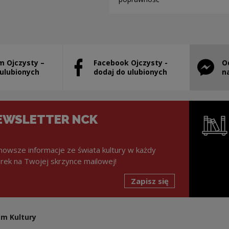
m Ojczysty –
Facebook Ojczysty -
O
stanie otwarty w nowym oknie
Uwaga, link zostanie otwarty w nowym ok
Uwaga, l
 ulubionych
dodaj do ulubionych
n
EWSLETTER NCK
nowsze informacje ze świata kultury w każdy
rek na Twojej skrzynce mailowej!
Zapisz się
Uwaga, lin
m Kultury