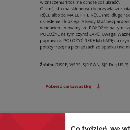
w znaczeniu ‘ktoś ma ochotę coś ukraść’.
O kimś, kto ma skłonność do przywłaszczan
RĘCE albo że MA LEPKIE RĘCE (nie: długą rę
określenie złodzieja. A kiedy ktoś bezpard
władaniem, mówimy, że POŁOŻYŁ na tym czym
POŁOŻYŁ na tym czymś ŁAPĘ. Uwaga! Ważne j
poprawnie: POŁOŻYĆ RĘKĘ lub ŁAPĘ na czymś 
położył rękę na pieniądzach ze spadku i nie m
Źródło:
[NSPP; WSPP; SJP PWN; SJP Dor; USJP]
Pobierz ciekawostkę
Uwaga, link zostanie ot
wnież
Co tydzień, we w