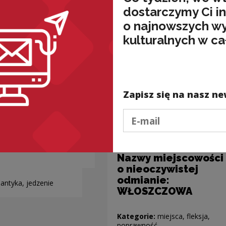
dostarczymy Ci i
o najnowszych w
kulturalnych w ca
Zapisz się na nasz ne
Podaj e-mail
Nazwy miejscowości
o nieoczywistej
odmianie:
antyka, jedzenie
WŁOSZCZOWA
Kategorie:
miejsca, fleksja,
poprawność