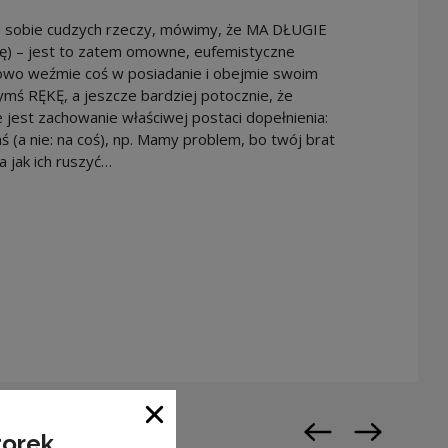
ia sobie cudzych rzeczy, mówimy, że MA DŁUGIE
kę) – jest to zatem omowne, eufemistyczne
onowo weźmie coś w posiadanie i obejmie swoim
ś RĘKĘ, a jeszcze bardziej potocznie, że
est zachowanie właściwej postaci dopełnienia:
(a nie: na coś), np. Mamy problem, bo twój brat
a jak ich ruszyć…
warty w nowym oknie
Zamknij okno
torek
Poprzedni slajd
Następny sl