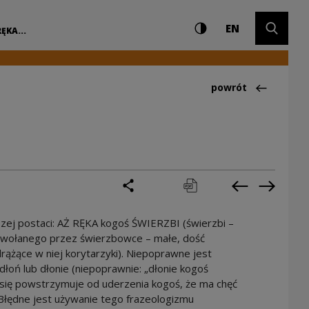
Ustawienia i wyszuki
Wysoki kontrast
CHANGE LAN
Rozwiń 
owe Centrum Kultur
EN
ĘKA...
Powrót do:Ciekawo
powrót
podziel się
drukuj
pobierz
Poprzednia 
Następ
zej postaci: AŻ RĘKA kogoś ŚWIERZBI (świerzbi –
 wywołanego przez świerzbowce – małe, dość
drążące w niej korytarzyki). Niepoprawne jest
łoń lub dłonie (niepoprawnie: „dłonie kogoś
 się powstrzymuje od uderzenia kogoś, że ma chęć
 Błędne jest używanie tego frazeologizmu