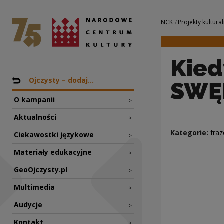
Kiedy aż mnie RĘK
Narodowe Centrum Kultury
Nawigacja
NCK
Projekty kultural
Kied
Nawigacja
Powrót do: Projekty
Ojczysty – dodaj...
SWĘD
O kampanii
>
Aktualności
>
Kategorie:
fraz
Ciekawostki językowe
>
Materiały edukacyjne
>
GeoOjczysty.pl
>
Multimedia
>
Audycje
>
Kontakt
>