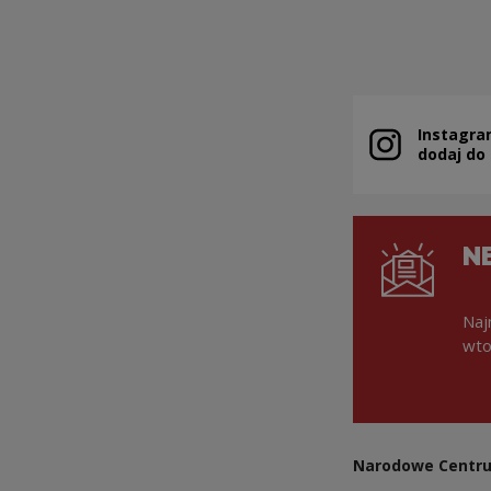
Instagra
Uwaga, link zo
dodaj do
N
Naj
wto
Narodowe Centru