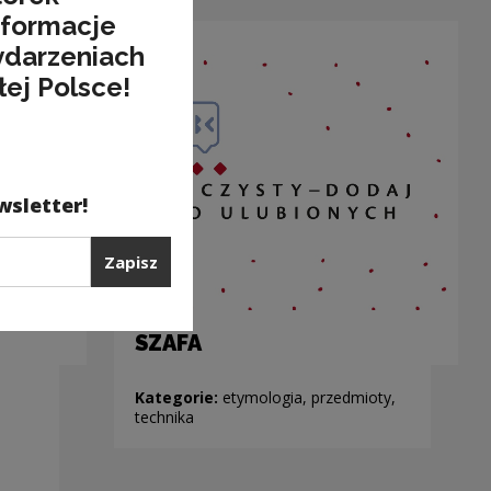
nformacje
ydarzeniach
łej Polsce!
wsletter!
Zapisz
SZAFA
Kategorie:
etymologia, przedmioty,
technika