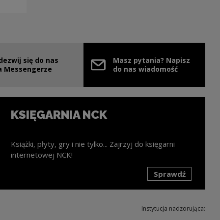
dezwij się do nas
Masz pytania? Napisz
nie
ink zostanie otwarty w nowym oknie
a Messengerze
do nas wiadomość
KSIĘGARNIA NCK
Książki, płyty, gry i nie tylko... Zajrzyj do księgarni
internetowej NCK!
Sprawdź
k zostanie otwarty w nowym oknie
Instytucja nadzorująca: