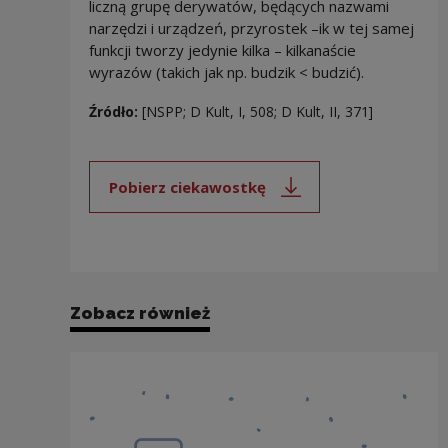
liczną grupę derywatów, będących nazwami
narzędzi i urządzeń, przyrostek –ik w tej samej
funkcji tworzy jedynie kilka – kilkanaście
wyrazów (takich jak np. budzik < budzić).
Źródło:
[NSPP; D Kult, I, 508; D Kult, II, 371]
Pobierz ciekawostkę
Uwaga, link zostanie otwarty 
Zobacz również