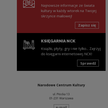
Najnowsze informacje ze świata
kultury w każdy wtorek na Twojej
skrzynce mailowej!
Zapisz się
KSIĘGARNIA NCK
Książki, płyty, gry i nie tylko... Zajrzyj
do księgarni internetowej NCK!
Sprawdź
Uwaga, link zostanie otwarty w nowym oknie
Narodowe Centrum Kultury
ul. Płocka 13
01-231 Warszawa
wyślij wiadomość
e-mail