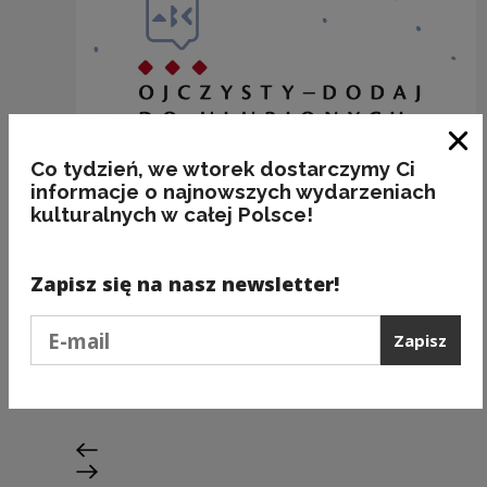
Zam
Co tydzień, we wtorek dostarczymy Ci
informacje o najnowszych wydarzeniach
kulturalnych w całej Polsce!
Zapisz się na nasz newsletter!
BAKALIE
Podaj e-mail
Zapisz
Kategorie:
semantyka, jedzenie
Poprzedni slajd
Następny slajd