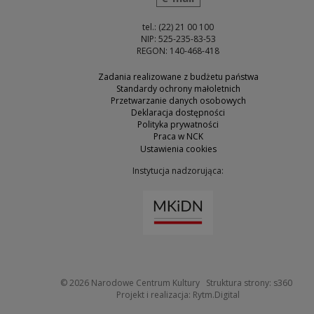
tel.: (22) 21 00 100
NIP: 525-235-83-53
REGON: 140-468-418
Zadania realizowane z budżetu państwa
Standardy ochrony małoletnich
Przetwarzanie danych osobowych
Deklaracja dostępności
Polityka prywatności
Praca w NCK
Ustawienia cookies
Instytucja nadzorująca:
Uwaga, link zostanie otw
Uwaga
© 2026
Narodowe Centrum Kultury
Struktura strony:
s360
Uwaga, link zosta
Projekt i realizacja:
Rytm.Digital