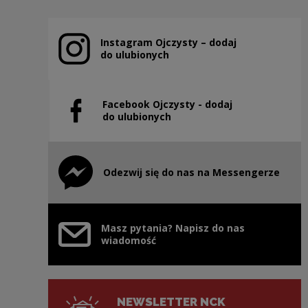
Instagram Ojczysty – dodaj
Uwaga, link zostanie otwarty w nowym oknie
do ulubionych
Facebook Ojczysty - dodaj
Uwaga, link zostanie otwarty w nowym oknie
do ulubionych
Odezwij się do nas na Messengerze
Uwaga, link zostanie otwarty w nowym oknie
Masz pytania? Napisz do nas
wiadomość
NEWSLETTER NCK