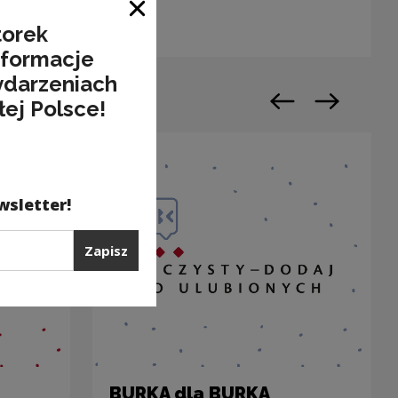
Zamknij okno
torek
nformacje
ydarzeniach
łej Polsce!
Poprzedni slajd
Następny sl
wsletter!
Zapisz
BURKA dla BURKA