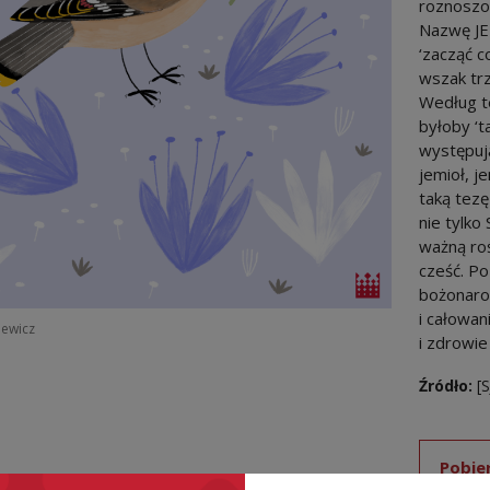
roznoszon
Nazwę JE
‘zacząć c
wszak tr
Według t
byłoby ‘t
występują
jemioł, j
taką tezę
nie tylko
ważną roś
cześć. Po
bożonaro
i całowan
iewicz
i zdrowie 
Źródło:
[
Pobie