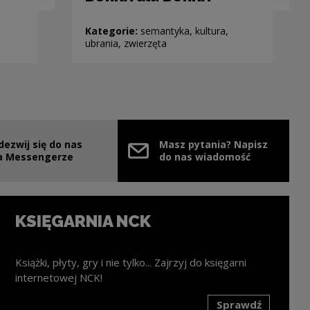
Kategorie:
semantyka, kultura,
ubrania, zwierzęta
dezwij się do nas
Masz pytania? Napisz
nie
ink zostanie otwarty w nowym oknie
a Messengerze
do nas wiadomość
KSIĘGARNIA NCK
Książki, płyty, gry i nie tylko... Zajrzyj do księgarni
internetowej NCK!
Sprawdź