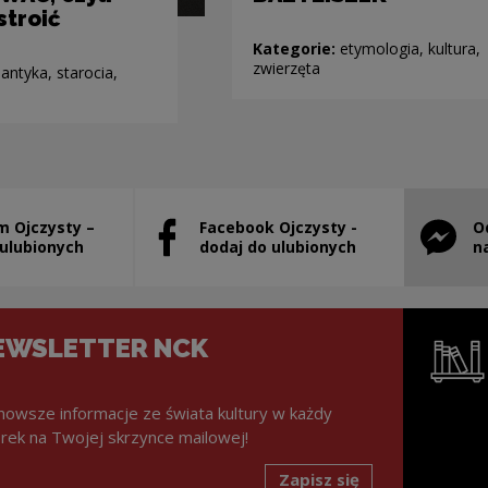
stroić
Kategorie:
etymologia, kultura,
zwierzęta
ntyka, starocia,
m Ojczysty –
Facebook Ojczysty -
O
stanie otwarty w nowym oknie
Uwaga, link zostanie otwarty w nowym ok
Uwaga, l
 ulubionych
dodaj do ulubionych
n
EWSLETTER NCK
nowsze informacje ze świata kultury w każdy
rek na Twojej skrzynce mailowej!
Zapisz się