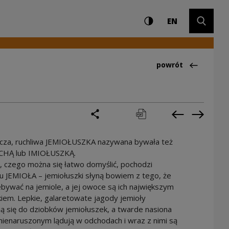
Ustawienia i wyszuki
Wysoki kontrast
CHANGE LAN
Rozwiń 
ltury
EN
Powrót do:Ciekawo
powrót
podziel się
drukuj
pobierz
Poprzednia 
Następ
ocza, ruchliwa JEMIOŁUSZKA nazywana bywała też
CHĄ lub IMIOŁUSZKĄ.
, czego można się łatwo domyślić, pochodzi
 JEMIOŁA – jemiołuszki słyną bowiem z tego, że
ebywać na jemiole, a jej owoce są ich największym
iem. Lepkie, galaretowate jagody jemioły
ją się do dziobków jemiołuszek, a twarde nasiona
nienaruszonym lądują w odchodach i wraz z nimi są