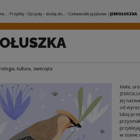
rodowe Centrum Ku
ne...
Projekty
Ojczysty – dodaj do...
Ciekawostki językowe
JEMIOŁUSZKA
IOŁUSZKA
mologia
,
kultura
,
zwierzęta
Mała, ur
JEMIOŁU
Jej nazwa
od wyrazu
lubią prz
przysmak
przykleja
w stanie 