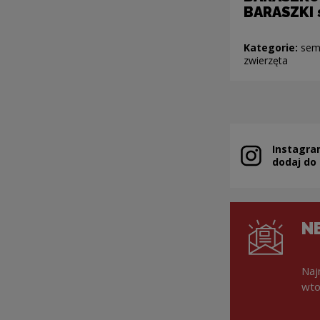
BARASZKI 
Kategorie:
sema
zwierzęta
Instagra
Uwaga, link zo
dodaj do
N
Naj
wto