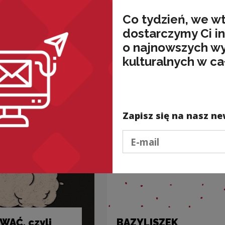
Co tydzień, we w
dostarczymy Ci i
o najnowszych w
wnież
kulturalnych w ca
Zapisz się na nasz ne
Podaj e-mail
AĆ, czyli
BAZYLISZEK