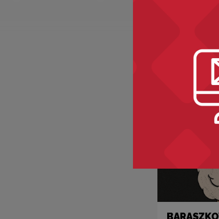
Zobacz ró
BARASZKOW