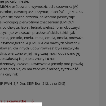
e po całym lesie.
MIOŁA próbowano wywodzić od czasownika JĄĆ
oś robić’, dawniej też: ‘trzymać, dzierżyć’ – JEMIOŁA
zyma się mocno drzewa, na którym pasożytuje.
ej koncepcji pierwotnym znaczeniem JEMIOŁY
a, co chwyta, łapie’. Jednak wielość form obocznych
cych już w czasach prasłowiańskich, takich jak:
emioła, jemioło, imeła, imela, emela, omela, podważa
 etymologiczną. A JEMIOŁA dla dawnych Słowian (i
 Słowian, dla innych ludów również) była niezwykle
liną: wierzono w jej magiczną moc i oddawano jej
zostałością tego jest znany i u nas
dzeniowy zwyczaj zawieszania jemioły pod powałą
ia się pod nią, co ma zapewnić miłość, życzliwość
na cały rok.
SJP PWN; SJP Dor; SEJP Bor, 212; baza CKS]
rz ciekawostkę
Uwaga, link zostanie otwarty w nowym oknie