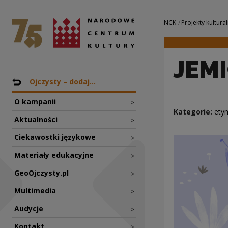
JEMIOŁUSZKA | Na
Narodowe Centrum Kultury
Nawigacja
NCK
Projekty kultural
JEM
Nawigacja
Powrót do: Projekty
Ojczysty – dodaj...
O kampanii
>
Kategorie:
ety
Aktualności
>
Ciekawostki językowe
>
Materiały edukacyjne
>
GeoOjczysty.pl
>
Multimedia
>
Audycje
>
Kontakt
>