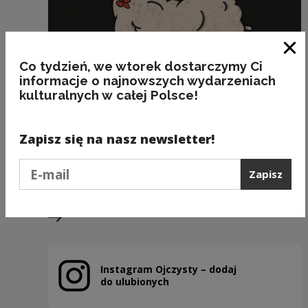
Zam
Co tydzień, we wtorek dostarczymy Ci
informacje o najnowszych wydarzeniach
kulturalnych w całej Polsce!
BARASZKOWAĆ, czyli BARASZKI stroić
Zapisz się na nasz newsletter!
Kategorie:
semantyka, starocia, zwierzęta
Podaj e-mail
Zapisz
Poprzedni slajd
Następny slajd
Instagram Ojczysty – dodaj
Uwaga, link zostanie otwarty w nowym oknie
do ulubionych