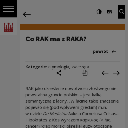
na całej stro
Co RAK ma z RAKA? | Narodowe Centrum
Ustawienia i wyszukiw
Wysoki kontra
CHANG
Roz
EN
Nawigacja
powrót
Włącz nawigację
Narodowe Centrum Kultury
Co RAK ma z RAKA?
Powrót do:Cieka
powrót
Kategorie:
etymologia
,
zwierzęta
podziel się
drukuj
pobierz
Poprzedni
Nas
RAK jako określenie nowotworu złośliwego nie
powstał na gruncie polskim – jest kalką
semantyczną z łaciny. „W łacinie takie znaczenie
pojawiło się (pod wpływem greckim) m.in.
w dziele
De Medicina
Aulusa Corneliusa Celsusa.
Hipokrates z Kos wyrazem καρκινος (> łac.
cancer) ‘krab morski’ określał guzy otoczone