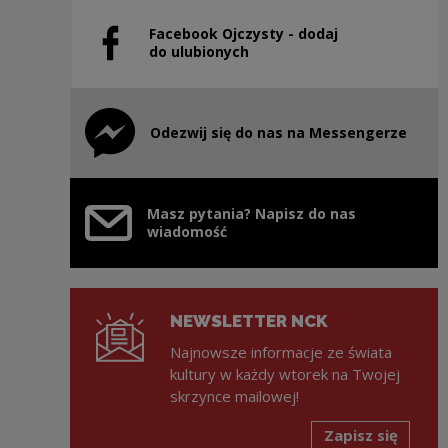
Facebook Ojczysty - dodaj
Uwaga, link zostanie otwarty w nowym oknie
do ulubionych
Odezwij się do nas na Messengerze
Uwaga, link zostanie otwarty w nowym oknie
Masz pytania? Napisz do nas
wiadomość
NEWSLETTER NCK
Najnowsze informacje ze świata
kultury w każdy wtorek na Twojej
skrzynce mailowej!
Zapisz się