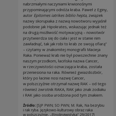
nabrzmiałymi naczyniami krwionośnymi
przypominającymi odnóża kraba. Paweł z Eginy,
autor
Epitomes iatrikes biblio hepta
, związek
nazwy skorupiaka z nazwą nowotworu wyjaśnił
podobnie jak Hipokrates, wskazując jednak też
na drugą możliwość motywacyjną – nowotwór
przytwierdza się do ciała i jest w stanie nim
zawładnąć, tak jak robi to krab ze swoją ofiarą”
– czytamy w znakomitej monografii Macieja
Raka. Ponieważ krab nie był powszechnie znany
naszym przodkom, łacińska nazwa Cancer,
w rzeczywistości oznaczająca kraba, została
przeniesiona na raka. Również gwiazdozbiór,
który po łacinie nosi nazwę Cancer,
w polszczyźnie otrzymał nazwę RAK – od tego
również zwrotnik RAKA, RAK jako znak zodiaku
i RAK jako osoba urodzona pod tym znakiem.
Źródło:
[SJP PWN; SO PWN; M. Rak, Na bezrybiu
i rak ryba. Językowo-kulturowy obraz raka
w polszczyźnie, „Etnolingwistyka” 29/2017]