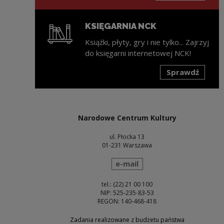
KSIĘGARNIA NCK
Książki, płyty, gry i nie tylko... Zajrzyj
do księgarni internetowej NCK!
Sprawdź
Uwaga, link zostanie otwarty w nowym oknie
Narodowe Centrum Kultury
ul. Płocka 13
01-231 Warszawa
wyślij wiadomość
e-mail
tel.: (22) 21 00 100
NIP: 525-235-83-53
REGON: 140-468-418
Zadania realizowane z budżetu państwa