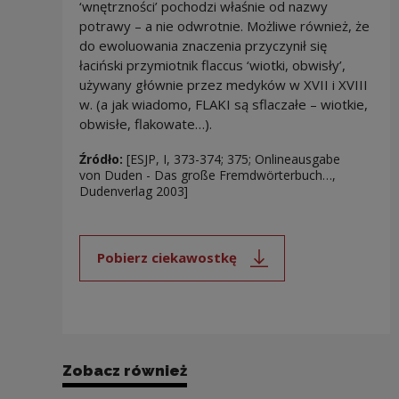
‘wnętrzności’ pochodzi właśnie od nazwy
potrawy – a nie odwrotnie. Możliwe również, że
do ewoluowania znaczenia przyczynił się
łaciński przymiotnik flaccus ‘wiotki, obwisły’,
używany głównie przez medyków w XVII i XVIII
w. (a jak wiadomo, FLAKI są sflaczałe – wiotkie,
obwisłe, flakowate…).
Źródło:
[ESJP, I, 373-374; 375; Onlineausgabe
von Duden - Das große Fremdwörterbuch…,
Dudenverlag 2003]
Pobierz ciekawostkę
Uwaga, link zostanie otwarty 
Zobacz również