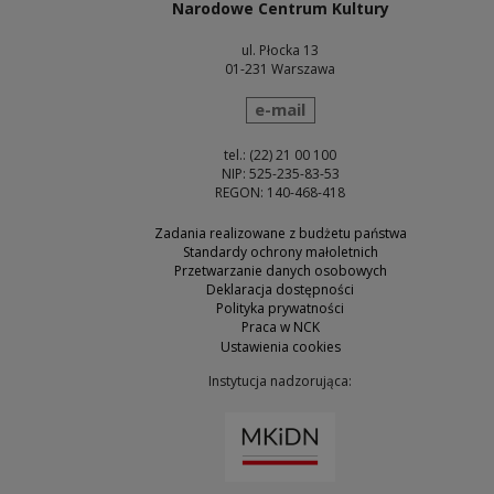
Narodowe Centrum Kultury
ul. Płocka 13
01-231 Warszawa
wyślij wiadomość
e-mail
tel.: (22) 21 00 100
NIP: 525-235-83-53
REGON: 140-468-418
Zadania realizowane z budżetu państwa
Standardy ochrony małoletnich
Przetwarzanie danych osobowych
Deklaracja dostępności
Polityka prywatności
Praca w NCK
Ustawienia cookies
Instytucja nadzorująca:
Uwaga, link zostanie otw