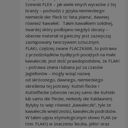
Szewski FLEK – jak wiele innych wyrazów z tej
branży – pochodzi z języka niemieckiego:
niemiecki der Fleck to ‘łata; plama’, dawniej
również ‘kawałek’. Takim kawałkiem solidnej,
twardej skóry podbijano niegdyś obcasy –
obecnie materiał organiczny jest zazwyczaj
zastępowany tworzywem sztucznym.
FLAKI, częściej zwane FLACZKAMI, to potrawa
z przedżołądków bydlęcych pociętych na małe
kawałeczki. Jest dość prawdopodobne, że FLAKI
– potrawa znana i lubiana już za czasów
Jagiellonów – mogły wziąć nazwę
od skróconego, dawnego, niemieckiego
określenia tej potrawy: Kuttel-flecke /
Kuttelflecke (obecnie raczej samo die Kutteln
lub samo die Flecke, niekiedy die Kaldaunen).
Byłyby to więc również „kawałeczki”, tyle że
kawałeczki wnętrzności, kawałeczki podrobów.
W takim ujęciu etymologicznym słowo FLAK (w
l.mn. FLAKI) w znaczeniu ‘kiszka, jelito’ oraz