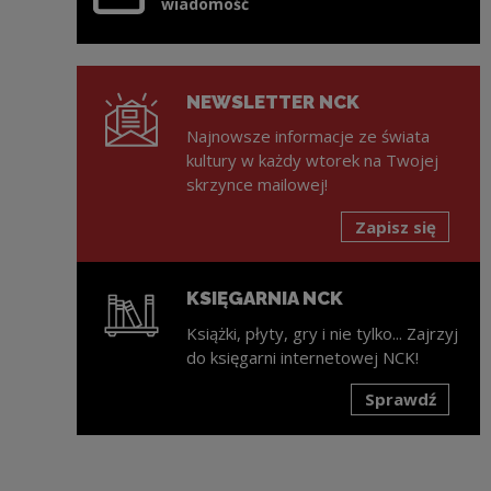
wiadomość
NEWSLETTER NCK
Najnowsze informacje ze świata
kultury w każdy wtorek na Twojej
skrzynce mailowej!
Zapisz się
KSIĘGARNIA NCK
Książki, płyty, gry i nie tylko... Zajrzyj
do księgarni internetowej NCK!
Sprawdź
Uwaga, link zostanie otwarty w nowym oknie