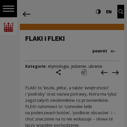
na całej stro
FLAKI i FLEKI | Narodowe Centrum Kultu
Ustawienia i wyszukiw
Wysoki kontra
CHANG
Roz
EN
Nawigacja
powrót
Włącz nawigację
Narodowe Centrum Kultury
FLAKI i FLEKI
Powrót do:Cieka
powrót
Kategorie:
etymologia
,
jedzenie
,
ubrania
podziel się
drukuj
pobierz
Poprzedni
Nas
FLAKI to ‘kiszki, jelita’, a także ‘wnętrzności’
i ‘podroby’ oraz nazwa potrawy, która ma tyluż
zagorzałych zwolenników co przeciwników.
FLEKI natomiast to ‘szewskie łatki
na podeszwach butów’, ‘podbicie obcasów’. I –
choć znaczenie na to nie wskazuje – słowa te
łączy wspólne pochodzenie.