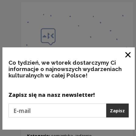
Zam
Co tydzień, we wtorek dostarczymy Ci
informacje o najnowszych wydarzeniach
kulturalnych w całej Polsce!
Zapisz się na nasz newsletter!
Podaj e-mail
Zapisz
BAKALIE
Kategorie:
semantyka, jedzenie