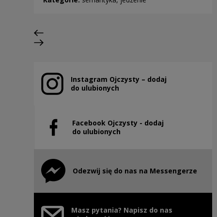
Poprzedni slajd
Następny slajd
Instagram Ojczysty – dodaj
Uwaga, link zostanie otwarty w nowym oknie
do ulubionych
Facebook Ojczysty - dodaj
Uwaga, link zostanie otwarty w nowym oknie
do ulubionych
Odezwij się do nas na Messengerze
Uwaga, link zostanie otwarty w nowym oknie
Masz pytania? Napisz do nas