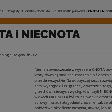
 | Narodowe Centru
ne...
Projekty
Ojczysty – dodaj do...
Ciekawostki językowe
CNOTA i NIEC
A i NIECNOTA
mologia
,
zajęcia
,
fleksja
Niemal równocześnie z wyrazem CNOTA pow
który dawniej miał inne znaczenie niż obecn
przede wszystkim ‘brak obyczajności, rozwią
sam ‘występek’ lub ‘grzech’, a wreszcie tego,
grzechów i niecnych występków, czyli NIEC
wiekach NIECNOTA był to ‘człowiek niemoraln
surowy – snadź złagodniał znacznie, tak że o
pobłażliwe określenie nicponia, urwisa, łob