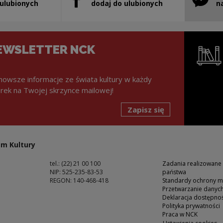
stanie otwarty w nowym oknie
Uwaga, link zostanie otwarty w nowym ok
Uwaga, l
 ulubionych
dodaj do ulubionych
n
EWSLETTER NCK
nowsze informacje ze świata kultury w każdy
rek na Twojej skrzynce mailowej!
Zapisz się
Uwaga, lin
m Kultury
tel.: (22) 21 00 100
Zadania realizowane
NIP: 525-235-83-53
państwa
REGON: 140-468-418
Standardy ochrony m
Przetwarzanie dany
ść
Deklaracja dostępnoś
Polityka prywatności
Praca w NCK