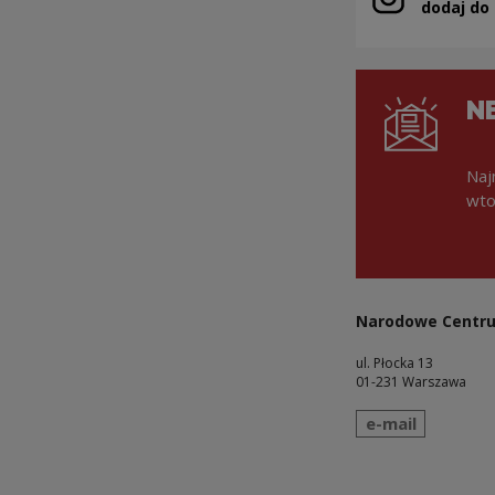
Uwaga, link zo
dodaj do
N
Naj
wto
Narodowe Centru
ul. Płocka 13
01-231 Warszawa
wyślij wiadomo
e-mail