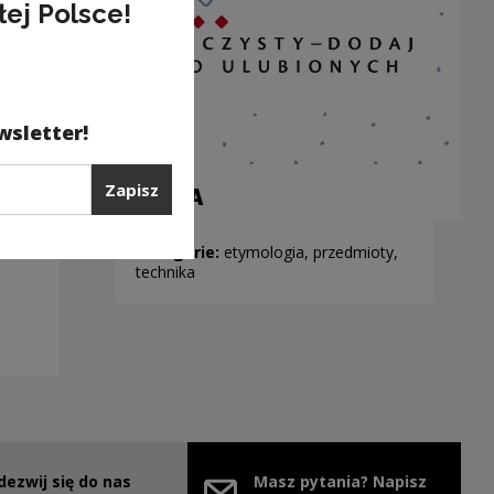
łej Polsce!
wsletter!
Zapisz
SZAFA
Kategorie:
etymologia, przedmioty,
technika
dezwij się do nas
Masz pytania? Napisz