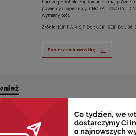
bardzo podobnie zbudowane – mają różne fo
powiemy i napiszemy: CNOTA – CNOTY – C
wymiany o:ó).
Źródło:
[SJP PWN; SJP Dor; USJP; SEJP Bor, 86; ES
Pobierz ciekawostkę
Uwaga, link zostanie ot
wnież
Co tydzień, we w
dostarczymy Ci i
o najnowszych w