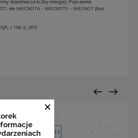
rmy dopełniacza liczby mnogiej. Poprawnie
NÓT, ale NIECNOTA – NIECNOTY – NIECNOT (bez
JP, I, 198; II, 297]
warty w nowym oknie
Poprzedni slajd
Następny sl
Zamknij okno
torek
nformacje
ydarzeniach