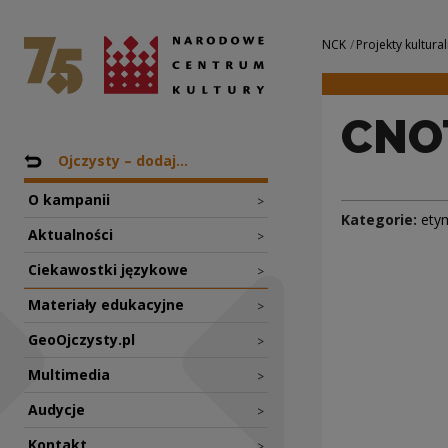
CNOTA i NIECNOTA
Narodowe Centrum Kultury
Nawigacja
NCK
Projekty kultural
CNOT
Nawigacja
Powrót do: Projekty
Ojczysty – dodaj...
O kampanii
>
Kategorie:
ety
Aktualności
>
Ciekawostki językowe
>
Materiały edukacyjne
>
GeoOjczysty.pl
>
Multimedia
>
Audycje
>
Kontakt
>