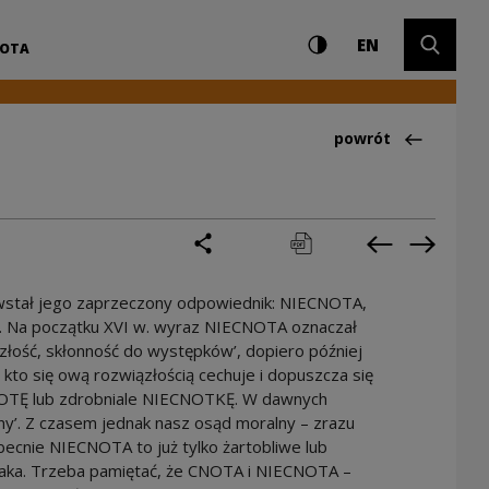
Ustawienia i wyszuki
Wysoki kontrast
CHANGE LAN
Rozwiń 
m Kultury
EN
NOTA
Powrót do:Ciekawo
powrót
podziel się
drukuj
pobierz
Poprzednia 
Następ
stał jego zaprzeczony odpowiednik: NIECNOTA,
ie. Na początku XVI w. wyraz NIECNOTA oznaczał
złość, skłonność do występków’, dopiero później
 kto się ową rozwiązłością cechuje i dopuszcza się
NOTĘ lub zdrobniale NIECNOTKĘ. W dawnych
y’. Z czasem jednak nasz osąd moralny – zrazu
becnie NIECNOTA to już tylko żartobliwe lub
uziaka. Trzeba pamiętać, że CNOTA i NIECNOTA –