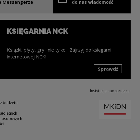
nie
ink zostanie otwarty w nowym oknie
a Messengerze
do nas wiadomość
KSIĘGARNIA NCK
Książki, płyty, gry i nie tylko... Zajrzyj do księgarni
internetowej NCK!
Sprawdź
k zostanie otwarty w nowym oknie
Instytucja nadzorująca:
Uwaga
 z budżetu
ałoletnich
ch osobowych
ci