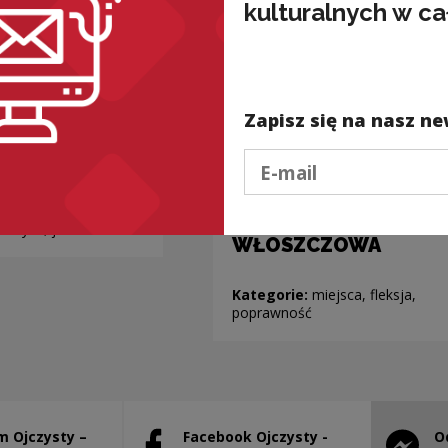
kulturalnych w ca
Zapisz się na nasz ne
Podaj e-mail
Nazwy miejscowości
o nieoczywistej
odmianie:
antyka, jedzenie
WŁOSZCZOWA
Kategorie:
miejsca, fleksja,
poprawność
m Ojczysty –
Facebook Ojczysty -
O