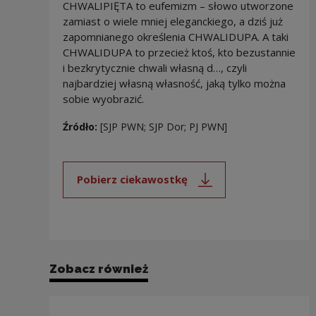
CHWALIPIĘTA to eufemizm – słowo utworzone
zamiast o wiele mniej eleganckiego, a dziś już
zapomnianego określenia CHWALIDUPA. A taki
CHWALIDUPA to przecież ktoś, kto bezustannie
i bezkrytycznie chwali własną d…, czyli
najbardziej własną własność, jaką tylko można
sobie wyobrazić.
Źródło:
[SJP PWN; SJP Dor; PJ PWN]
Pobierz ciekawostkę
Uwaga, link zostanie otwarty 
Zobacz również