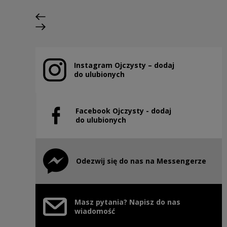
Poprzedni slajd
Następny slajd
Instagram Ojczysty – dodaj
Uwaga, link zostanie otwarty w nowym oknie
do ulubionych
Facebook Ojczysty - dodaj
Uwaga, link zostanie otwarty w nowym oknie
do ulubionych
Odezwij się do nas na Messengerze
Uwaga, link zostanie otwarty w nowym oknie
Masz pytania? Napisz do nas
wiadomość