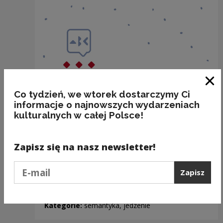
Zam
Co tydzień, we wtorek dostarczymy Ci
informacje o najnowszych wydarzeniach
kulturalnych w całej Polsce!
Zapisz się na nasz newsletter!
Podaj e-mail
Zapisz
BAKALIE
Kategorie:
semantyka, jedzenie