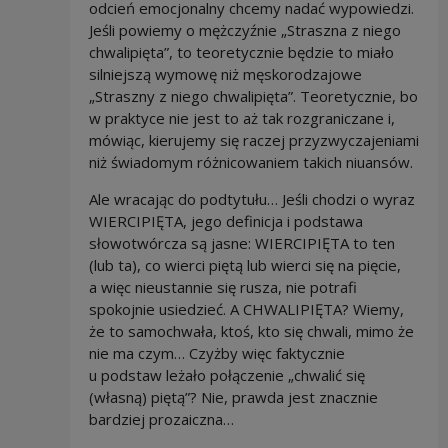
odcień emocjonalny chcemy nadać wypowiedzi.
Jeśli powiemy o mężczyźnie „Straszna z niego
chwalipięta”, to teoretycznie będzie to miało
silniejszą wymowę niż męskorodzajowe
„Straszny z niego chwalipięta”. Teoretycznie, bo
w praktyce nie jest to aż tak rozgraniczane i,
mówiąc, kierujemy się raczej przyzwyczajeniami
niż świadomym różnicowaniem takich niuansów.
Ale wracając do podtytułu… Jeśli chodzi o wyraz
WIERCIPIĘTA, jego definicja i podstawa
słowotwórcza są jasne: WIERCIPIĘTA to ten
(lub ta), co wierci piętą lub wierci się na pięcie,
a więc nieustannie się rusza, nie potrafi
spokojnie usiedzieć. A CHWALIPIĘTA? Wiemy,
że to samochwała, ktoś, kto się chwali, mimo że
nie ma czym… Czyżby więc faktycznie
u podstaw leżało połączenie „chwalić się
(własną) piętą”? Nie, prawda jest znacznie
bardziej prozaiczna…