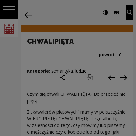
na całej stro
CHWALIPIĘTA | Narodowe Centrum Kult
Ustawienia i wyszukiw
Wysoki kontra
CHANG
Roz
EN
Nawigacja
powrót
Włącz nawigację
Narodowe Centrum Kultury
CHWALIPIĘTA
Powrót do:Cieka
powrót
Kategorie:
semantyka
,
ludzie
podziel się
drukuj
pobierz
Poprzedni
Nas
Czym się chwali CHWALIPIĘTA? Bo przecież nie
piętą…
Z „kawalerów piętowych” mamy w polszczyźnie
WIERCIPIĘTĘ i CHWALIPIĘTĘ. Tego albo tę –
w zależności od tego, czy mówimy lub piszemy
o mężczyźnie czy o kobiecie lub od tego, jaki