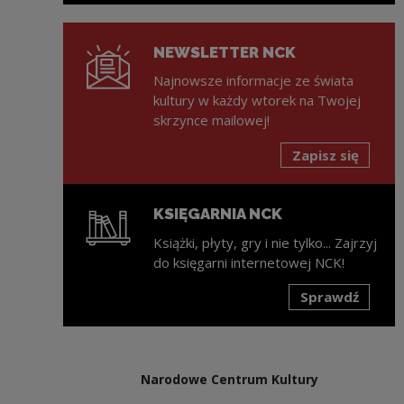
NEWSLETTER NCK
Najnowsze informacje ze świata
kultury w każdy wtorek na Twojej
skrzynce mailowej!
Zapisz się
KSIĘGARNIA NCK
Książki, płyty, gry i nie tylko... Zajrzyj
do księgarni internetowej NCK!
Sprawdź
Uwaga, link zostanie otwarty w nowym oknie
Narodowe Centrum Kultury