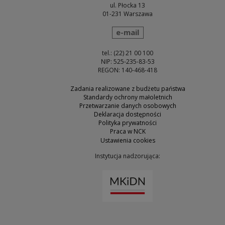
ul. Płocka 13
01-231 Warszawa
wyślij wiadomość
e-mail
tel.: (22) 21 00 100
NIP: 525-235-83-53
REGON: 140-468-418
Zadania realizowane z budżetu państwa
Standardy ochrony małoletnich
Przetwarzanie danych osobowych
Deklaracja dostępności
Polityka prywatności
Praca w NCK
Ustawienia cookies
Instytucja nadzorująca:
Uwaga, link zostanie otw