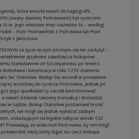
gendy, która weszła nawet do hagiografii,
N (zwany dawniej Piotrawinem) był rycerzem
 XI w. Jego właściwe imię i nazwisko to – według
ródeł – Piotr Piotrawiński z Piotrawina lub Piotr
czyk z Janiszewa.
OWIN za życia niczym istotnym się nie zasłużył –
pamiętnienie językowe zawdzięcza biskupowi
iemu Stanisławowi ze Szczepanowa, po śmierci
la Bolesława i kanonizacji w roku 1253 znanemu
jako św. Stanisław. Biskup ów wszedł w posiadanie
eżącej wcześniej do rycerza Piotrowina, jednak po
egoż jego spadkobiercy zaczęli kwestionować
, a nawet istnienie takowej transakcji i dochodzić
aw w sądzie. Biskup Stanisław postanowił bronić
ielnych, nie mógł się jednak wykazać żadnym
em, wskazującym na legalne nabycie wioski. Cóż
ił? Powiadają, że wskrzesił Piotrowina, by ten mógł
 potwierdzić swój ustny legat na rzecz biskupa