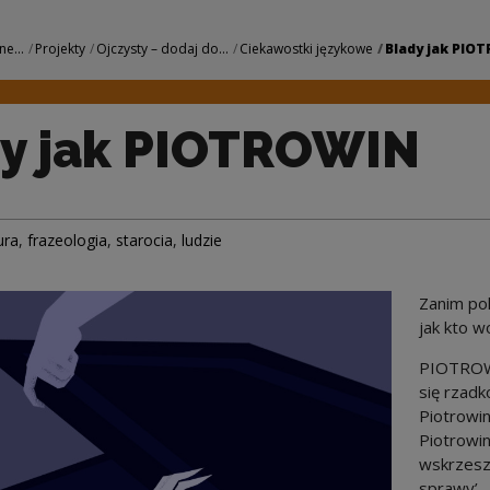
IN | Narodowe Cen
ne...
Projekty
Ojczysty – dodaj do...
Ciekawostki językowe
Blady jak PIO
y jak PIOTROWIN
ura
,
frazeologia
,
starocia
,
ludzie
Zanim pol
jak kto w
PIOTROWIN
się rzadko
Piotrowin
Piotrowin
wskrzesz
sprawy’.