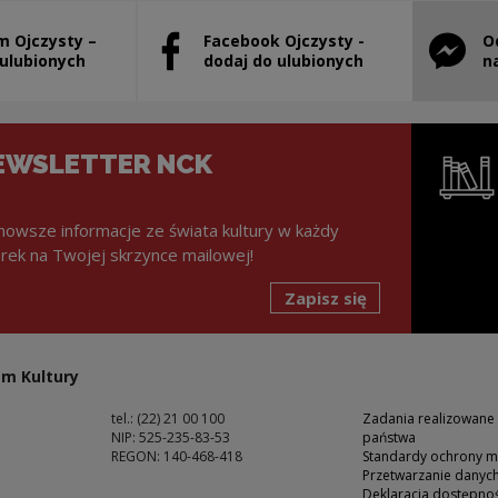
m Ojczysty –
Facebook Ojczysty -
O
stanie otwarty w nowym oknie
Uwaga, link zostanie otwarty w nowym ok
Uwaga, l
 ulubionych
dodaj do ulubionych
n
EWSLETTER NCK
nowsze informacje ze świata kultury w każdy
rek na Twojej skrzynce mailowej!
Zapisz się
Uwaga, lin
m Kultury
tel.: (22) 21 00 100
Zadania realizowane
NIP: 525-235-83-53
państwa
REGON: 140-468-418
Standardy ochrony m
Przetwarzanie dany
ść
Deklaracja dostępnoś