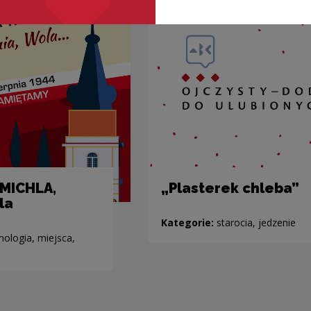
MICHLA,
„Plasterek chleba”
la
Kategorie:
starocia, jedzenie
ologia, miejsca,