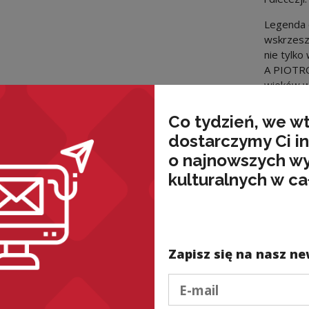
Legenda 
wskrzesze
nie tylko 
A PIOTRO
wieków w
Źródło:
[
Co tydzień, we w
878]
dostarczymy Ci i
o najnowszych w
Pobie
kulturalnych w ca
Zapisz się na nasz ne
wnież
Podaj e-mail