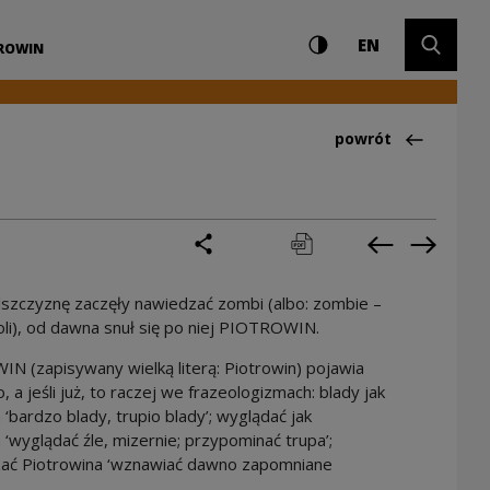
Ustawienia i wyszuki
Wysoki kontrast
CHANGE LAN
Rozwiń 
trum Kultury
EN
TROWIN
Powrót do:Ciekawo
powrót
podziel się
drukuj
pobierz
Poprzednia 
Następ
szczyznę zaczęły nawiedzać zombi (albo: zombie –
oli), od dawna snuł się po niej PIOTROWIN.
 (zapisywany wielką literą: Piotrowin) pojawia
, a jeśli już, to raczej we frazeologizmach: blady jak
 ‘bardzo blady, trupio blady’; wyglądać jak
 ‘wyglądać źle, mizernie; przypominać trupa’;
ać Piotrowina ‘wznawiać dawno zapomniane