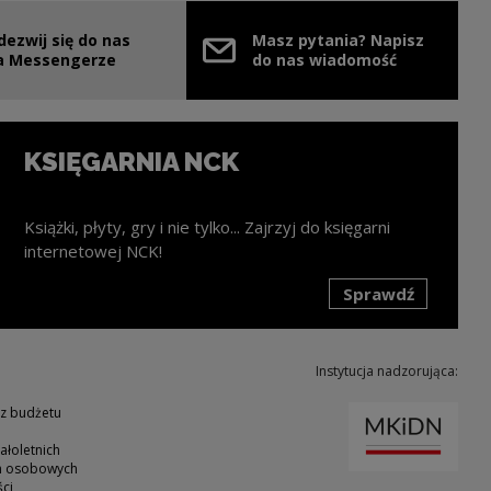
dezwij się do nas
Masz pytania? Napisz
nie
ink zostanie otwarty w nowym oknie
a Messengerze
do nas wiadomość
KSIĘGARNIA NCK
Książki, płyty, gry i nie tylko... Zajrzyj do księgarni
internetowej NCK!
Sprawdź
k zostanie otwarty w nowym oknie
Instytucja nadzorująca:
Uwaga
 z budżetu
ałoletnich
ch osobowych
ci