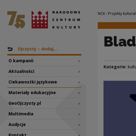
Blady jak PIOTROW
Narodowe Centrum Kultury
Nawigacja
NCK
Projekty kultural
Blad
Nawigacja
Powrót do: Projekty
Ojczysty – dodaj...
O kampanii
>
Kategorie:
kult
Aktualności
>
Ciekawostki językowe
>
Materiały edukacyjne
>
GeoOjczysty.pl
>
Multimedia
>
Audycje
>
Kontakt
>