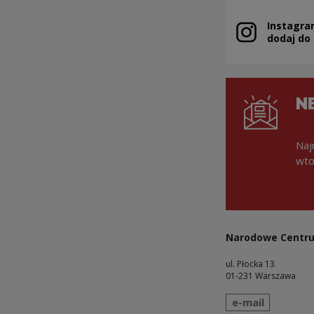
Instagra
Uwaga, link zo
dodaj do
N
Naj
wto
Narodowe Centru
ul. Płocka 13
01-231 Warszawa
wyślij wiadomo
e-mail