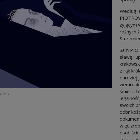
Według le
PIOTROWI
żyjącym w
różnych ź
Strzemień
Sam PIOTR
sławę i u
krakowsk
z rąk kró
bardziej 
ziemi nal
śmierci t
zurek
legalność
swoich pr
dóbr kośc
dokument
więc zrob
osobiście
i diecezji.