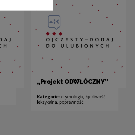
„Projekt ODWŁÓCZNY”
Kategorie:
etymologia, łączliwość
leksykalna, poprawność