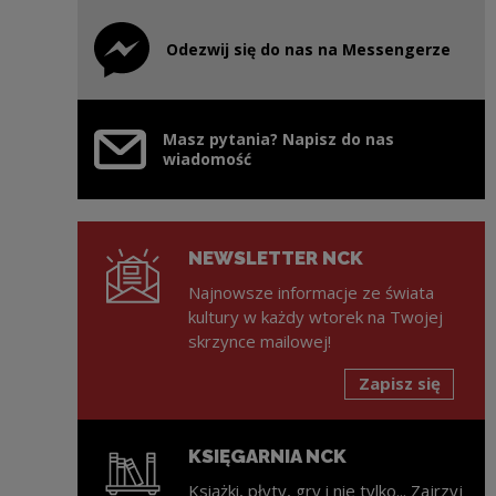
Odezwij się do nas na Messengerze
Uwaga, link zostanie otwarty w nowym oknie
Masz pytania? Napisz do nas
wiadomość
NEWSLETTER NCK
Najnowsze informacje ze świata
kultury w każdy wtorek na Twojej
skrzynce mailowej!
Zapisz się
KSIĘGARNIA NCK
Książki, płyty, gry i nie tylko... Zajrzyj