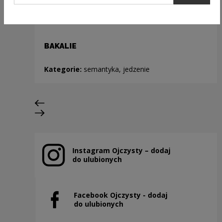
BAKALIE
Kategorie:
semantyka, jedzenie
Poprzedni slajd
Następny slajd
Instagram Ojczysty – dodaj
Uwaga, link zostanie otwarty w nowym oknie
do ulubionych
Facebook Ojczysty - dodaj
Uwaga, link zostanie otwarty w nowym oknie
do ulubionych