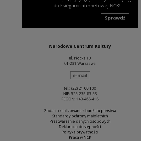
do księgarni internetowej NCK!
Sprawdź
Uwaga, link zostanie otwarty w nowym oknie
Narodowe Centrum Kultury
ul. Płocka 13
01-231 Warszawa
wyślij wiadomość
e-mail
tel.: (22) 21 00 100
NIP: 525-235-83-53
REGON: 140-468-418
Zadania realizowane z budżetu państwa
Standardy ochrony małoletnich
Przetwarzanie danych osobowych
Deklaracja dostępności
Polityka prywatności
Praca w NCK