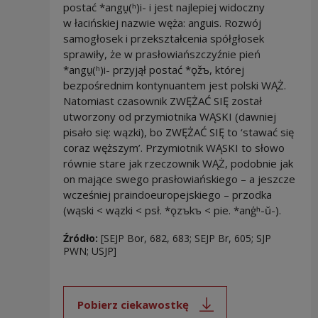
postać *angṷ(ʰ)i- i jest najlepiej widoczny
w łacińskiej nazwie węża: anguis. Rozwój
samogłosek i przekształcenia spółgłosek
sprawiły, że w prasłowiańszczyźnie pień
*angṷ(ʰ)i- przyjął postać *ǫžъ, której
bezpośrednim kontynuantem jest polski WĄŻ.
Natomiast czasownik ZWĘŻAĆ SIĘ został
utworzony od przymiotnika WĄSKI (dawniej
pisało się: wązki), bo ZWĘŻAĆ SIĘ to ‘stawać się
coraz węższym’. Przymiotnik WĄSKI to słowo
równie stare jak rzeczownik WĄŻ, podobnie jak
on mające swego prasłowiańskiego – a jeszcze
wcześniej praindoeuropejskiego – przodka
(wąski < wązki < psł. *ǫzъkъ < pie. *anģʰ-ŭ-).
Źródło:
[SEJP Bor, 682, 683; SEJP Br, 605; SJP
PWN; USJP]
Pobierz ciekawostkę
Uwaga, link zostanie otwarty 