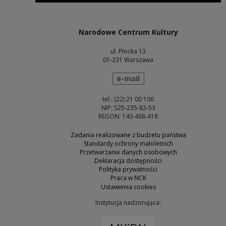
Uwaga, link zostanie otwarty w nowym oknie
Narodowe Centrum Kultury
ul. Płocka 13
01-231 Warszawa
wyślij wiadomość
e-mail
tel.: (22) 21 00 100
NIP: 525-235-83-53
REGON: 140-468-418
Zadania realizowane z budżetu państwa
Standardy ochrony małoletnich
Przetwarzanie danych osobowych
Deklaracja dostępności
Polityka prywatności
Praca w NCK
Ustawienia cookies
Instytucja nadzorująca:
Uwaga, link zostanie otw