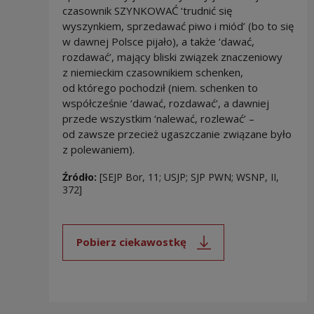
czasownik SZYNKOWAĆ ‘trudnić się
wyszynkiem, sprzedawać piwo i miód’ (bo to się
w dawnej Polsce pijało), a także ‘dawać,
rozdawać’, mający bliski związek znaczeniowy
z niemieckim czasownikiem schenken,
od którego pochodził (niem. schenken to
współcześnie ‘dawać, rozdawać’, a dawniej
przede wszystkim ‘nalewać, rozlewać’ –
od zawsze przecież ugaszczanie związane było
z polewaniem).
Źródło:
[SEJP Bor, 11; USJP; SJP PWN; WSNP, II,
372]
Pobierz ciekawostkę
Uwaga, link zostanie otwarty 