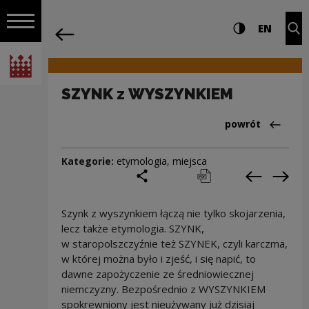
na całej stro
SZYNK z WYSZYNKIEM | Narodowe Cent
Ustawienia i wyszukiw
Wysoki kontra
CHANG
Roz
EN
Nawigacja
powrót
Włącz nawigację
Narodowe Centrum Kultury
SZYNK z WYSZYNKIEM
Powrót do:Cieka
powrót
Kategorie:
etymologia
,
miejsca
podziel się
drukuj
pobierz
Poprzedni
Nas
Szynk z wyszynkiem łączą nie tylko skojarzenia,
lecz także etymologia. SZYNK,
w staropolszczyźnie też SZYNEK, czyli karczma,
w której można było i zjeść, i się napić, to
dawne zapożyczenie ze średniowiecznej
niemczyzny. Bezpośrednio z WYSZYNKIEM
spokrewniony jest nieużywany już dzisiaj