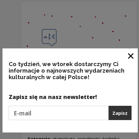
Zam
Co tydzień, we wtorek dostarczymy Ci
informacje o najnowszych wydarzeniach
kulturalnych w całej Polsce!
Zapisz się na nasz newsletter!
Podaj e-mail
Zapisz
SZAFA
Kategorie:
etymologia, przedmioty, technika