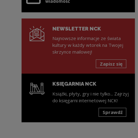
wiadomość
NEWSLETTER NCK
Najnowsze informacje ze świata
kultury w każdy wtorek na Twojej
skrzynce mailowej!
Zapisz się
KSIĘGARNIA NCK
Książki, płyty, gry i nie tylko... Zajrzyj
do księgarni internetowej NCK!
Sprawdź
Uwaga, link zostanie otwarty w nowym oknie