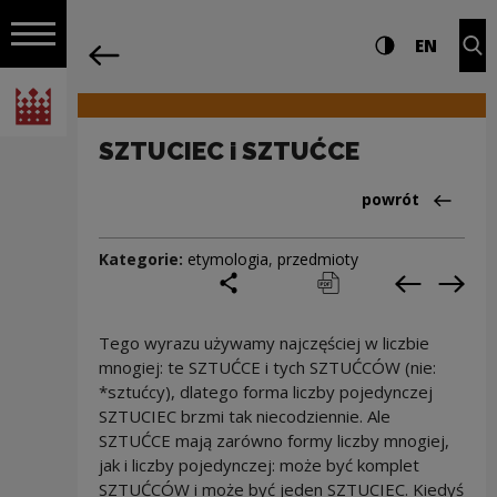
na całej stro
SZTUCIEC i SZTUĆCE | Narodowe Centr
Ustawienia i wyszukiw
Wysoki kontra
CHANG
Roz
EN
Nawigacja
powrót
Włącz nawigację
Narodowe Centrum Kultury
SZTUCIEC i SZTUĆCE
Powrót do:Cieka
powrót
Kategorie:
etymologia
,
przedmioty
podziel się
drukuj
pobierz
Poprzedni
Nas
Tego wyrazu używamy najczęściej w liczbie
mnogiej: te SZTUĆCE i tych SZTUĆCÓW (nie:
*sztućcy), dlatego forma liczby pojedynczej
SZTUCIEC brzmi tak niecodziennie. Ale
SZTUĆCE mają zarówno formy liczby mnogiej,
jak i liczby pojedynczej: może być komplet
SZTUĆCÓW i może być jeden SZTUCIEC. Kiedyś