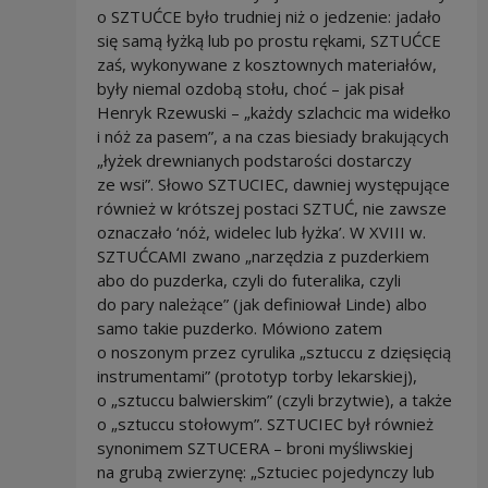
o SZTUĆCE było trudniej niż o jedzenie: jadało
się samą łyżką lub po prostu rękami, SZTUĆCE
zaś, wykonywane z kosztownych materiałów,
były niemal ozdobą stołu, choć – jak pisał
Henryk Rzewuski – „każdy szlachcic ma widełko
i nóż za pasem”, a na czas biesiady brakujących
„łyżek drewnianych podstarości dostarczy
ze wsi”. Słowo SZTUCIEC, dawniej występujące
również w krótszej postaci SZTUĆ, nie zawsze
oznaczało ‘nóż, widelec lub łyżka’. W XVIII w.
SZTUĆCAMI zwano „narzędzia z puzderkiem
abo do puzderka, czyli do futeralika, czyli
do pary należące” (jak definiował Linde) albo
samo takie puzderko. Mówiono zatem
o noszonym przez cyrulika „sztuccu z dzięsięcią
instrumentami” (prototyp torby lekarskiej),
o „sztuccu balwierskim” (czyli brzytwie), a także
o „sztuccu stołowym”. SZTUCIEC był również
synonimem SZTUCERA – broni myśliwskiej
na grubą zwierzynę: „Sztuciec pojedynczy lub