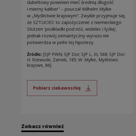
dubeltowy powinien mieć średnią długość
i mierny kaliber” – pouczał Wilhelm Mylke
w „Myślistwie krajowym”. Zwykle przyjmuje się,
że SZTUCIEC to zapożyczenie z niemieckiego
Stützen ‘podkładki pod nóż, widelec i łyżkę’,
jednak rozwój semantyczny wyrazu nie
potwierdza w pełni tej hipotezy.
Źródło:
[SJP PWN; SJP Dor; SJP L, III, 568; SJP Dor;
H. Rzewuski, Zamek, 185; W. Mylke, Myślistwo
krajowe, 86]
Pobierz ciekawostkę
Uwaga, link zostanie otwarty 
Zobacz również