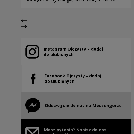
Poprzedni slajd
Następny slajd
Instagram Ojczysty – dodaj
Uwaga, link zostanie otwarty w nowym oknie
do ulubionych
Facebook Ojczysty - dodaj
Uwaga, link zostanie otwarty w nowym oknie
do ulubionych
Odezwij się do nas na Messengerze
Uwaga, link zostanie otwarty w nowym oknie
Masz pytania? Napisz do nas