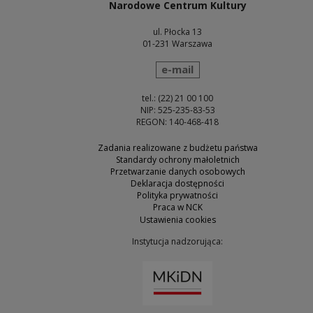
Narodowe Centrum Kultury
ul. Płocka 13
01-231 Warszawa
wyślij wiadomość
e-mail
tel.: (22) 21 00 100
NIP: 525-235-83-53
REGON: 140-468-418
Zadania realizowane z budżetu państwa
Standardy ochrony małoletnich
Przetwarzanie danych osobowych
Deklaracja dostępności
Polityka prywatności
Praca w NCK
Ustawienia cookies
Instytucja nadzorująca:
Uwaga, link zostanie otw