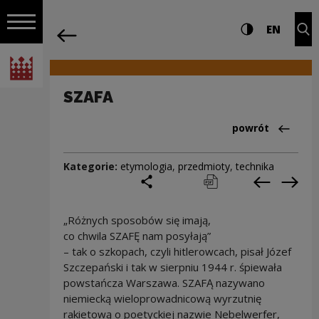
na całej stro
SZAFA | Narodowe Centrum Kultury
Ustawienia i wyszukiw
Wysoki kontra
CHANG
Roz
EN
Nawigacja
powrót
Włącz nawigację
Narodowe Centrum Kultury
SZAFA
Powrót do:Cieka
powrót
Kategorie:
etymologia
,
przedmioty
,
technika
podziel się
drukuj
pobierz
Poprzedni
Nas
„Różnych sposobów się imają,
co chwila SZAFĘ nam posyłają”
– tak o szkopach, czyli hitlerowcach, pisał Józef
Szczepański i tak w sierpniu 1944 r. śpiewała
powstańcza Warszawa. SZAFĄ nazywano
niemiecką wieloprowadnicową wyrzutnię
rakietową o poetyckiej nazwie Nebelwerfer,