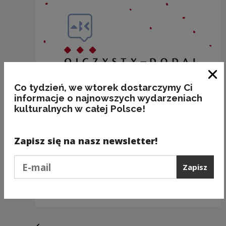
Zam
Co tydzień, we wtorek dostarczymy Ci
informacje o najnowszych wydarzeniach
kulturalnych w całej Polsce!
Zapisz się na nasz newsletter!
Podaj e-mail
Zapisz
(NIE) ROBIĆ z IGŁY WIDŁY
Kategorie:
przedmioty, frazeologia, poprawność