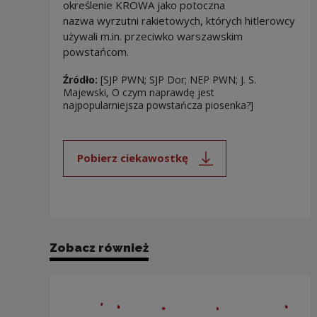
określenie KROWA jako potoczna
nazwa wyrzutni rakietowych, których hitlerowcy
używali m.in. przeciwko warszawskim
powstańcom.
Źródło:
[SJP PWN; SJP Dor; NEP PWN; J. S.
Majewski, O czym naprawdę jest
najpopularniejsza powstańcza piosenka?]
Pobierz ciekawostkę
Uwaga, link zostanie otwarty 
Zobacz również