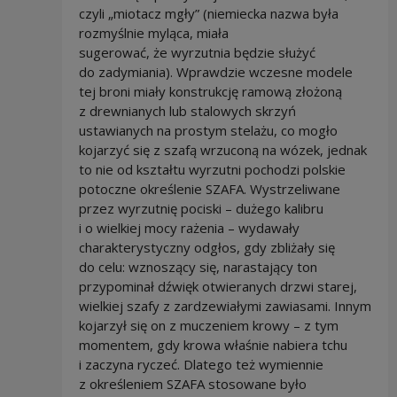
czyli „miotacz mgły” (niemiecka nazwa była
rozmyślnie myląca, miała
sugerować, że wyrzutnia będzie służyć
do zadymiania). Wprawdzie wczesne modele
tej broni miały konstrukcję ramową złożoną
z drewnianych lub stalowych skrzyń
ustawianych na prostym stelażu, co mogło
kojarzyć się z szafą wrzuconą na wózek, jednak
to nie od kształtu wyrzutni pochodzi polskie
potoczne określenie SZAFA. Wystrzeliwane
przez wyrzutnię pociski – dużego kalibru
i o wielkiej mocy rażenia – wydawały
charakterystyczny odgłos, gdy zbliżały się
do celu: wznoszący się, narastający ton
przypominał dźwięk otwieranych drzwi starej,
wielkiej szafy z zardzewiałymi zawiasami. Innym
kojarzył się on z muczeniem krowy – z tym
momentem, gdy krowa właśnie nabiera tchu
i zaczyna ryczeć. Dlatego też wymiennie
z określeniem SZAFA stosowane było