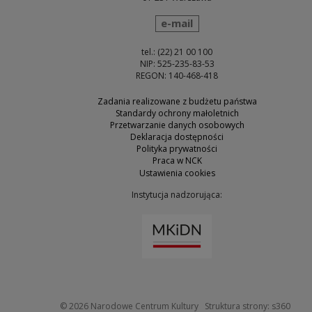
wyślij wiadomość
e-mail
tel.: (22) 21 00 100
NIP: 525-235-83-53
REGON: 140-468-418
Zadania realizowane z budżetu państwa
Standardy ochrony małoletnich
Przetwarzanie danych osobowych
Deklaracja dostępności
Polityka prywatności
Praca w NCK
Ustawienia cookies
Instytucja nadzorująca:
Uwaga, link zostanie otw
Uwaga
© 2026
Narodowe Centrum Kultury
Struktura strony:
s360