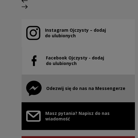
Poprzedni slajd
Następny slajd
Instagram Ojczysty – dodaj
Uwaga, link zostanie otwarty w nowym oknie
do ulubionych
Facebook Ojczysty - dodaj
Uwaga, link zostanie otwarty w nowym oknie
do ulubionych
Odezwij się do nas na Messengerze
Uwaga, link zostanie otwarty w nowym oknie
Masz pytania? Napisz do nas
wiadomość