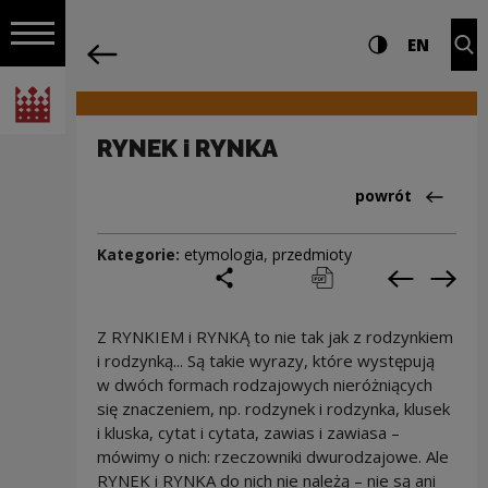
na całej stro
RYNEK i RYNKA | Narodowe Centrum Kul
Ustawienia i wyszukiw
Wysoki kontra
CHANG
Roz
EN
Nawigacja
powrót
Włącz nawigację
Narodowe Centrum Kultury
RYNEK i RYNKA
Powrót do:Cieka
powrót
Kategorie:
etymologia
,
przedmioty
podziel się
drukuj
pobierz
Poprzedni
Nas
Z RYNKIEM i RYNKĄ to nie tak jak z rodzynkiem
i rodzynką... Są takie wyrazy, które występują
w dwóch formach rodzajowych nieróżniących
się znaczeniem, np. rodzynek i rodzynka, klusek
i kluska, cytat i cytata, zawias i zawiasa –
mówimy o nich: rzeczowniki dwurodzajowe. Ale
RYNEK i RYNKA do nich nie należą – nie są ani