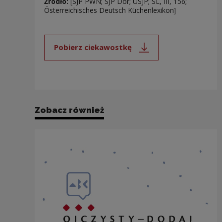
Źródło:
[SJP PWN; SJP Dor; USJP; SL, III, 156;
Österreichisches Deutsch Küchenlexikon]
Pobierz ciekawostkę
Uwaga, link zostanie otwarty 
Zobacz również