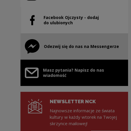
Facebook Ojczysty - dodaj
Uwaga, link zostanie otwarty w nowym oknie
do ulubionych
Odezwij się do nas na Messengerze
Uwaga, link zostanie otwarty w nowym oknie
Masz pytania? Napisz do nas
wiadomość
NEWSLETTER NCK
Najnowsze informacje ze świata
kultury w każdy wtorek na Twojej
skrzynce mailowej!