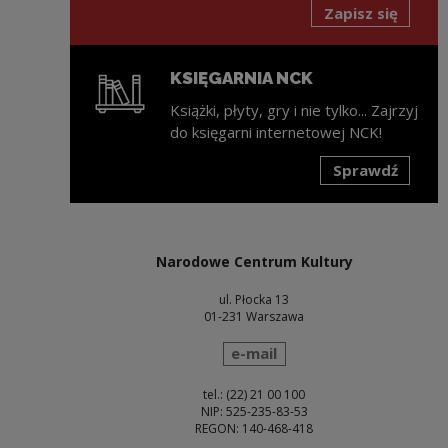
Zapisz się
KSIĘGARNIA NCK
Książki, płyty, gry i nie tylko... Zajrzyj
do księgarni internetowej NCK!
Sprawdź
Uwaga, link zostanie otwarty w nowym oknie
Narodowe Centrum Kultury
ul. Płocka 13
01-231 Warszawa
wyślij wiadomość
e-mail
tel.: (22) 21 00 100
NIP: 525-235-83-53
REGON: 140-468-418