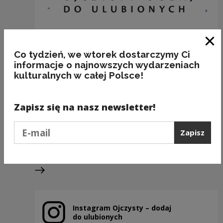
Zam
Co tydzień, we wtorek dostarczymy Ci
informacje o najnowszych wydarzeniach
kulturalnych w całej Polsce!
BIERZEMY ROZWÓD
Zapisz się na nasz newsletter!
Podaj e-mail
Kategorie:
łączliwość leksykalna, poprawność
Zapisz
Poprzedni slajd
Następny slajd
Instagram Ojczysty – dodaj
Uwaga, link zostanie otwarty w nowym oknie
do ulubionych