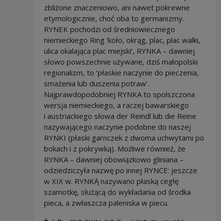
zbliżone znaczeniowo, ani nawet pokrewne
etymologicznie, choć oba to germanizmy.
RYNEK pochodzi od średniowiecznego
niemieckiego Ring ‘koło, okrąg, plac, plac walki,
ulica okalająca plac miejski’, RYNKA – dawniej
słowo powszechnie używane, dziś małopolski
regionalizm, to ‘płaskie naczynie do pieczenia,
smażenia lub duszenia potraw’.
Najprawdopodobniej RYNKA to spolszczona
wersja niemieckiego, a raczej bawarskiego
i austriackiego słowa der Reindl lub die Reine
nazywającego naczynie podobne do naszej
RYNKI (płaski garnczek z dwoma uchwytami po
bokach i z pokrywką). Możliwe również, że
RYNKA – dawniej obowiązkowo gliniana –
odziedziczyła nazwę po innej RYNCE: jeszcze
w XIX w. RYNKĄ nazywano płaską cegłę
szamotkę, służącą do wykładania od środka
pieca, a zwłaszcza paleniska w piecu.