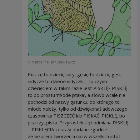
il. Marcelina Jarnuszkiewicz
Kurczę to dziecię kury, gęsię to dziecię gęsi,
indyczę to dziecię indyczki... To czyim
dziecięciem w takim razie jest PISKLĘ? PISKLĘ
to po prostu ‘młode ptaka’, a słowo wcale nie
pochodzi od nazwy gatunku, do którego to
młode należy, tylko od dźwiękonaśladowczego
czasownika PISZCZEĆ lub PISKAĆ: PISKLĘ, bo
piszczy, piska. Przyrostek -lę i odmiana PISKLĘ
– PISKLĘCIA zostały dodane zgodnie
ze wzorem tworzenia nazw wszelkich istot