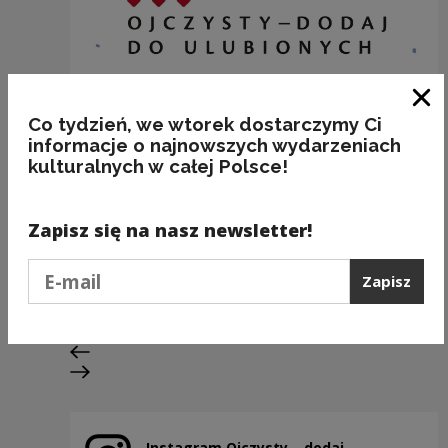
Zam
Co tydzień, we wtorek dostarczymy Ci
informacje o najnowszych wydarzeniach
kulturalnych w całej Polsce!
Zapisz się na nasz newsletter!
BAKALIE
Podaj e-mail
Zapisz
Kategorie:
semantyka, jedzenie
Poprzedni slajd
Następny slajd
Instagram Ojczysty – dodaj