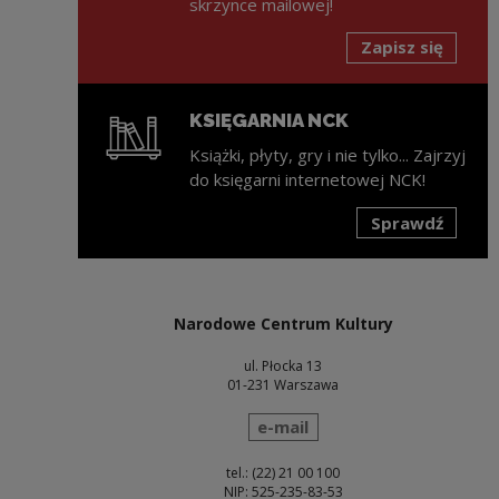
skrzynce mailowej!
Zapisz się
KSIĘGARNIA NCK
Książki, płyty, gry i nie tylko... Zajrzyj
do księgarni internetowej NCK!
Sprawdź
Uwaga, link zostanie otwarty w nowym oknie
Narodowe Centrum Kultury
ul. Płocka 13
01-231 Warszawa
wyślij wiadomość
e-mail
tel.: (22) 21 00 100
NIP: 525-235-83-53