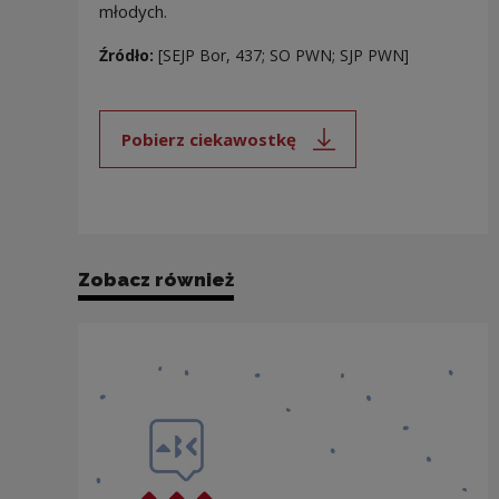
młodych.
Źródło:
[SEJP Bor, 437; SO PWN; SJP PWN]
Pobierz ciekawostkę
Uwaga, link zostanie otwarty 
Zobacz również