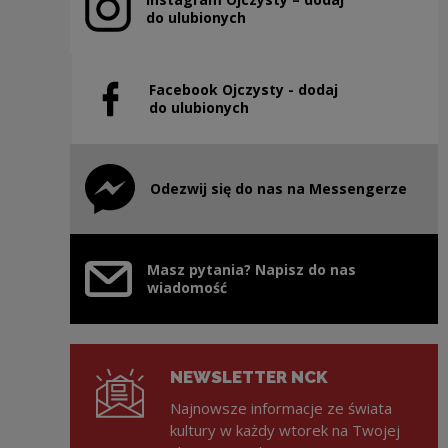
Uwaga, link zostanie otwarty w nowym oknie
do ulubionych
Facebook Ojczysty - dodaj
Uwaga, link zostanie otwarty w nowym oknie
do ulubionych
Odezwij się do nas na Messengerze
Uwaga, link zostanie otwarty w nowym oknie
Masz pytania? Napisz do nas
wiadomość
NEWSLETTER NCK
Najnowsze informacje ze świata
kultury w każdy wtorek na Twojej