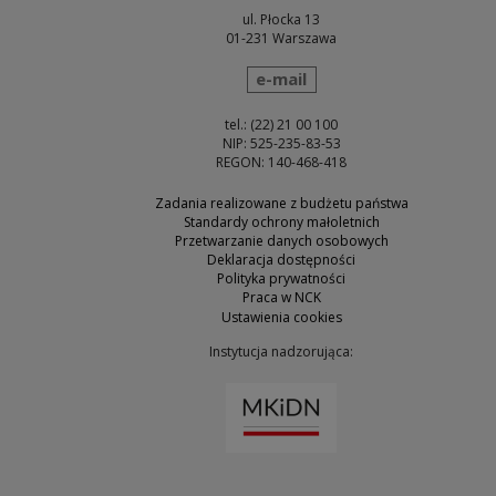
ul. Płocka 13
01-231 Warszawa
wyślij wiadomość
e-mail
tel.: (22) 21 00 100
NIP: 525-235-83-53
REGON: 140-468-418
Zadania realizowane z budżetu państwa
Standardy ochrony małoletnich
Przetwarzanie danych osobowych
Deklaracja dostępności
Polityka prywatności
Praca w NCK
Ustawienia cookies
Instytucja nadzorująca:
Uwaga, link zostanie otw