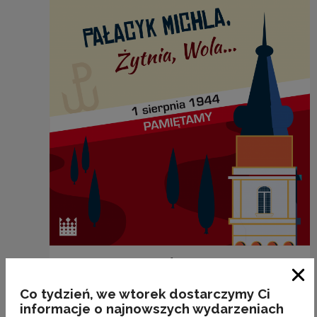
„PAŁACYK MICHLA, Żytnia, Wola
Zam
Co tydzień, we wtorek dostarczymy Ci
Kategorie:
etymologia, miejsca, poprawność
informacje o najnowszych wydarzeniach