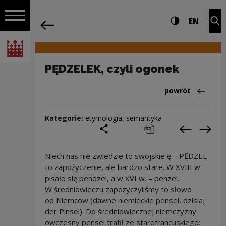
na całej stro
PĘDZELEK, czyli ogonek | Narodowe Ce
Ustawienia i wyszukiw
Wysoki kontra
CHANG
Roz
EN
Nawigacja
powrót
Włącz nawigację
Narodowe Centrum Kultury
PĘDZELEK, czyli ogonek
Powrót do:Cieka
powrót
Kategorie:
etymologia
,
semantyka
podziel się
drukuj
pobierz
Poprzedni
Nas
Niech nas nie zwiedzie to swojskie ę – PĘDZEL
to zapożyczenie, ale bardzo stare. W XVIII w.
pisało się pendzel, a w XVI w. – penzel.
W średniowieczu zapożyczyliśmy to słowo
od Niemców (dawne niemieckie pensel, dzisiaj
der Pinsel). Do średniowiecznej niemczyzny
ówczesny pensel trafił ze starofrancuskiego: