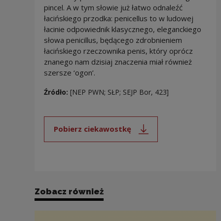
pincel. A w tym słowie już łatwo odnaleźć
łacińskiego przodka: penicellus to w ludowej
łacinie odpowiednik klasycznego, eleganckiego
słowa penicillus, będącego zdrobnieniem
łacińskiego rzeczownika penis, który oprócz
znanego nam dzisiaj znaczenia miał również
szersze ‘ogon’.
Źródło:
[NEP PWN; SŁP; SEJP Bor, 423]
Pobierz ciekawostkę
Uwaga, link zostanie otwarty 
Zobacz również