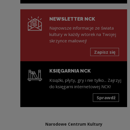
NEWSLETTER NCK
Najnowsze informacje ze świata
kultury w każdy wtorek na Twojej
skrzynce mailowej!
Zapisz się
KSIĘGARNIA NCK
Książki, płyty, gry i nie tylko... Zajrzyj
do księgarni internetowej NCK!
Sprawdź
Uwaga, link zostanie otwarty w nowym oknie
Narodowe Centrum Kultury