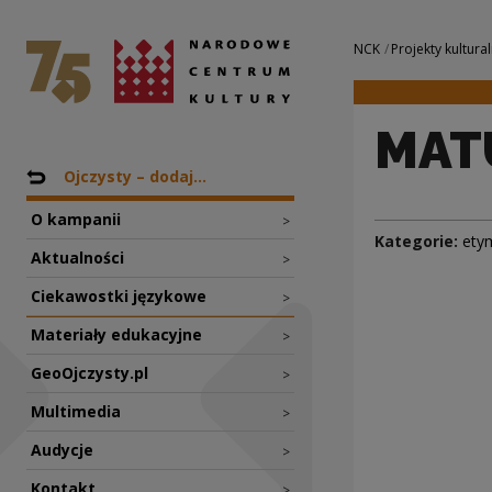
MATURA | Narodow
Narodowe Centrum Kultury
Nawigacja
NCK
Projekty kultural
MAT
Nawigacja
Powrót do: Projekty
Ojczysty – dodaj...
O kampanii
>
Kategorie:
ety
Aktualności
>
Ciekawostki językowe
>
Materiały edukacyjne
>
GeoOjczysty.pl
>
Multimedia
>
Audycje
>
Kontakt
>