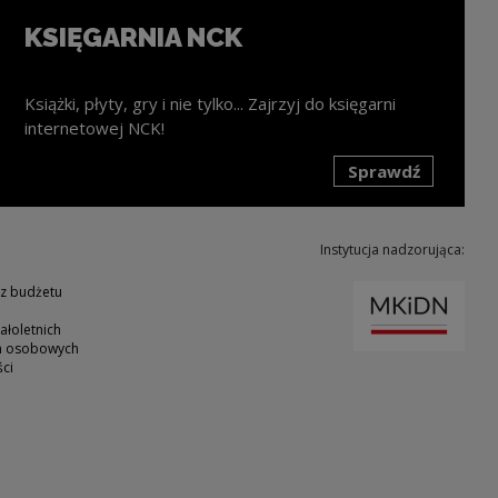
KSIĘGARNIA NCK
Książki, płyty, gry i nie tylko... Zajrzyj do księgarni
internetowej NCK!
Sprawdź
k zostanie otwarty w nowym oknie
Instytucja nadzorująca:
Uwaga
 z budżetu
ałoletnich
ch osobowych
ci