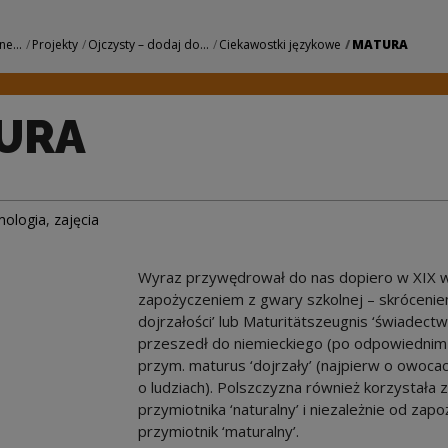
e Centrum Kultury
ne...
Projekty
Ojczysty – dodaj do...
Ciekawostki językowe
MATURA
URA
mologia
,
zajęcia
Wyraz przywędrował do nas dopiero w XIX w. 
zapożyczeniem z gwary szkolnej – skrócenie
dojrzałości’ lub Maturitätszeugnis ‘świadectw
przeszedł do niemieckiego (po odpowiednim p
przym. maturus ‘dojrzały’ (najpierw o owocac
o ludziach). Polszczyzna również korzystała 
przymiotnika ‘naturalny’ i niezależnie od zap
przymiotnik ‘maturalny’.