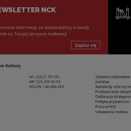
EWSLETTER NCK
nowsze informacje ze świata kultury w każdy
rek na Twojej skrzynce mailowej!
Zapisz się
Uwaga, lin
m Kultury
tel.: (22) 21 00 100
Zadania realizowane
NIP: 525-235-83-53
państwa
REGON: 140-468-418
Standardy ochrony m
Przetwarzanie dany
ść
Deklaracja dostępnoś
Polityka prywatności
Praca w NCK
Ustawienia cookies
 oknie