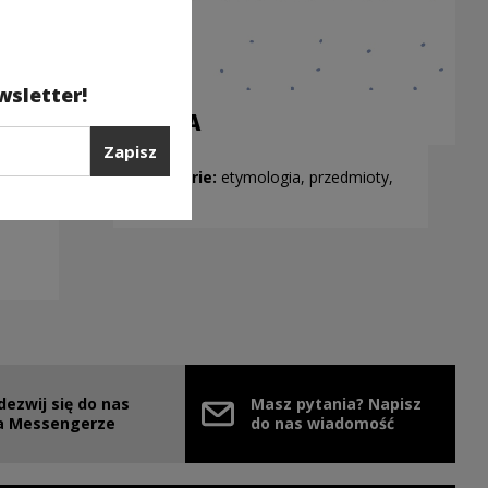
wsletter!
SZAFA
Zapisz
Kategorie:
etymologia, przedmioty,
technika
dezwij się do nas
Masz pytania? Napisz
nie
ink zostanie otwarty w nowym oknie
a Messengerze
do nas wiadomość