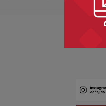
BAKALIE
Kategorie:
sem
Instagra
Uwaga, link zo
dodaj do