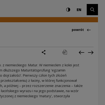
Ustawienia i wyszuki
Wysoki kontrast
CHANGE LAN
Rozwiń 
EN
Powrót do:Ciekawo
powrót
podziel się
drukuj
pobierz
Poprzednia 
Następ
z niemieckiego: Matur. W niemieckim z kolei jest
m dłuższego Maturitätsprüfung ‘egzamin
o dojrzałości’. Pierwszy człon tych złożeń
rzekształceniu) z łaciny, w której funkcjonował
h, a później – przez rozszerzenie znaczenia – także
z łacińskiego wyrazu i na jego podstawie, na wzór
ożyczonej z niemieckiego ‘matury’, stworzyła