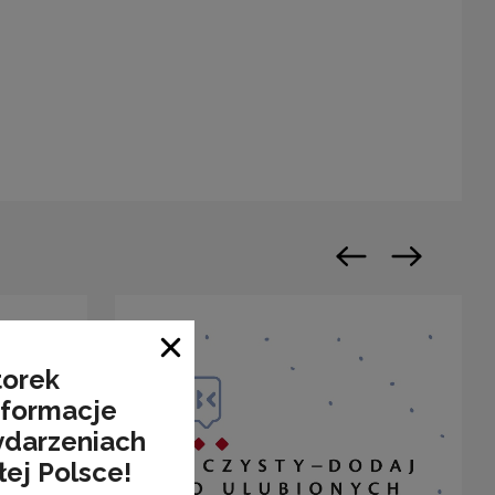
warty w nowym oknie
Poprzedni slajd
Następny sl
Zamknij okno
torek
nformacje
ydarzeniach
łej Polsce!