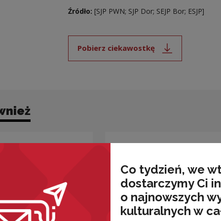
Źródło:
[SJP PWN; SJP Dor; SEJP Bor; ESJP]
Pobierz ciekawostkę
Uwaga, link zostanie ot
wnież
Co tydzień, we w
dostarczymy Ci i
o najnowszych w
kulturalnych w ca