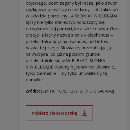
bojowego, postrzegany był raczej jako stwór
ciężki, wolno myślący i niezdarny – ot, taki słoń
w składzie porcelany... A SŁONIA i WIELBŁĄDA
łączy nie tylko stereotyp odnoszący się
do wyśmienitej pamięci, lecz także nazwa: Goci
przejęli z łaciny nazwę słonia – elephantus –
przekształcając ją na ulbandus, od Gotów
nazwę tę przejęli Słowianie, przerabiając ją
na vъlbǭdъ, co już na polskim gruncie
przekształciło się w WIELBŁĄD. SŁONIA
z WIELBŁĄDEM pomylili jednak nie Słowianie,
tylko Germanie – my tylko utrwaliliśmy tę
pomyłkę.
Źródło:
[SMiTK, 1076, 1276; SFJP S, I, 640-642]
Pobierz ciekawostkę
Uwaga, link zostanie otwarty 