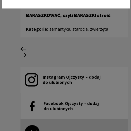
BARASZKOWAĆ, czyli BARASZKI stroić
Kategorie:
semantyka, starocia, zwierzęta
Poprzedni slajd
Następny slajd
Instagram Ojczysty – dodaj
Uwaga, link zostanie otwarty w nowym oknie
do ulubionych
Facebook Ojczysty - dodaj
Uwaga, link zostanie otwarty w nowym oknie
do ulubionych