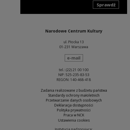
Sprawdź
Uwaga, link zostanie otwarty w nowym oknie
Narodowe Centrum Kultury
ul. Płocka 13
01-231 Warszawa
wyślij wiadomość
e-mail
tel.: (22) 21 00 100
NIP: 525-235-83-53
REGON: 140-468-418
Zadania realizowane z budżetu państwa
Standardy ochrony małoletnich
Przetwarzanie danych osobowych
Deklaracja dostępności
Polityka prywatności
Praca w NCK
Ustawienia cookies
Instytucja nadzorująca: