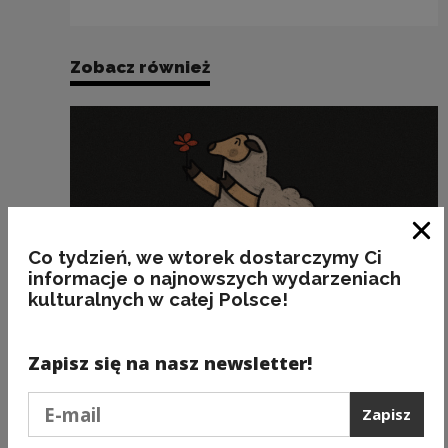
Zobacz również
Zam
Co tydzień, we wtorek dostarczymy Ci
informacje o najnowszych wydarzeniach
kulturalnych w całej Polsce!
Zapisz się na nasz newsletter!
Podaj e-mail
Zapisz