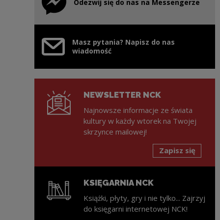
Odezwij się do nas na Messengerze
Uwaga, link zostanie otwarty w nowym oknie
Masz pytania? Napisz do nas
wiadomość
NEWSLETTER NCK
Najnowsze informacje ze świata
kultury w każdy wtorek na Twojej
skrzynce mailowej!
Zapisz się
KSIĘGARNIA NCK
Książki, płyty, gry i nie tylko... Zajrzyj
do księgarni internetowej NCK!