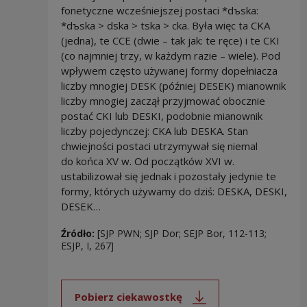
fonetyczne wcześniejszej postaci *dъska:
*dъska > dska > tska > cka. Była więc ta CKA
(jedna), te CCE (dwie – tak jak: te ręce) i te CKI
(co najmniej trzy, w każdym razie – wiele). Pod
wpływem często używanej formy dopełniacza
liczby mnogiej DESK (później DESEK) mianownik
liczby mnogiej zaczął przyjmować obocznie
postać CKI lub DESKI, podobnie mianownik
liczby pojedynczej: CKA lub DESKA. Stan
chwiejności postaci utrzymywał się niemal
do końca XV w. Od początków XVI w.
ustabilizował się jednak i pozostały jedynie te
formy, których używamy do dziś: DESKA, DESKI,
DESEK…
Źródło:
[SJP PWN; SJP Dor; SEJP Bor, 112-113;
ESJP, I, 267]
Pobierz ciekawostkę