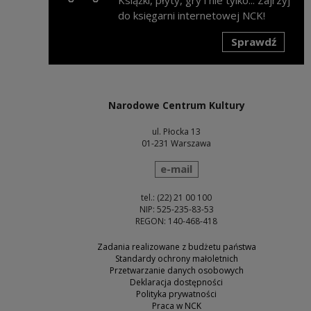
do księgarni internetowej NCK!
Sprawdź
Uwaga, link zostanie otwarty w nowym oknie
Narodowe Centrum Kultury
ul. Płocka 13
01-231 Warszawa
wyślij wiadomość
e-mail
tel.: (22) 21 00 100
NIP: 525-235-83-53
REGON: 140-468-418
Zadania realizowane z budżetu państwa
Standardy ochrony małoletnich
Przetwarzanie danych osobowych
Deklaracja dostępności
Polityka prywatności
Praca w NCK