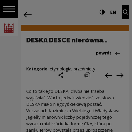
na całej stro
DESKA DESCE nierówna... | Narodowe C
Ustawienia i wyszukiw
Wysoki kontra
CHANG
Roz
EN
Nawigacja
powrót
Włącz nawigację
Narodowe Centrum Kultury
DESKA DESCE nierówna...
Powrót do:Cieka
powrót
Kategorie:
etymologia
,
przedmioty
podziel się
drukuj
pobierz
Poprzedni
Nas
Co to takiego DESKA, chyba nie trzeba
wyjaśniać. Warto jednak wiedzieć, że słowo
DESKA miało niegdyś ciekawą postać.
W czasach Kazimierza Wielkiego i Władysława
Jagiełły mianownik liczby pojedynczej tego
wyrazu miał króciutką formę CKA, która po
zaniku jerów powstała przez uproszczenie