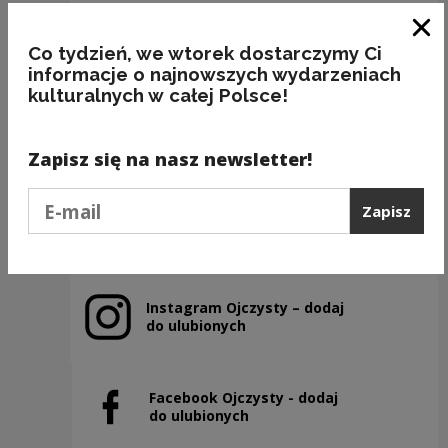
Zam
Co tydzień, we wtorek dostarczymy Ci
informacje o najnowszych wydarzeniach
kulturalnych w całej Polsce!
BAKALIE
Kategorie:
semantyka, jedzenie
Zapisz się na nasz newsletter!
Podaj e-mail
Zapisz
Poprzedni slajd
Następny slajd
Instagram Ojczysty – dodaj
Uwaga, link zostanie otwarty w nowym oknie
do ulubionych
Facebook Ojczysty - dodaj
Uwaga, link zostanie otwarty w nowym oknie
do ulubionych