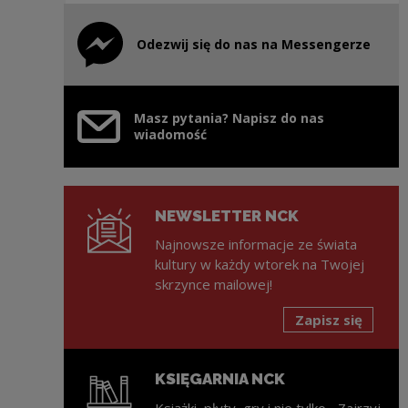
Odezwij się do nas na Messengerze
Uwaga, link zostanie otwarty w nowym oknie
Masz pytania? Napisz do nas
wiadomość
NEWSLETTER NCK
Najnowsze informacje ze świata
kultury w każdy wtorek na Twojej
skrzynce mailowej!
Zapisz się
KSIĘGARNIA NCK
Książki, płyty, gry i nie tylko... Zajrzyj