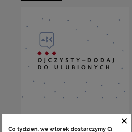
„Plasterek chleba”
Zam
Co tydzień, we wtorek dostarczymy Ci