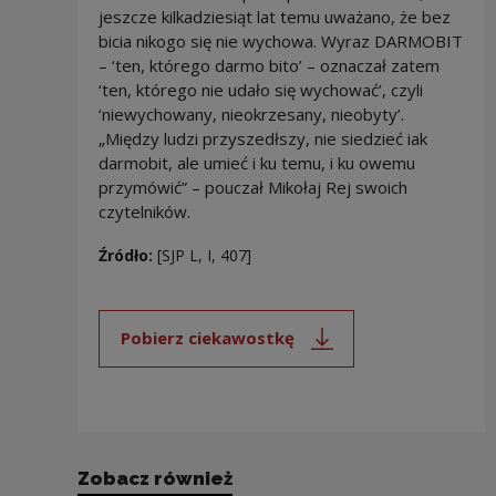
jeszcze kilkadziesiąt lat temu uważano, że bez
bicia nikogo się nie wychowa. Wyraz DARMOBIT
– ‘ten, którego darmo bito’ – oznaczał zatem
‘ten, którego nie udało się wychować’, czyli
‘niewychowany, nieokrzesany, nieobyty’.
„Między ludzi przyszedłszy, nie siedzieć iak
darmobit, ale umieć i ku temu, i ku owemu
przymówić” – pouczał Mikołaj Rej swoich
czytelników.
Źródło:
[SJP L, I, 407]
Pobierz ciekawostkę
Uwaga, link zostanie otwarty 
Zobacz również