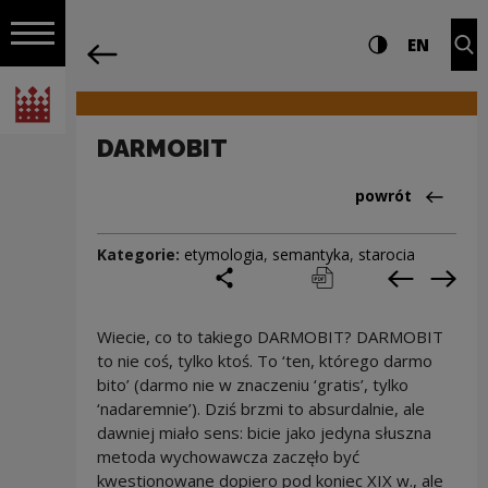
na całej stro
DARMOBIT | Narodowe Centrum Kultur
Ustawienia i wyszukiw
Wysoki kontra
CHANG
Roz
EN
Nawigacja
powrót
Włącz nawigację
Narodowe Centrum Kultury
DARMOBIT
Powrót do:Cieka
powrót
Kategorie:
etymologia
,
semantyka
,
starocia
podziel się
drukuj
pobierz
Poprzedni
Nas
Wiecie, co to takiego DARMOBIT? DARMOBIT
to nie coś, tylko ktoś. To ‘ten, którego darmo
bito’ (darmo nie w znaczeniu ‘gratis’, tylko
‘nadaremnie’). Dziś brzmi to absurdalnie, ale
dawniej miało sens: bicie jako jedyna słuszna
metoda wychowawcza zaczęło być
kwestionowane dopiero pod koniec XIX w., ale