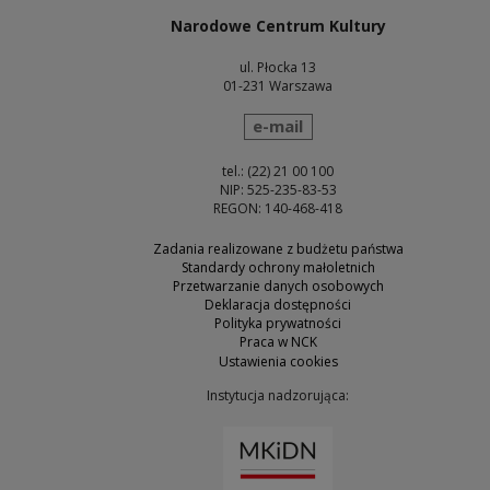
Narodowe Centrum Kultury
ul. Płocka 13
01-231 Warszawa
wyślij wiadomość
e-mail
tel.: (22) 21 00 100
NIP: 525-235-83-53
REGON: 140-468-418
Zadania realizowane z budżetu państwa
Standardy ochrony małoletnich
Przetwarzanie danych osobowych
Deklaracja dostępności
Polityka prywatności
Praca w NCK
Ustawienia cookies
Instytucja nadzorująca:
Uwaga, link zostanie otw