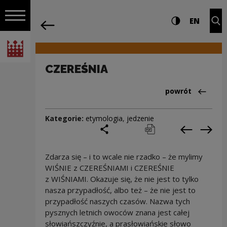
na całej stro
CZEREŚNIA | Narodowe Centrum Kultur
Ustawienia i wyszukiw
Wysoki kontra
CHANG
Roz
EN
Nawigacja
powrót
Włącz nawigację
Narodowe Centrum Kultury
CZEREŚNIA
Powrót do:Cieka
powrót
Kategorie:
etymologia
,
jedzenie
podziel się
drukuj
pobierz
Poprzedni
Nas
Zdarza się – i to wcale nie rzadko – że mylimy
WIŚNIE z CZEREŚNIAMI i CZEREŚNIE
z WIŚNIAMI. Okazuje się, że nie jest to tylko
nasza przypadłość, albo też – że nie jest to
przypadłość naszych czasów. Nazwa tych
pysznych letnich owoców znana jest całej
słowiańszczyźnie, a prasłowiańskie słowo