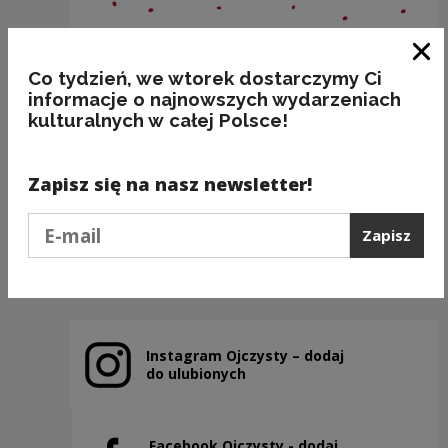
Zam
Co tydzień, we wtorek dostarczymy Ci
informacje o najnowszych wydarzeniach
kulturalnych w całej Polsce!
BAKALIE
Zapisz się na nasz newsletter!
Kategorie:
semantyka, jedzenie
Podaj e-mail
Zapisz
Poprzedni slajd
Następny slajd
Instagram Ojczysty – dodaj
Uwaga, link zostanie otwarty w nowym oknie
do ulubionych
Facebook Ojczysty - dodaj