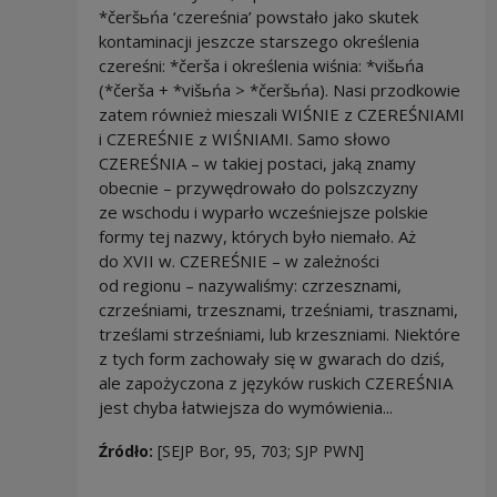
*čeršьńa ‘czereśnia’ powstało jako skutek
kontaminacji jeszcze starszego określenia
czereśni: *čerša i określenia wiśnia: *višьńa
(*čerša + *višьńa > *čeršьńa). Nasi przodkowie
zatem również mieszali WIŚNIE z CZEREŚNIAMI
i CZEREŚNIE z WIŚNIAMI. Samo słowo
CZEREŚNIA – w takiej postaci, jaką znamy
obecnie – przywędrowało do polszczyzny
ze wschodu i wyparło wcześniejsze polskie
formy tej nazwy, których było niemało. Aż
do XVII w. CZEREŚNIE – w zależności
od regionu – nazywaliśmy: czrzesznami,
czrześniami, trzesznami, trześniami, trasznami,
trześlami strześniami, lub krzeszniami. Niektóre
z tych form zachowały się w gwarach do dziś,
ale zapożyczona z języków ruskich CZEREŚNIA
jest chyba łatwiejsza do wymówienia...
Źródło:
[SEJP Bor, 95, 703; SJP PWN]