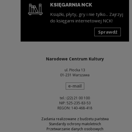
KSIĘGARNIA NCK
Książki, płyty, gry i nie tylko... Zajrzyj
do księgarni internetowej NCK!
Sprawdź
Uwaga, link zostanie otwarty w nowym oknie
Narodowe Centrum Kultury
ul. Płocka 13
01-231 Warszawa
wyślij wiadomość
e-mail
tel.: (22) 21 00 100
NIP: 525-235-83-53
REGON: 140-468-418
Zadania realizowane z budżetu państwa
Standardy ochrony małoletnich
Przetwarzanie danych osobowych