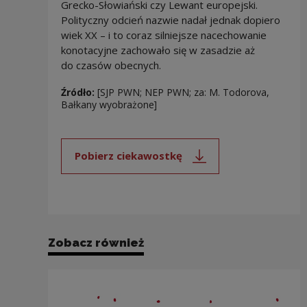
Grecko-Słowiański czy Lewant europejski.
Polityczny odcień nazwie nadał jednak dopiero
wiek XX – i to coraz silniejsze nacechowanie
konotacyjne zachowało się w zasadzie aż
do czasów obecnych.
Źródło:
[SJP PWN; NEP PWN; za: M. Todorova,
Bałkany wyobrażone]
Pobierz ciekawostkę
Uwaga, link zostanie otwarty 
Zobacz również