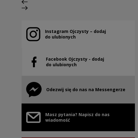
Poprzedni slajd
Następny slajd
Instagram Ojczysty – dodaj
Uwaga, link zostanie otwarty w nowym oknie
do ulubionych
Facebook Ojczysty - dodaj
Uwaga, link zostanie otwarty w nowym oknie
do ulubionych
Odezwij się do nas na Messengerze
Uwaga, link zostanie otwarty w nowym oknie
Masz pytania? Napisz do nas
wiadomość