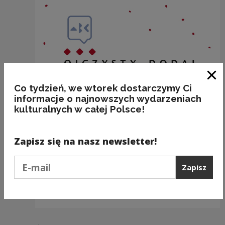
Zam
Co tydzień, we wtorek dostarczymy Ci
informacje o najnowszych wydarzeniach
kulturalnych w całej Polsce!
Zapisz się na nasz newsletter!
Podaj e-mail
Zapisz
BAKALIE
Kategorie:
semantyka, jedzenie