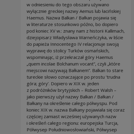
w odniesieniu do tego obszaru używano
wyłącznie greckiej nazwy Aemus lub łacińskiej
Haemus. Nazwa Balkan / Bałkan pojawia się
w literaturze stosunkowo późno, bo dopiero
pod koniec XV w.: znany nam z historii Kallimach,
dziejopisarz Władysława Warneńczyka, w liście
do papieża Innocentego IV relacjonuje swoją
wyprawę do stolicy Turków osmańskich,
wspominając, iż przekraczał góry Haemus
„quem incolae Bolchanum vocant”, czyli „które
miejscowi nazywają Bałkanem”. Balkan to stare
tureckie słowo oznaczające po prostu ‘trudna
góra; góry’. Dopiero w XIX w. jeden
z podróżników brytyjskich – Robert Walsh –
jako pierwszy użył nazwy Balkan / Bałkan /
Bałkany na określenie całego półwyspu. Pod
koniec XIX w. nazwa Bałkany pojawiała się coraz
częściej zamiast wcześniej używanych nazw
i określeń całego regionu: europejska Turcja,
Półwysep Południowosłowiański, Półwysep