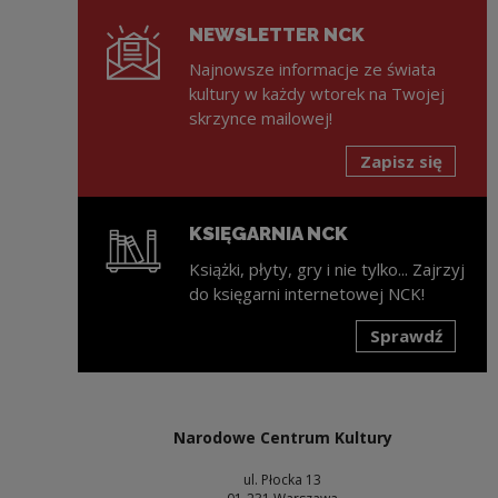
NEWSLETTER NCK
Najnowsze informacje ze świata
kultury w każdy wtorek na Twojej
skrzynce mailowej!
Zapisz się
KSIĘGARNIA NCK
Książki, płyty, gry i nie tylko... Zajrzyj
do księgarni internetowej NCK!
Sprawdź
Uwaga, link zostanie otwarty w nowym oknie
Narodowe Centrum Kultury
ul. Płocka 13