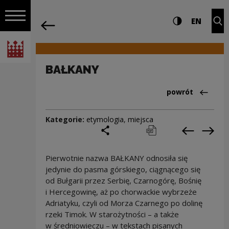
na całej stro
BAŁKANY | Narodowe Centrum Kultury
Ustawienia i wyszukiw
Wysoki kontra
CHANG
Roz
EN
Nawigacja
powrót
Włącz nawigację
Narodowe Centrum Kultury
BAŁKANY
Powrót do:Cieka
powrót
Kategorie:
etymologia
,
miejsca
podziel się
drukuj
pobierz
Poprzedni
Nas
Pierwotnie nazwa BAŁKANY odnosiła się
jedynie do pasma górskiego, ciągnącego się
od Bułgarii przez Serbię, Czarnogórę, Bośnię
i Hercegowinę, aż po chorwackie wybrzeże
Adriatyku, czyli od Morza Czarnego po dolinę
rzeki Timok. W starożytności – a także
w średniowieczu – w tekstach pisanych