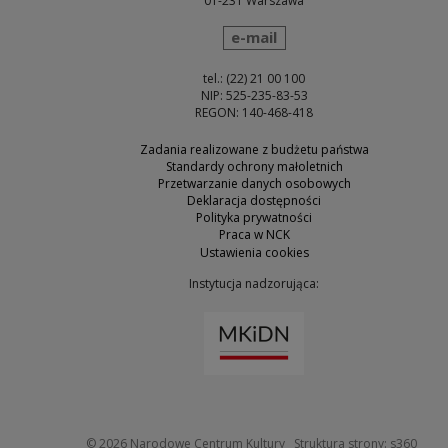
01-231 Warszawa
wyślij wiadomość
e-mail
tel.: (22) 21 00 100
NIP: 525-235-83-53
REGON: 140-468-418
Zadania realizowane z budżetu państwa
Standardy ochrony małoletnich
Przetwarzanie danych osobowych
Deklaracja dostępności
Polityka prywatności
Praca w NCK
Ustawienia cookies
Instytucja nadzorująca:
Uwaga, link zostanie otw
Uwaga
© 2026
Narodowe Centrum Kultury
Struktura strony:
s360