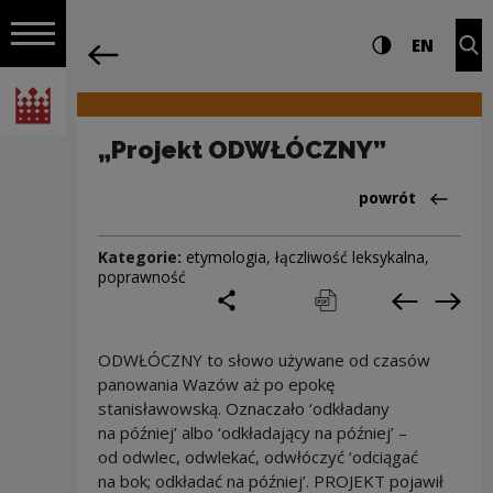
na całej stro
„Projekt ODWŁÓCZNY” | Narodowe Cen
Ustawienia i wyszukiw
Wysoki kontra
CHANG
Roz
EN
Nawigacja
powrót
Włącz nawigację
Narodowe Centrum Kultury
„Projekt ODWŁÓCZNY”
Powrót do:Cieka
powrót
Kategorie:
etymologia
,
łączliwość leksykalna
,
poprawność
podziel się
drukuj
pobierz
Poprzedni
Nas
ODWŁÓCZNY to słowo używane od czasów
panowania Wazów aż po epokę
stanisławowską. Oznaczało ‘odkładany
na później’ albo ‘odkładający na później’ –
od odwlec, odwlekać, odwłóczyć ‘odciągać
na bok; odkładać na później’. PROJEKT pojawił