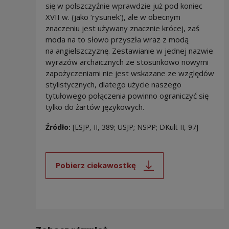
się w polszczyźnie wprawdzie już pod koniec
XVII w. (jako ‘rysunek’), ale w obecnym
znaczeniu jest używany znacznie krócej, zaś
moda na to słowo przyszła wraz z modą
na angielszczyznę. Zestawianie w jednej nazwie
wyrazów archaicznych ze stosunkowo nowymi
zapożyczeniami nie jest wskazane ze względów
stylistycznych, dlatego użycie naszego
tytułowego połączenia powinno ograniczyć się
tylko do żartów językowych.
Źródło:
[ESJP, II, 389; USJP; NSPP; DKult II, 97]
Pobierz ciekawostkę
Uwaga, link zostanie otwarty 