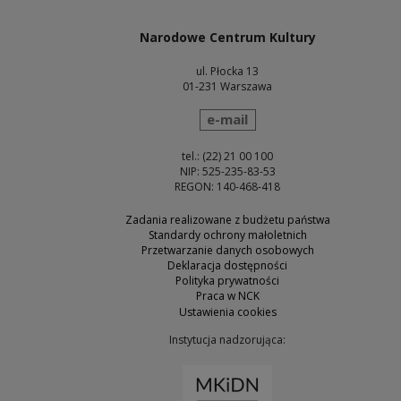
Narodowe Centrum Kultury
ul. Płocka 13
01-231 Warszawa
wyślij wiadomość
e-mail
tel.: (22) 21 00 100
NIP: 525-235-83-53
REGON: 140-468-418
Zadania realizowane z budżetu państwa
Standardy ochrony małoletnich
Przetwarzanie danych osobowych
Deklaracja dostępności
Polityka prywatności
Praca w NCK
Ustawienia cookies
Instytucja nadzorująca:
Uwaga, link zostanie otw