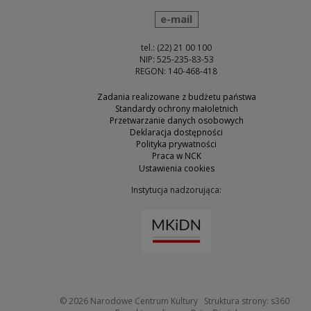
wyślij wiadomość
e-mail
tel.: (22) 21 00 100
NIP: 525-235-83-53
REGON: 140-468-418
Zadania realizowane z budżetu państwa
Standardy ochrony małoletnich
Przetwarzanie danych osobowych
Deklaracja dostępności
Polityka prywatności
Praca w NCK
Ustawienia cookies
Instytucja nadzorująca:
Uwaga, link zostanie otw
Uwaga
© 2026
Narodowe Centrum Kultury
Struktura strony:
s360