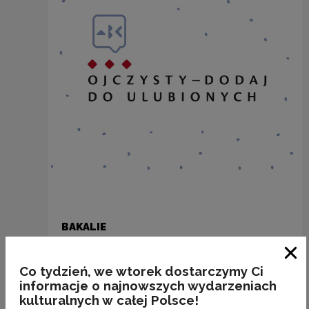
BAKALIE
Kategorie:
semantyka, jedzenie
Zam
Co tydzień, we wtorek dostarczymy Ci
informacje o najnowszych wydarzeniach
kulturalnych w całej Polsce!