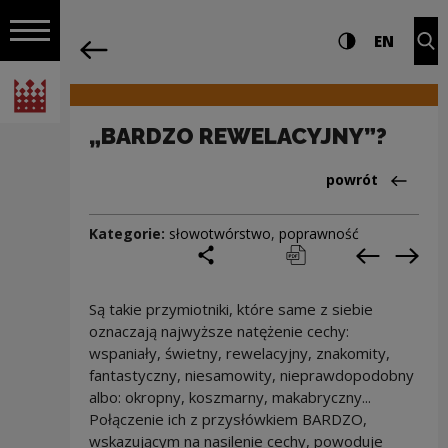
na całej stro
„BARDZO REWELACYJNY”? | Narodowe C
Ustawienia i wyszukiw
Wysoki kontra
CHANG
Roz
EN
Nawigacja
powrót
Włącz nawigację
Narodowe Centrum Kultury
„BARDZO REWELACYJNY”?
Powrót do:Cieka
powrót
Kategorie:
słowotwórstwo
,
poprawność
podziel się
drukuj
pobierz
Poprzedni
Nas
Są takie przymiotniki, które same z siebie
oznaczają najwyższe natężenie cechy:
wspaniały, świetny, rewelacyjny, znakomity,
fantastyczny, niesamowity, nieprawdopodobny
albo: okropny, koszmarny, makabryczny...
Połączenie ich z przysłówkiem BARDZO,
wskazującym na nasilenie cechy, powoduje