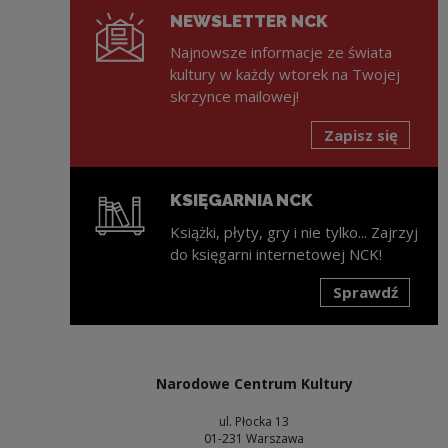
NEWSLETTER NCK
Najnowsze informacje ze świata
kultury w każdy wtorek na Twojej
skrzynce mailowej!
Zapisz się
KSIĘGARNIA NCK
Książki, płyty, gry i nie tylko... Zajrzyj
do księgarni internetowej NCK!
Sprawdź
Uwaga, link zostanie otwarty w nowym oknie
Narodowe Centrum Kultury
ul. Płocka 13
01-231 Warszawa