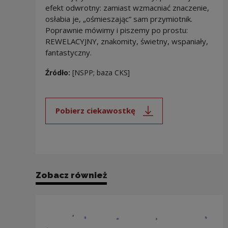
efekt odwrotny: zamiast wzmacniać znaczenie,
osłabia je, „ośmieszając” sam przymiotnik.
Poprawnie mówimy i piszemy po prostu:
REWELACYJNY, znakomity, świetny, wspaniały,
fantastyczny.
Źródło:
[NSPP; baza CKS]
Pobierz ciekawostkę
Uwaga, link zostanie otwarty 
Zobacz również