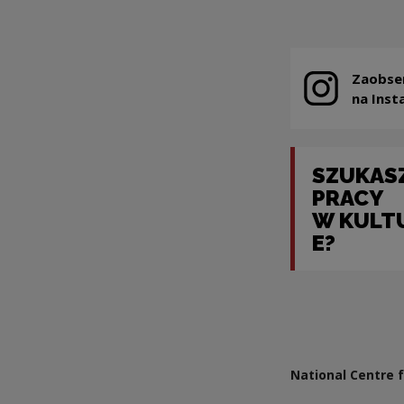
Zaobse
Note, the link
na Inst
SZUKAS
PRACY
W KULT
E?
Note, the link wil
National Centre f