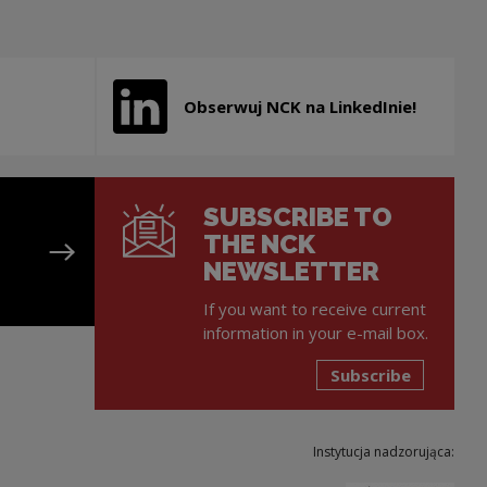
Obserwuj NCK na LinkedInie!
new window
Note, the link will open in a new window
SUBSCRIBE TO
THE NCK
NEWSLETTER
If you want to receive current
information in your e-mail box.
Subscribe
Instytucja nadzorująca: