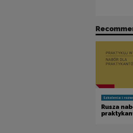
Recomme
Szkolenia i rozw
Rusza nab
praktyka