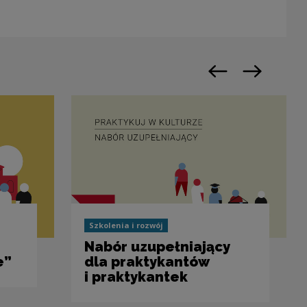
Previous slide
Next slide
Szkolenia i rozwój
Nabór uzupełniający
e”
dla praktykantów
i praktykantek