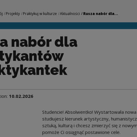
raktykantów i prakt
ój
Projekty
Praktykuj w kulturze
Aktualności
Rusza nabór dla...
a nabór dla
tykantów
aktykantek
tion:
10.02.2026
Studencie! Absolwentko! Wystartowała now
studiujesz kierunek artystyczny, humanistycz
sztuką, kulturą i chcesz zmierzyć się z nowy
pomoże Ci osiągnąć postawione cele.