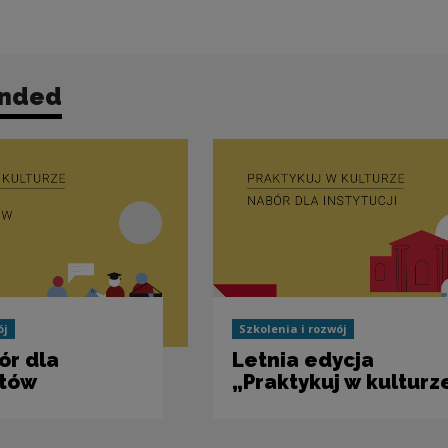
nded
ój
Szkolenia i rozwój
ór dla
Letnia edycja
ntów
„Praktykuj w kulturz