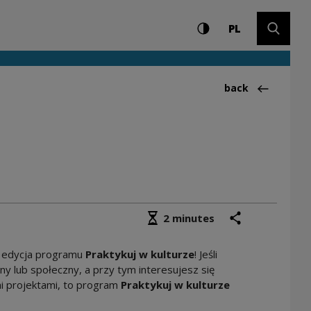
Settings and search
High contrast
CHANGE LAN
Expand 
ykantek | Narodowe 
PL
Back to:Aktualno
back
Średni czas czytania
share
print
2 minutes
a edycja programu
Praktykuj w kulturze
!
Jeśli
ny lub społeczny, a przy tym interesujesz się
mi projektami, to program
Praktykuj w kulturze