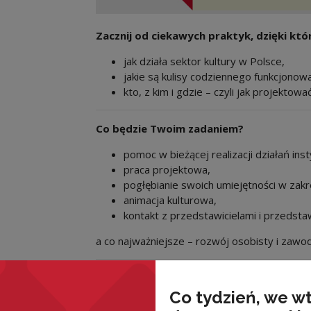
Zacznij od ciekawych praktyk, dzięki któ
jak działa sektor kultury w Polsce,
jakie są kulisy codziennego funkcjonowan
kto, z kim i gdzie – czyli jak projektowa
Co będzie Twoim zadaniem?
pomoc w bieżącej realizacji działań insty
praca projektowa,
pogłębianie swoich umiejętności w zakre
animacja kulturowa,
kontakt z przedstawicielami i przedstaw
a co najważniejsze – rozwój osobisty i zawo
Dlaczego warto?
Co tydzień, we w
Praktykuj w kulturze to ważny krok w świad