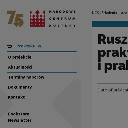
Rusza nabór dla p
National Centre for Culture Poland
Navigation
NCK
Szkolenia i rozw
Rusz
Nawigacja
Back to: Projekty
Praktykuj w...
prak
O projekcie
>
i pr
Aktualności
>
Terminy naborów
>
Dokumenty
>
Date of publica
Kontakt
>
Bookstore
Newsletter