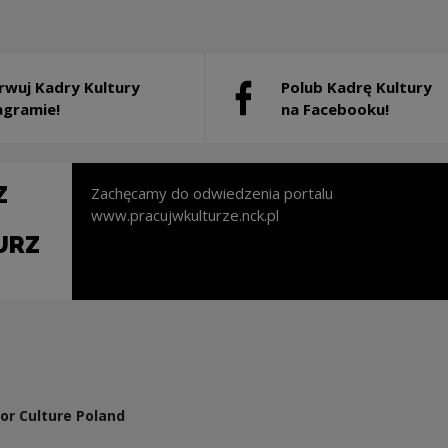
rwuj Kadry Kultury
Polub Kadrę Kultury
 will open in a new window
Note, the link will open in a 
agramie!
na Facebooku!
Z
Zachęcamy do odwiedzenia portalu
www.pracujwkulturze.nck.pl
URZ
l open in a new window
or Culture Poland