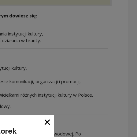
rym dowiesz się:
ia instytucji kultury,
ć działania w branży.
tucji kultury,
sie komunikacji, organizacji i promocji,
icielkami różnych instytucji kultury w Polsce,
dowy.
Close window
torek
omym budowaniu ścieżki zawodowej. Po