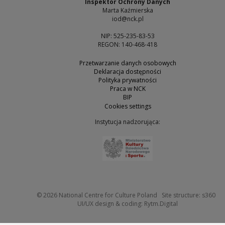
Inspektor Ochrony Danych
Marta Kaźmierska
iod@nck.pl
NIP: 525-235-83-53
REGON: 140-468-418
Przetwarzanie danych osobowych
Deklaracja dostępności
Polityka prywatności
Praca w NCK
BIP
Cookies settings
Instytucja nadzorująca:
Note, the link will open 
Not
© 2026
National Centre for Culture Poland
Site structure:
s360
Note, the link w
UI/UX design & coding:
Rytm.Digital