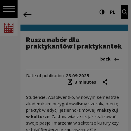
on the entire
Rusza nabór dla praktykantów i prakty
Settings and search
High contrast
CHANG
Exp
PL
Navigation
back
Open navigation
National Centre for Culture Poland
Rusza nabór dla
praktykantów i praktykantek
Back to:Aktua
back
Date of publication:
23.09.2025
Średni czas czytania
share
prin
3 minutes
Studencie, Absolwentko, w nowym semestrze
akademickim przygotowaliśmy szeroką ofertę
praktyk w edycji jesienno-zimowej
Praktykuj
w kulturze
. Zastanawiasz się, jak realizować
swoje pasje i marzenia w sektorze kultury czy
sztuki? Serdecznie zapraszamy Cię