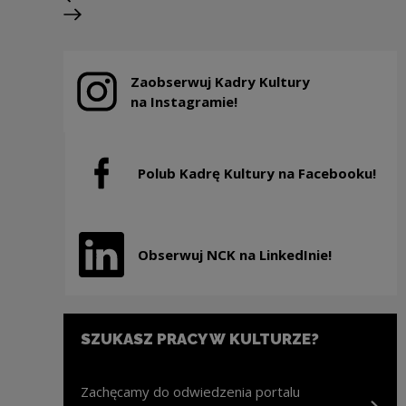
Previous slide
Next slide
Zaobserwuj Kadry Kultury
Note, the link will open in a new window
na Instagramie!
Polub Kadrę Kultury na Facebooku!
Note, the link will open in a new window
Obserwuj NCK na LinkedInie!
Note, the link will open in a new window
SZUKASZ PRACY W KULTURZE?
Zachęcamy do odwiedzenia portalu