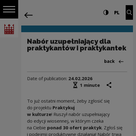
on the entire
Nabór uzupełniający dla praktykantów 
Settings and search
High contrast
CHANG
Exp
PL
Navigation
back
Open navigation
National Centre for Culture Poland
Nabór uzupełniający dla
praktykantów i praktykantek
Back to:Aktua
back
Date of publication:
24.02.2026
Średni czas czytania
share
prin
1 minute
To już ostatni moment, żeby zgłosić się
do projektu
Praktykuj
w kulturze
! Ruszył nabór uzupełniający
do edycji wiosennej, w którym czeka
na Ciebie
ponad 30 ofert praktyk
. Zgłoś się
i podejmij produktywne działania! Nabór trwa