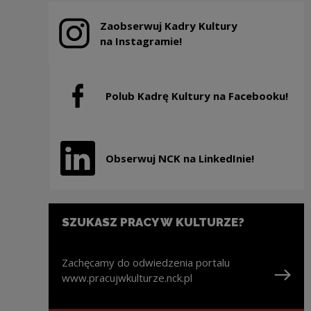
Zaobserwuj Kadry Kultury
Note, the link will open in a new window
na Instagramie!
Polub Kadrę Kultury na Facebooku!
Note, the link will open in a new window
Obserwuj NCK na LinkedInie!
Note, the link will open in a new window
SZUKASZ PRACY W KULTURZE?
Zachęcamy do odwiedzenia portalu
www.pracujwkulturze.nck.pl