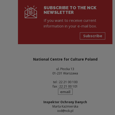
Note, the link will open in a new window
SUBSCRIBE TO THE NCK
NEWSLETTER
If you want to receive current
information in your e-mail box.
Subscribe
National Centre for Culture Poland
ul. Płocka 13
01-231 Warszawa
tel : 22 21 00 100
fax : 22 21 00 101
send
email
Inspektor Ochrony Danych
Marta Kaźmierska
iod@nck.pl