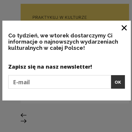
Clo
Co tydzień, we wtorek dostarczymy Ci
informacje o najnowszych wydarzeniach
kulturalnych w całej Polsce!
Zapisz się na nasz newsletter!
Podaj e-mail
OK
Szkolenia i rozwój
Rusza nabór dla praktykantów
Previous slide
Next slide