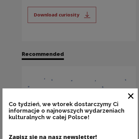
Download curiosity
Note, the link will open in a new
Recommended
Clo
Co tydzień, we wtorek dostarczymy Ci
informacje o najnowszych wydarzeniach
kulturalnych w całej Polsce!
Zapisz się na nasz newsletter!