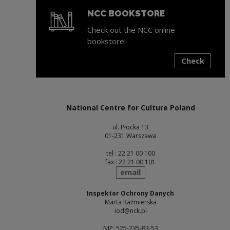
NCC BOOKSTORE
Check out the NCC online
bookstore!
Check
Note, the link will open in a new window
National Centre for Culture Poland
ul. Płocka 13
01-231 Warszawa
tel : 22 21 00 100
fax : 22 21 00 101
send
email
Inspektor Ochrony Danych
Marta Kaźmierska
iod@nck.pl
NIP: 525-235-83-53