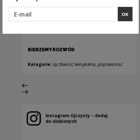
Podaj e-mail
OK
BIERZEMY ROZWÓD
Kategorie:
łączliwość leksykalna, poprawność
Previous slide
Next slide
Instagram Ojczysty – dodaj
Note, the link will open in a new window
do ulubionych