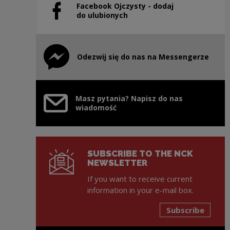
Facebook Ojczysty - dodaj
Note, the link will open in a new window
do ulubionych
Odezwij się do nas na Messengerze
Note, the link will open in a new window
Masz pytania? Napisz do nas
wiadomość
SUBSCRIBE TO THE NCK
NEWSLETTER
If you want to receive current
information in your e-mail box.
Subscribe