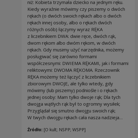
niż: Kobieta trzymała dziecko na jednym ręku.
Kiedy wyraźnie mówimy czy piszemy o dwóch
rękach (o dwóch swoich rękach albo o dwóch
rękach innej osoby, albo o rękach dwóch
różnych osób) łączymy wyraz RĘKA
z liczebnikiem DWA: dwie ręce, dwóch rąk,
dwom rękom albo dwóm rękom, w dwóch
rękach. Gdy musimy użyć narzędnika, możemy
posługiwać się zarówno formami
współczesnymi: DWIEMA RĘKAMI, jak i formami
reliktowymi: DWOMA RĘKOMA. Rzeczownik
RĘKA możemy też łączyć z liczebnikiem
zbiorowym DWOJE, ale tylko wtedy, gdy
mówimy (lub piszemy) podniośle i o rękach
jednej osoby: Mam tylko dwoje rąk; Dla tych
dwojga wątłych rąk był to ogromny wysiłek;
Przyglądał się smutno dwojgu swoich rąk;
W twych dwojgu rękach cała nasza nadzieja…
Źródło:
[O kult; NSPP; WSPP]