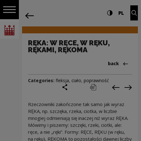
on the entire
RĘKA: W RĘCE, W RĘKU, RĘKAMI, RĘKOMA
Settings and search
High contrast
CHANG
Exp
PL
Navigation
back
Open navigation
National Centre for Culture Poland
RĘKA: W RĘCE, W RĘKU,
RĘKAMI, RĘKOMA
Back to:Cieka
back
Categories:
fleksja
,
ciało
,
poprawność
share
print
pobierz
Previous c
Next
Rzeczowniki zakończone tak samo jak wyraz
RĘKA, np. szczęka, rzeka, ciotka, w liczbie
mnogiej odmieniają się inaczej niż wyraz RĘKA.
Mówimy i piszemy: szczęki, rzeki, ciotki, ale:
ręce, a nie „ręki”. Formy: RĘCE, RĘKU (w ręku,
na ręku), RĘKOMA to pozostałości dawnej liczby