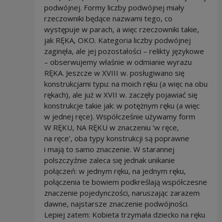
podwójnej. Formy liczby podwójnej miały
rzeczowniki będące nazwami tego, co
występuje w parach, a więc rzeczowniki takie,
jak RĘKA, OKO. Kategoria liczby podwójnej
zaginęła, ale jej pozostałości – relikty językowe
– obserwujemy właśnie w odmianie wyrazu
RĘKA. Jeszcze w XVIII w. posługiwano się
konstrukcjami typu: na moich ręku (a więc na obu
rękach), ale już w XVII w. zaczęły pojawiać się
konstrukcje takie jak: w potężnym ręku (a więc
w jednej ręce). Współcześnie używamy form
W RĘKU, NA RĘKU w znaczeniu ‘w ręce,
na ręce’, oba typy konstrukcji są poprawne
i mają to samo znaczenie. W starannej
polszczyźnie zaleca się jednak unikanie
połączeń: w jednym ręku, na jednym ręku,
połączenia te bowiem podkreślają współczesne
znaczenie pojedynczości, naruszając zarazem
dawne, najstarsze znaczenie podwójności.
Lepiej zatem: Kobieta trzymała dziecko na ręku