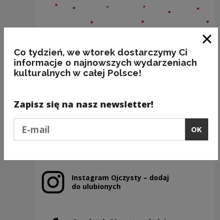
Clo
Co tydzień, we wtorek dostarczymy Ci
informacje o najnowszych wydarzeniach
kulturalnych w całej Polsce!
BIERZEMY ROZWÓD
Kategorie:
łączliwość leksykalna, poprawność
Zapisz się na nasz newsletter!
Podaj e-mail
OK
Previous slide
Next slide
Instagram Ojczysty – dodaj
Note, the link will open in a new window
do ulubionych