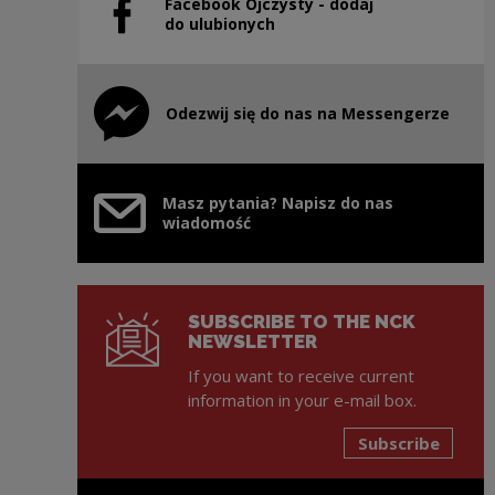
Facebook Ojczysty - dodaj
Note, the link will open in a new window
do ulubionych
Odezwij się do nas na Messengerze
Note, the link will open in a new window
Masz pytania? Napisz do nas
wiadomość
SUBSCRIBE TO THE NCK
NEWSLETTER
If you want to receive current
information in your e-mail box.
Subscribe