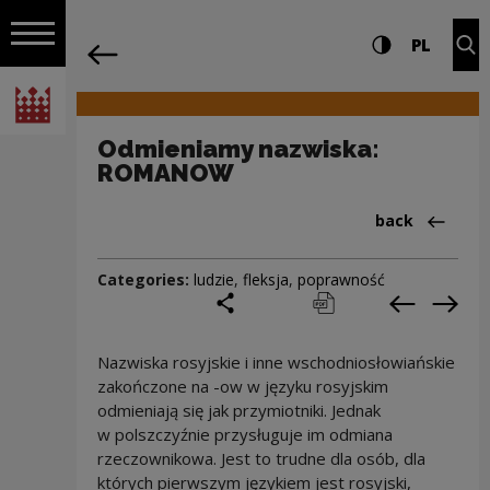
on the entire
Odmieniamy nazwiska: ROMANOW | Nar
Settings and search
High contrast
CHANG
Exp
PL
Navigation
back
Open navigation
National Centre for Culture Poland
Odmieniamy nazwiska:
ROMANOW
Back to:Cieka
back
Categories:
ludzie
,
fleksja
,
poprawność
share
print
pobierz
Previous c
Next
Nazwiska rosyjskie i inne wschodniosłowiańskie
zakończone na -ow w języku rosyjskim
odmieniają się jak przymiotniki. Jednak
w polszczyźnie przysługuje im odmiana
rzeczownikowa. Jest to trudne dla osób, dla
których pierwszym językiem jest rosyjski,