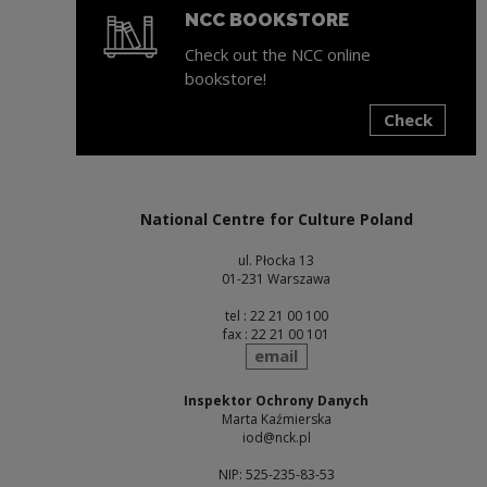
NCC BOOKSTORE
Check out the NCC online
bookstore!
Check
Note, the link will open in a new window
National Centre for Culture Poland
ul. Płocka 13
01-231 Warszawa
tel : 22 21 00 100
fax : 22 21 00 101
send
email
Inspektor Ochrony Danych
Marta Kaźmierska
iod@nck.pl
NIP: 525-235-83-53