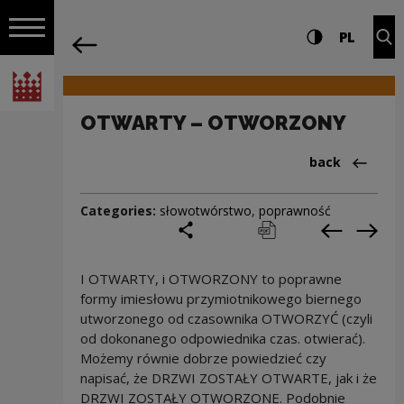
on the entire
OTWARTY – OTWORZONY | Narodowe C
Settings and search
High contrast
CHANG
Exp
PL
Navigation
back
Open navigation
National Centre for Culture Poland
OTWARTY – OTWORZONY
Back to:Cieka
back
Categories:
słowotwórstwo
,
poprawność
share
print
pobierz
Previous c
Next
I OTWARTY, i OTWORZONY to poprawne
formy imiesłowu przymiotnikowego biernego
utworzonego od czasownika OTWORZYĆ (czyli
od dokonanego odpowiednika czas. otwierać).
Możemy równie dobrze powiedzieć czy
napisać, że DRZWI ZOSTAŁY OTWARTE, jak i że
DRZWI ZOSTAŁY OTWORZONE. Podobnie