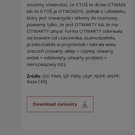
możemy stwierdzić, że KTOŚ te drzwi OTWARŁ
lub że KTOŚ je OTWORZYŁ. Jednak o człowieku,
który jest towarzyski i skłonny do rozmowy,
powiemy tylko, że jest OTWARTY lub że ma
OTWARTY umysł. Forma OTWARTY oderwała
się bowiem od czasownika, usamodzielniła,
przekształciła w przymiotnik i nabrała wielu
znaczeń (otwarty sklep = czynny; otwarty
widok = odsłonięty; otwarty problem =
nierozwiązany itd.).
Źródło:
[SO PWN; SJP PWN; USJP; NSPP; WSPP;
Baza CKS]
Download curiosity
Note, the link will open in a new