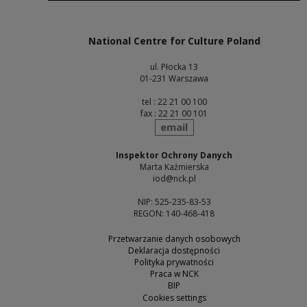
Note, the link will open in a new window
National Centre for Culture Poland
ul. Płocka 13
01-231 Warszawa
tel : 22 21 00 100
fax : 22 21 00 101
send
email
Inspektor Ochrony Danych
Marta Kaźmierska
iod@nck.pl
NIP: 525-235-83-53
REGON: 140-468-418
Przetwarzanie danych osobowych
Deklaracja dostępności
Polityka prywatności
Praca w NCK
BIP
Cookies settings