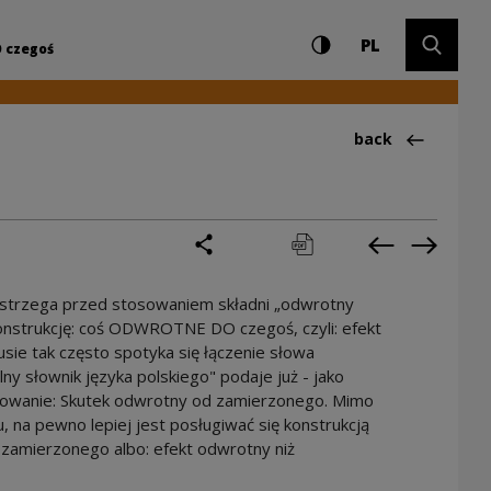
Settings and search
High contrast
CHANGE LAN
Expand 
trum Kultury
PL
 czegoś
Back to:Ciekawos
back
share
print
pobierz
Previous cur
Next cu
strzega przed stosowaniem składni „odwrotny
onstrukcję: coś ODWROTNE DO czegoś, czyli: efekt
 tak często spotyka się łączenie słowa
słownik języka polskiego" podaje już - jako
owanie: Skutek odwrotny od zamierzonego. Mimo
, na pewno lepiej jest posługiwać się konstrukcją
 zamierzonego albo: efekt odwrotny niż