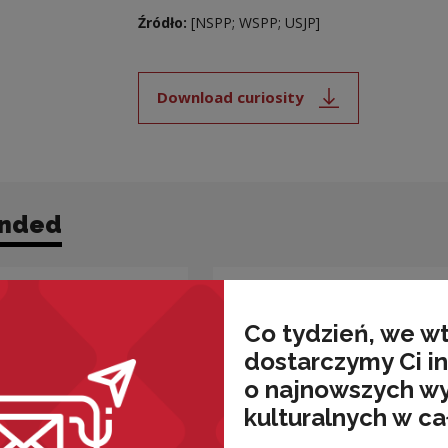
Źródło:
[NSPP; WSPP; USJP]
Download curiosity
Note, the link will open i
nded
Co tydzień, we w
dostarczymy Ci i
o najnowszych w
kulturalnych w ca