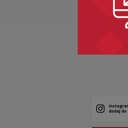
BAKALIE
Kategorie:
sem
Instagra
Note, the link 
dodaj do