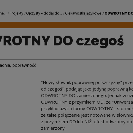
oś | Narodowe Cen
ne...
Projekty
Ojczysty – dodaj do...
Ciekawostki językowe
ODWROTNY DO
ROTNY DO czegoś
ładnia
,
poprawność
"Nowy słownik poprawnej polszczyzny" prze
od czegoś”, podając jako jedyną poprawną k
ODWROTNY DO zamierzonego. Jednak w uzusie
ODWROTNY z przyimkiem OD, że "Uniwersalny 
przykład użycia formy ODWROTNY - sformuł
że takie połączenie jest notowane w słowniku
z przyimkiem DO lub NIŻ: efekt odwrotny do
zamierzony.