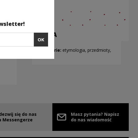
wsletter!
SZAFA
OK
Kategorie:
etymologia, przedmioty,
technika
dezwij się do nas
Masz pytania? Napisz
e link will open in a new window
a Messengerze
do nas wiadomość