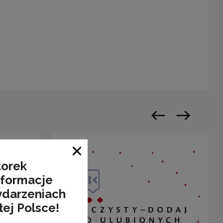
n a new window
Previous slide
Next slide
Close window
torek
nformacje
ydarzeniach
łej Polsce!