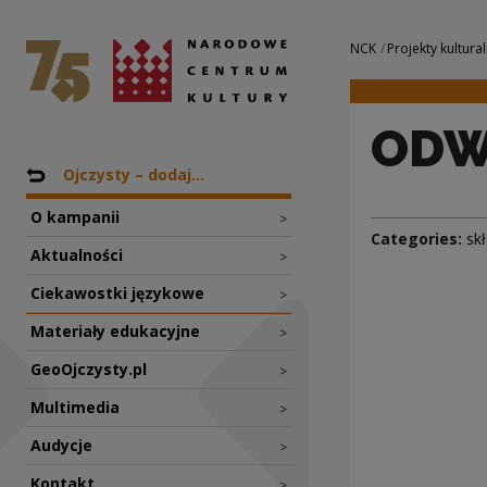
ODWROTNY DO czeg
National Centre for Culture Poland
Navigation
NCK
Projekty kultural
ODW
Nawigacja
Back to: Projekty
Ojczysty – dodaj...
O kampanii
>
Categories:
sk
Aktualności
>
Ciekawostki językowe
>
Materiały edukacyjne
>
GeoOjczysty.pl
>
Multimedia
>
Audycje
>
Kontakt
>