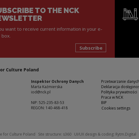
UBSCRIBE TO THE NCK
EWSLETTER
you want to receive current information in your e-
l box.
Subscribe
Note, the l
or Culture Poland
Inspektor Ochrony Danych
Przetwarzanie dany
Marta Kaźmierska
Deklaracja dostępnoś
iod@nck.pl
Polityka prywatności
Praca w NCK
NIP: 525-235-83-53
BIP
REGON: 140-468-418
Cookies settings
ow
Note, the link will open in a new windo
N
e for Culture Poland
Site structure:
s360
UI/UX design & coding:
Rytm.Digital