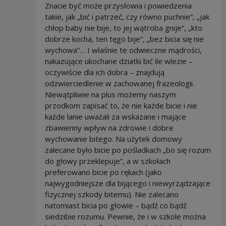
Znacie być może przysłowia i powiedzenia
takie, jak „bić i patrzeć, czy równo puchnie”, „jak
chłop baby nie bije, to jej wątroba gnije”, „kto
dobrze kocha, ten tęgo bije”, „bez bicia się nie
wychowa”… I właśnie te odwieczne mądrości,
nakazujące ukochane dziatki bić ile wlezie –
oczywiście dla ich dobra – znajdują
odzwierciedlenie w zachowanej frazeologii.
Niewątpliwie na plus możemy naszym
przodkom zapisać to, że nie każde bicie i nie
każde lanie uważali za wskazane i mające
zbawienny wpływ na zdrowie i dobre
wychowanie bitego. Na użytek domowy
zalecane było bicie po pośladkach „bo się rozum
do głowy przeklepuje”, a w szkołach
preferowano bicie po rękach (jako
najwygodniejsze dla bijącego i niewyrządzające
fizycznej szkody bitemu). Nie zalecano
natomiast bicia po głowie – bądź co bądź
siedzibie rozumu. Pewnie, że i w szkole można