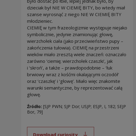
było dostać po łbie, lepiej jednak było, by
dzieciak był NIE W CIEMIĘ BITY, bo wtedy miał
szanse wyrosnąć z niego NIE W CIEMIĘ BITY
młodzieniec.
CIEMIĘ w tym frazeologizmie występuje niejako
symbolicznie, jedynie znamionując głowę,
wierzchołek ciała (jako przeciwieństwo pupy –
zakończenia tułowia). CIEMIĘ na przestrzeni
wieków miało zresztą wiele znaczeń: oznaczało
zarówno ‘ciemię; wierzchołek czaszki’, jak
i ‘skroń’, a także – prawdopodobnie – ‘łuk
brwiowy wraz z kośćmi okalającymi oczodół’
oraz ‘czaszkę’ i ‘głowę’. Miało więc znakomite
warunki semantyczne, by reprezentować całą
głowę.
Źródło:
[SJP PWN; SJP Dor; USJP; ESJP, I, 182; SEJP
Bor, 79]
Download curiosity