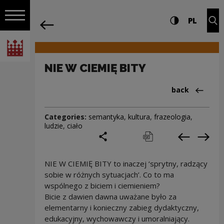
on the entire
NIE W CIEMIĘ BITY | Narodowe Centrum 
Settings and search
High contrast
CHANG
Exp
PL
Navigation
back
Open navigation
National Centre for Culture Poland
NIE W CIEMIĘ BITY
Back to:Cieka
back
Categories:
semantyka
,
kultura
,
frazeologia
,
ludzie
,
ciało
share
print
pobierz
Previous c
Next
NIE W CIEMIĘ BITY to inaczej ‘sprytny, radzący
sobie w różnych sytuacjach’. Co to ma
wspólnego z biciem i ciemieniem?
Bicie z dawien dawna uważane było za
elementarny i konieczny zabieg dydaktyczny,
edukacyjny, wychowawczy i umoralniający.