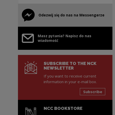
Odezwij się do nas na Messengerze
Note, the link will open in a new window
Masz pytania? Napisz do nas
wiadomość
SUBSCRIBE TO THE NCK
NEWSLETTER
If you want to receive current
information in your e-mail box.
Subscribe
NCC BOOKSTORE