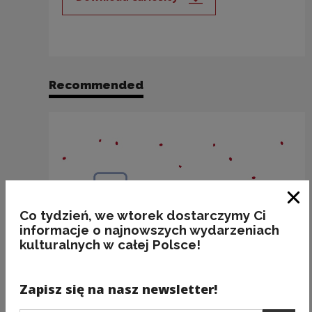
Note, the link will open in a new
Recommended
Clo
Co tydzień, we wtorek dostarczymy Ci
informacje o najnowszych wydarzeniach
kulturalnych w całej Polsce!
Zapisz się na nasz newsletter!