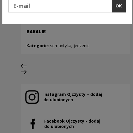
Podaj e-mail
OK
BAKALIE
Kategorie:
semantyka, jedzenie
Previous slide
Next slide
Instagram Ojczysty – dodaj
Note, the link will open in a new window
do ulubionych
Facebook Ojczysty - dodaj
Note, the link will open in a new window
do ulubionych