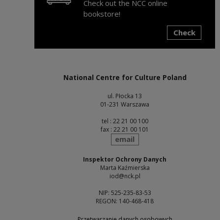
Check out the NCC online
bookstore!
Check
Note, the link will open in a new window
National Centre for Culture Poland
ul. Płocka 13
01-231 Warszawa
tel : 22 21 00 100
fax : 22 21 00 101
send
email
Inspektor Ochrony Danych
Marta Kaźmierska
iod@nck.pl
NIP: 525-235-83-53
REGON: 140-468-418
Przetwarzanie danych osobowych