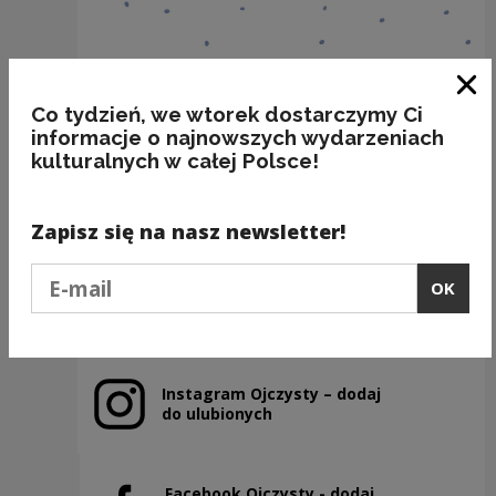
Clo
Co tydzień, we wtorek dostarczymy Ci
informacje o najnowszych wydarzeniach
kulturalnych w całej Polsce!
BAKALIE
Kategorie:
semantyka, jedzenie
Zapisz się na nasz newsletter!
Podaj e-mail
OK
Previous slide
Next slide
Instagram Ojczysty – dodaj
Note, the link will open in a new window
do ulubionych
Facebook Ojczysty - dodaj