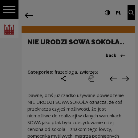
on the entire
NIE URODZI SOWA SOKOŁA... | Narodowe
Settings and search
High contrast
CHANG
Exp
PL
Navigation
back
Open navigation
National Centre for Culture Poland
NIE URODZI SOWA SOKOŁA...
Back to:Cieka
back
Categories:
frazeologia
,
zwierzęta
share
print
pobierz
Previous c
Next
Dawne, dziś już rzadko używane powiedzenie
NIE URODZI SOWA SOKOŁA oznacza, że coś
przekracza czyjeś możliwości, że jest
niemożliwe do realizacji w danych warunkach.
SOWA jako ptak była zdecydowanie niżej
ceniona od sokoła – znakomitego łowcy,
pomocnika myśliwych, mistrza podniebnych