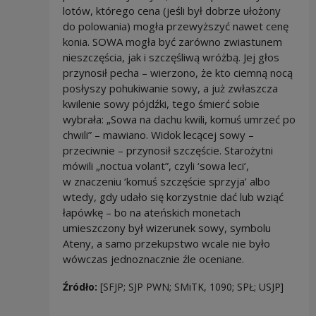
lotów, którego cena (jeśli był dobrze ułożony
do polowania) mogła przewyższyć nawet cenę
konia. SOWA mogła być zarówno zwiastunem
nieszczęścia, jak i szczęśliwą wróżbą. Jej głos
przynosił pecha – wierzono, że kto ciemną nocą
posłyszy pohukiwanie sowy, a już zwłaszcza
kwilenie sowy pójdźki, tego śmierć sobie
wybrała: „Sowa na dachu kwili, komuś umrzeć po
chwili” – mawiano. Widok lecącej sowy –
przeciwnie – przynosił szczęście. Starożytni
mówili „noctua volant”, czyli ‘sowa leci’,
w znaczeniu ‘komuś szczęście sprzyja’ albo
wtedy, gdy udało się korzystnie dać lub wziąć
łapówkę – bo na ateńskich monetach
umieszczony był wizerunek sowy, symbolu
Ateny, a samo przekupstwo wcale nie było
wówczas jednoznacznie źle oceniane.
Źródło:
[SFJP; SJP PWN; SMiTK, 1090; SPŁ; USJP]