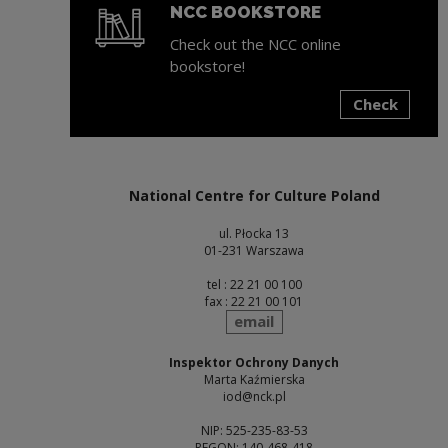
NCC BOOKSTORE
Check out the NCC online
bookstore!
Check
Note, the link will open in a new window
National Centre for Culture Poland
ul. Płocka 13
01-231 Warszawa
tel : 22 21 00 100
fax : 22 21 00 101
send
email
Inspektor Ochrony Danych
Marta Kaźmierska
iod@nck.pl
NIP: 525-235-83-53
REGON: 140-468-418