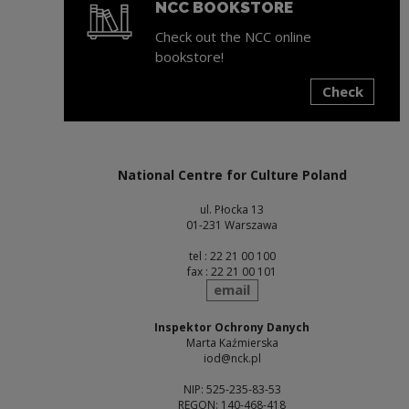
NCC BOOKSTORE
Check out the NCC online
bookstore!
Check
Note, the link will open in a new window
National Centre for Culture Poland
ul. Płocka 13
01-231 Warszawa
tel : 22 21 00 100
fax : 22 21 00 101
send
email
Inspektor Ochrony Danych
Marta Kaźmierska
iod@nck.pl
NIP: 525-235-83-53
REGON: 140-468-418