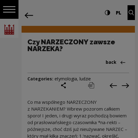
on the entire
Czy NARZECZONY zawsze NARZEKA? | N
Settings and search
High contrast
CHANG
Exp
PL
Navigation
back
Open navigation
National Centre for Culture Poland
Czy NARZECZONY zawsze
NARZEKA?
Back to:Cieka
back
Categories:
etymologia
,
ludzie
share
print
pobierz
Previous c
Next
Co ma wspólnego NARZECZONY
z NARZEKANIEM? Wbrew pozorom całkiem
sporo! I jeden, i drugi wyraz pochodzą bowiem
od prasłowiańskiego czasownika *na-rekti –
późniejsze, choć dziś już nieużywane NARZEC –
który miał kilka znaczeń: 1.‘nazwać, określić,