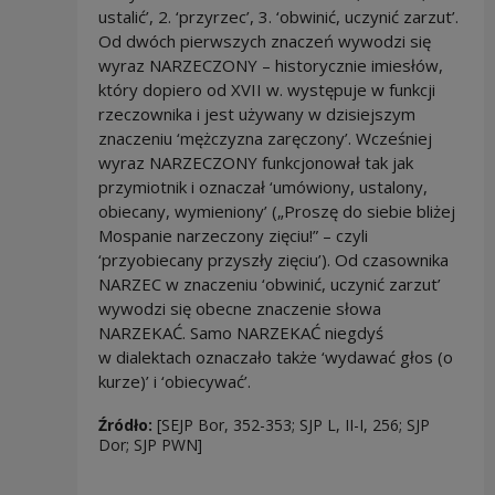
ustalić’, 2. ‘przyrzec’, 3. ‘obwinić, uczynić zarzut’.
Od dwóch pierwszych znaczeń wywodzi się
wyraz NARZECZONY – historycznie imiesłów,
który dopiero od XVII w. występuje w funkcji
rzeczownika i jest używany w dzisiejszym
znaczeniu ‘mężczyzna zaręczony’. Wcześniej
wyraz NARZECZONY funkcjonował tak jak
przymiotnik i oznaczał ‘umówiony, ustalony,
obiecany, wymieniony’ („Proszę do siebie bliżej
Mospanie narzeczony zięciu!” – czyli
‘przyobiecany przyszły zięciu’). Od czasownika
NARZEC w znaczeniu ‘obwinić, uczynić zarzut’
wywodzi się obecne znaczenie słowa
NARZEKAĆ. Samo NARZEKAĆ niegdyś
w dialektach oznaczało także ‘wydawać głos (o
kurze)’ i ‘obiecywać’.
Źródło:
[SEJP Bor, 352-353; SJP L, II-I, 256; SJP
Dor; SJP PWN]