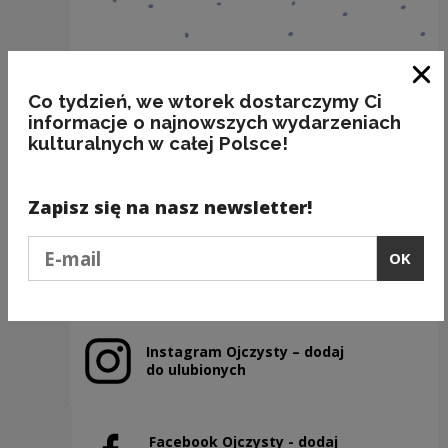
Clo
Co tydzień, we wtorek dostarczymy Ci
informacje o najnowszych wydarzeniach
kulturalnych w całej Polsce!
BAKALIE
Kategorie:
semantyka, jedzenie
Zapisz się na nasz newsletter!
Podaj e-mail
OK
Previous slide
Next slide
Instagram Ojczysty – dodaj
Note, the link will open in a new window
do ulubionych
Facebook Ojczysty - dodaj