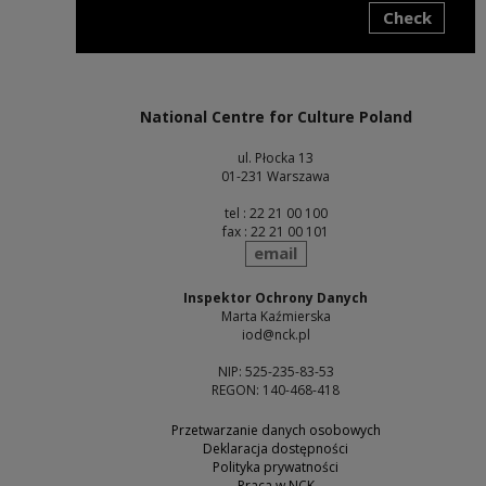
Check
Note, the link will open in a new window
National Centre for Culture Poland
ul. Płocka 13
01-231 Warszawa
tel : 22 21 00 100
fax : 22 21 00 101
send
email
Inspektor Ochrony Danych
Marta Kaźmierska
iod@nck.pl
NIP: 525-235-83-53
REGON: 140-468-418
Przetwarzanie danych osobowych
Deklaracja dostępności
Polityka prywatności
Praca w NCK