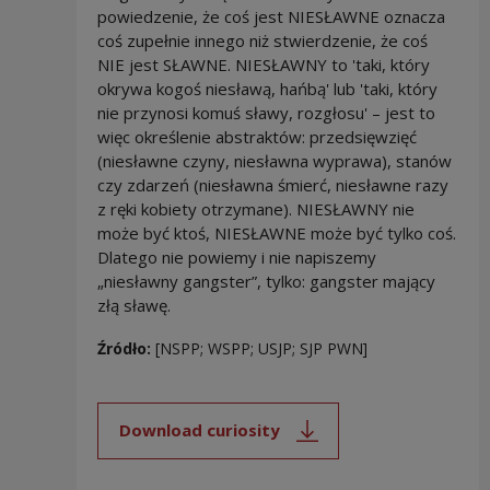
powiedzenie, że coś jest NIESŁAWNE oznacza
coś zupełnie innego niż stwierdzenie, że coś
NIE jest SŁAWNE. NIESŁAWNY to 'taki, który
okrywa kogoś niesławą, hańbą' lub 'taki, który
nie przynosi komuś sławy, rozgłosu' – jest to
więc określenie abstraktów: przedsięwzięć
(niesławne czyny, niesławna wyprawa), stanów
czy zdarzeń (niesławna śmierć, niesławne razy
z ręki kobiety otrzymane). NIESŁAWNY nie
może być ktoś, NIESŁAWNE może być tylko coś.
Dlatego nie powiemy i nie napiszemy
„niesławny gangster”, tylko: gangster mający
złą sławę.
Źródło:
[NSPP; WSPP; USJP; SJP PWN]
Download curiosity
Note, the link will open in a new