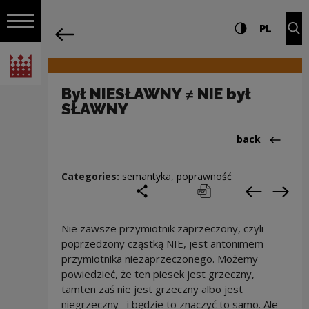
on the entire
Był NIESŁAWNY ≠ NIE był SŁAWNY | Nar
Settings and search
High contrast
CHANG
Exp
PL
Navigation
back
Open navigation
National Centre for Culture Poland
Był NIESŁAWNY ≠ NIE był
SŁAWNY
Back to:Cieka
back
Categories:
semantyka
,
poprawność
share
print
pobierz
Previous c
Next
Nie zawsze przymiotnik zaprzeczony, czyli
poprzedzony cząstką NIE, jest antonimem
przymiotnika niezaprzeczonego. Możemy
powiedzieć, że ten piesek jest grzeczny,
tamten zaś nie jest grzeczny albo jest
niegrzeczny– i będzie to znaczyć to samo. Ale