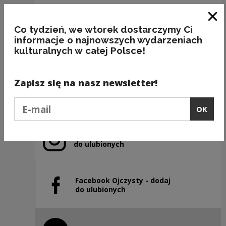
Clo
Co tydzień, we wtorek dostarczymy Ci
BAKALIE
informacje o najnowszych wydarzeniach
kulturalnych w całej Polsce!
Kategorie:
semantyka, jedzenie
Zapisz się na nasz newsletter!
Previous slide
Next slide
Podaj e-mail
OK
Instagram Ojczysty – dodaj
Note, the link will open in a new window
do ulubionych
Facebook Ojczysty - dodaj
Note, the link will open in a new window
do ulubionych