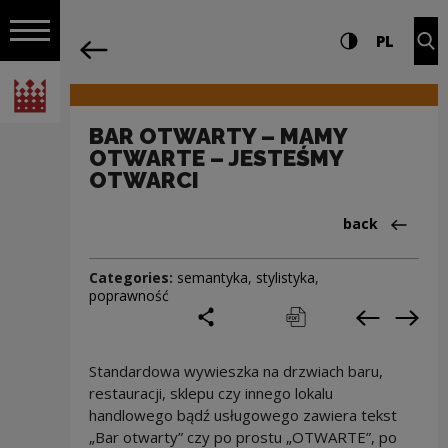
on the entire
BAR OTWARTY – MAMY OTWARTE – JEST
Settings and search
High contrast
CHANG
Exp
PL
Navigation
back
Open navigation
National Centre for Culture Poland
BAR OTWARTY – MAMY
OTWARTE – JESTEŚMY
OTWARCI
Back to:Cieka
back
Categories:
semantyka
,
stylistyka
,
poprawność
share
print
pobierz
Previous c
Next
Standardowa wywieszka na drzwiach baru,
restauracji, sklepu czy innego lokalu
handlowego bądź usługowego zawiera tekst
„Bar otwarty” czy po prostu „OTWARTE”, po