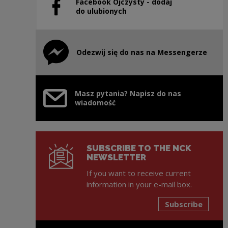
Facebook Ojczysty - dodaj
Note, the link will open in a new window
do ulubionych
Odezwij się do nas na Messengerze
Note, the link will open in a new window
Masz pytania? Napisz do nas
wiadomość
SUBSCRIBE TO THE NCK
NEWSLETTER
If you want to receive current
information in your e-mail box.
Subscribe