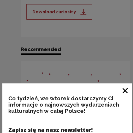
Download curiosity
Note, the link will open in a new
Recommended
Clo
Co tydzień, we wtorek dostarczymy Ci
informacje o najnowszych wydarzeniach
kulturalnych w całej Polsce!
Zapisz się na nasz newsletter!