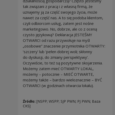
działalnością gospodarczą? Często jesteśmy
tak związani z pracą i z własną firmą, że
uznajemy ją za część swojego życia, może
nawet za część nas. A to się podoba klientom,
czyli odbiorcom usług, zatem jest nośne
marketingowo. No, dobrze, ale co z oceną
czysto językową? Deklaracja JESTEŚMY
OTWARCI od razu przywołuje na myśl
„osobowe” znaczenie przymiotnika OTWARTY:
‘szczery’ lub ‘pełen dobrej woli; skłonny
do dyskusji, do zmiany perspektywy’.
Oczywiście, to też są pozytywne skojarzenia.
Możemy zatem mieć OTWARTY LOKAL,
możemy – potocznie – MIEĆ OTWARTE,
możemy także – bardzo wieloznacznie – BYĆ
OTWARCI (w godzinach otwarcia lokalu).
Źródło:
[NSPP; WSPP; SJP PWN; PJ PWN; Baza
CKS]