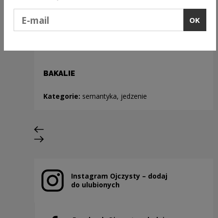
Podaj e-mail
OK
BAKALIE
Kategorie:
semantyka, jedzenie
Previous slide
Next slide
Instagram Ojczysty – dodaj
Note, the link will open in a new window
do ulubionych