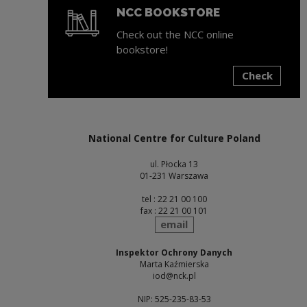
NCC BOOKSTORE
Check out the NCC online
bookstore!
Check
Note, the link will open in a new window
National Centre for Culture Poland
ul. Płocka 13
01-231 Warszawa
tel : 22 21 00 100
fax : 22 21 00 101
send
email
Inspektor Ochrony Danych
Marta Kaźmierska
iod@nck.pl
NIP: 525-235-83-53