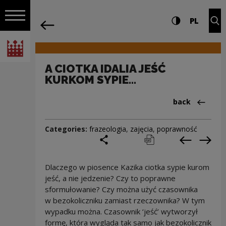
on the entire
A CIOTKA IDALIA JEŚĆ KURKOM SYPIE... 
Settings and search
High contrast
CHANG
Exp
PL
Navigation
back
Open navigation
National Centre for Culture Poland
A CIOTKA IDALIA JEŚĆ
KURKOM SYPIE...
Back to:Cieka
back
Categories:
frazeologia
,
zajęcia
,
poprawność
share
print
pobierz
Previous c
Next
Dlaczego w piosence Kazika ciotka sypie kurom
jeść, a nie jedzenie? Czy to poprawne
sformułowanie? Czy można użyć czasownika
w bezokoliczniku zamiast rzeczownika? W tym
wypadku można. Czasownik ‘jeść’ wytworzył
formę, która wygląda tak samo jak bezokolicznik