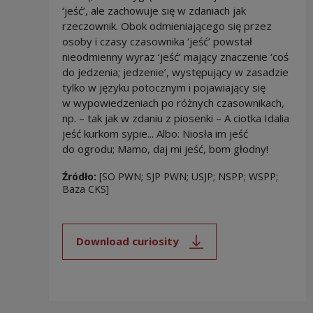
‘jeść’, ale zachowuje się w zdaniach jak
rzeczownik. Obok odmieniającego się przez
osoby i czasy czasownika ‘jeść’ powstał
nieodmienny wyraz ‘jeść’ mający znaczenie ‘coś
do jedzenia; jedzenie’, występujący w zasadzie
tylko w języku potocznym i pojawiający się
w wypowiedzeniach po różnych czasownikach,
np. – tak jak w zdaniu z piosenki – A ciotka Idalia
jeść kurkom sypie... Albo: Niosła im jeść
do ogrodu; Mamo, daj mi jeść, bom głodny!
Źródło:
[SO PWN; SJP PWN; USJP; NSPP; WSPP;
Baza CKS]
Download curiosity
Note, the link will open in a new