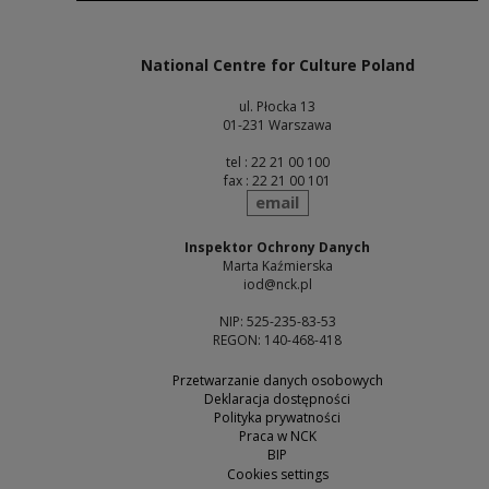
Note, the link will open in a new window
National Centre for Culture Poland
ul. Płocka 13
01-231 Warszawa
tel : 22 21 00 100
fax : 22 21 00 101
send
email
Inspektor Ochrony Danych
Marta Kaźmierska
iod@nck.pl
NIP: 525-235-83-53
REGON: 140-468-418
Przetwarzanie danych osobowych
Deklaracja dostępności
Polityka prywatności
Praca w NCK
BIP
Cookies settings