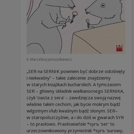
il. Marcelina Jarnuszkiewicz
„SER na SERNIK powinien być dobrze odciśnięty
i niekwaśny” – takie zalecenie znajdziemy
w starych książkach kucharskich. A tymczasem
SER – główny składnik wielkanocnego SERNIKA,
czyli ‘ciasta z sera’ – zawdzięcza swoją nazwę
właśnie takim cechom, jak bycie mokrym bądź
wilgotnym i/lub kwaśnym bądź słonym. SER–
w staropolszczyźnie, a i do dziś w gwarach SYR
– to prasłowo. Prasłowiański *syrъ ‘ser’ to
urzeczownikowiony przymiotnik *syrъ ‘surowy,