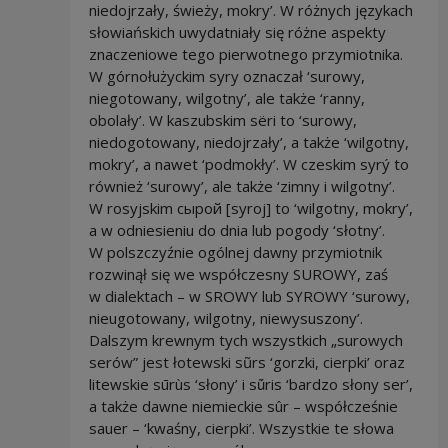
niedojrzały, świeży, mokry’. W różnych językach
słowiańskich uwydatniały się różne aspekty
znaczeniowe tego pierwotnego przymiotnika.
W górnołużyckim syry oznaczał ‘surowy,
niegotowany, wilgotny’, ale także ‘ranny,
obolały’. W kaszubskim sёri to ‘surowy,
niedogotowany, niedojrzały’, a także ‘wilgotny,
mokry’, a nawet ‘podmokły’. W czeskim syrý to
również ‘surowy’, ale także ‘zimny i wilgotny’.
W rosyjskim cырой [syroj] to ‘wilgotny, mokry’,
a w odniesieniu do dnia lub pogody ‘słotny’.
W polszczyźnie ogólnej dawny przymiotnik
rozwinął się we współczesny SUROWY, zaś
w dialektach – w SROWY lub SYROWY ‘surowy,
nieugotowany, wilgotny, niewysuszony’.
Dalszym krewnym tych wszystkich „surowych
serów” jest łotewski sũrs ‘gorzki, cierpki’ oraz
litewskie sūrùs ‘słony’ i sṹris ‘bardzo słony ser’,
a także dawne niemieckie sûr – współcześnie
sauer – ‘kwaśny, cierpki’. Wszystkie te słowa