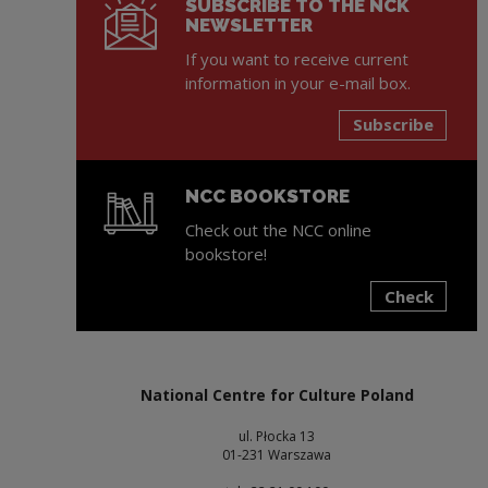
SUBSCRIBE TO THE NCK
NEWSLETTER
If you want to receive current
information in your e-mail box.
Subscribe
NCC BOOKSTORE
Check out the NCC online
bookstore!
Check
Note, the link will open in a new window
National Centre for Culture Poland
ul. Płocka 13
01-231 Warszawa