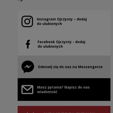
Next slide
Instagram Ojczysty – dodaj
Note, the link will open in a new window
do ulubionych
Facebook Ojczysty - dodaj
Note, the link will open in a new window
do ulubionych
Odezwij się do nas na Messengerze
Note, the link will open in a new window
Masz pytania? Napisz do nas
wiadomość