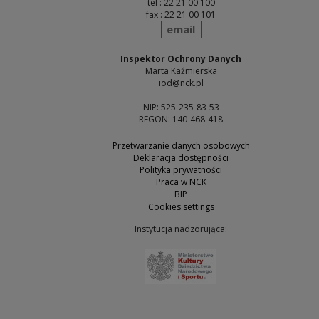
tel : 22 21 00 100
fax : 22 21 00 101
send
email
Inspektor Ochrony Danych
Marta Kaźmierska
iod@nck.pl
NIP: 525-235-83-53
REGON: 140-468-418
Przetwarzanie danych osobowych
Deklaracja dostępności
Polityka prywatności
Praca w NCK
BIP
Cookies settings
Instytucja nadzorująca:
Note, the link will open 