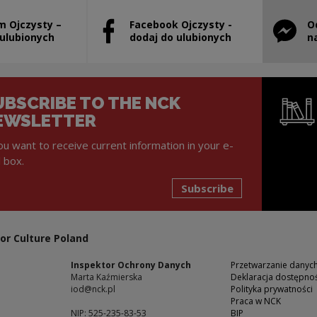
m Ojczysty –
Facebook Ojczysty -
O
will open in a new window
Note, the link will open in a new window
Note, th
 ulubionych
dodaj do ulubionych
n
UBSCRIBE TO THE NCK
EWSLETTER
you want to receive current information in your e-
l box.
Subscribe
Note, the l
or Culture Poland
Inspektor Ochrony Danych
Przetwarzanie dany
Marta Kaźmierska
Deklaracja dostępnoś
iod@nck.pl
Polityka prywatności
Praca w NCK
NIP: 525-235-83-53
BIP