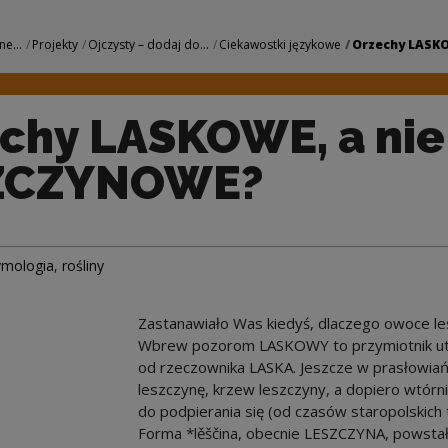
 a nie LESZCZYNOW
ne...
Projekty
Ojczysty – dodaj do...
Ciekawostki językowe
Orzechy LASKOW
chy LASKOWE, a nie
ZCZYNOWE?
ymologia
,
rośliny
Zastanawiało Was kiedyś, dlaczego owoc
Wbrew pozorom LASKOWY to przymiotnik utw
od rzeczownika LASKA. Jeszcze w prasłowiań
leszczynę, krzew leszczyny, a dopiero wtórnie 
do podpierania się (od czasów staropolskich 
Forma *lěščina, obecnie LESZCZYNA, powstał