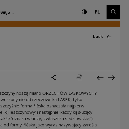
Settings and search
High contrast
CHANGE LAN
Expand 
E? | Narodowe Cent
PL
E, a...
Back to:Ciekawos
back
share
print
pobierz
Previous cur
Next cu
e leszczyny noszą miano ORZECHÓW LASKOWYCH?
orzony nie od rzeczownika LASEK, tylko
szczyźnie forma *lěska oznaczała najpierw
‘kij leszczynowy’ i następnie ‘każdy kij służący
także ‘oznaka władzy, zwłaszcza sędziowskiej’).
a od formy *lěska jako wyraz nazywający zarośla