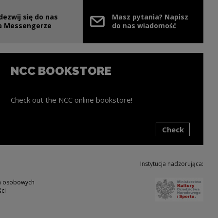
dezwij się do nas
Masz pytania? Napisz
e link will open in a new window
a Messengerze
do nas wiadomość
NCC BOOKSTORE
Check out the NCC online bookstore!
Check
ink will open in a new window
Instytucja nadzorująca:
Note,
ch osobowych
ci