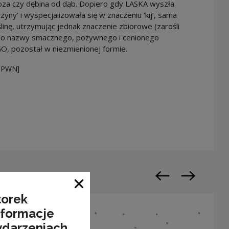
oza czy dębina od dąb. Dopiero gdy LASKA wyszła
yny’ i wyspecjalizowała się w znaczeniu ‘kij’, sama
nę, utrzymując jednak znaczenie zbiorowe (zarośli
y do nazwy smacznego, pożywnego i cenionego
 pozostał w niezmienionej formie.
O PWN]
n a new window
Previous slide
Next slide
Close window
torek
nformacje
ydarzeniach