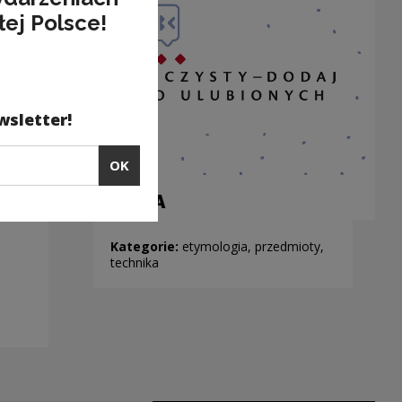
łej Polsce!
wsletter!
OK
SZAFA
Kategorie:
etymologia, przedmioty,
technika