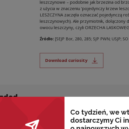
leszczynowe – podobnie jak brzezina od brz
z użycia w znaczeniu ‘pojedynczy krzew leszcz
LESZCZYNA zaczęła oznaczać pojedynczą rośli
leszczynowych). Ale przymiotnik, dołączon
owocu leszczyny, czyli ORZECHA LASKOWEGO,
Źródło:
[SEJP Bor, 280, 285; SJP PWN; USJP; S
Download curiosity
Note, the link will open i
nded
Co tydzień, we w
dostarczymy Ci i
o najnowszych w