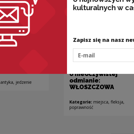
kulturalnych w ca
Zapisz się na nasz ne
Podaj e-mail
Nazwy miejscowości
o nieoczywistej
odmianie:
antyka, jedzenie
WŁOSZCZOWA
Kategorie:
miejsca, fleksja,
poprawność