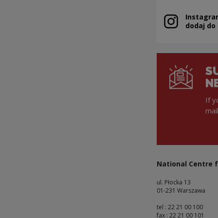
Instagra
Note, the link 
dodaj do
S
N
If 
mai
National Centre f
ul. Płocka 13
01-231 Warszawa
tel : 22 21 00 100
fax : 22 21 00 101