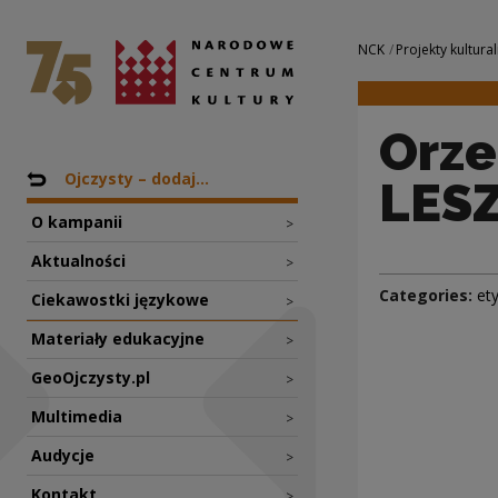
Orzechy LASKOWE,
National Centre for Culture Poland
Navigation
NCK
Projekty kultural
Orze
Nawigacja
Back to: Projekty
Ojczysty – dodaj...
LES
O kampanii
>
Aktualności
>
Categories:
et
Ciekawostki językowe
>
Materiały edukacyjne
>
GeoOjczysty.pl
>
Multimedia
>
Audycje
>
Kontakt
>