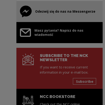
Odezwij się do nas na Messengerze
Note, the link will open in a new window
Masz pytania? Napisz do nas
wiadomość
SUBSCRIBE TO THE NCK
NEWSLETTER
If you want to receive current
information in your e-mail box.
Subscribe
NCC BOOKSTORE
Check out the NCC online