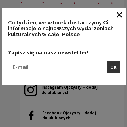
Clo
Co tydzień, we wtorek dostarczymy Ci
BAKALIE
informacje o najnowszych wydarzeniach
kulturalnych w całej Polsce!
Kategorie:
semantyka, jedzenie
Zapisz się na nasz newsletter!
Previous slide
Podaj e-mail
OK
Next slide
Instagram Ojczysty – dodaj
Note, the link will open in a new window
do ulubionych
Facebook Ojczysty - dodaj
Note, the link will open in a new window
do ulubionych