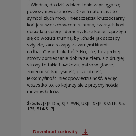
z Wiednia, do dziś w białe konie zaprzęga się
powozy nowożeńców... Czerń natomiast to
symbol złych mocy i nieszczęścia: kruczoczarny
koń jest wierzchowcem szatana, czarnych koni
dosiadają upiory i demony, kare konie zaprzęga
się do wozu z trumną, by „chude jak szczapy
szły złe, kare szkapy z czarnymi kitami
na łbach”. A pstrokatość? No, cóż, to z jednej
strony pomieszanie dobra ze złem, a z drugiej
strony to takie fiu-bździu, pstro w głowie,
zmienność, kapryśność, przelotność,
lekkomyślność, nieodpowiedzialność, a więc
wszystko to, co kojarzy się z przychylnością
możnowładców...
Źródło:
[SJP Dor; SJP PWN; USJP; SFJP; SMiTK, 95,
176, 514-517]
Download curiosity