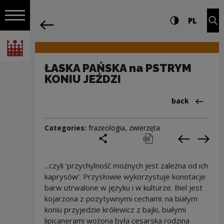
on the entire
ŁASKA PAŃSKA na PSTRYM KONIU JEŹDZI
Settings and search
High contrast
CHANG
Exp
PL
Navigation
back
Open navigation
National Centre for Culture Poland
ŁASKA PAŃSKA na PSTRYM
KONIU JEŹDZI
Back to:Cieka
back
Categories:
frazeologia
,
zwierzęta
share
print
pobierz
Previous c
Next
...czyli ‘przychylność możnych jest zależna od ich
kaprysów’. Przysłowie wykorzystuje konotacje
barw utrwalone w języku i w kulturze. Biel jest
kojarzona z pozytywnymi cechami: na białym
koniu przyjedzie królewicz z bajki, białymi
lipicanerami wożona była cesarska rodzina