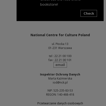
bookstore!
Check
Note, the link will open in a new window
National Centre for Culture Poland
ul. Płocka 13
01-231 Warszawa
tel : 22 21 00 100
fax : 22 21 00 101
send
email
Inspektor Ochrony Danych
Marta Kaźmierska
iod@nck.pl
NIP: 525-235-83-53
REGON: 140-468-418
Przetwarzanie danych osobowych