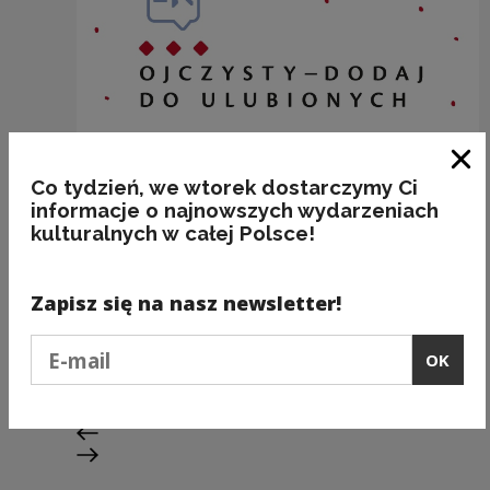
Clo
Co tydzień, we wtorek dostarczymy Ci
informacje o najnowszych wydarzeniach
kulturalnych w całej Polsce!
Zapisz się na nasz newsletter!
BAKALIE
Podaj e-mail
Kategorie:
semantyka, jedzenie
OK
Previous slide
Next slide