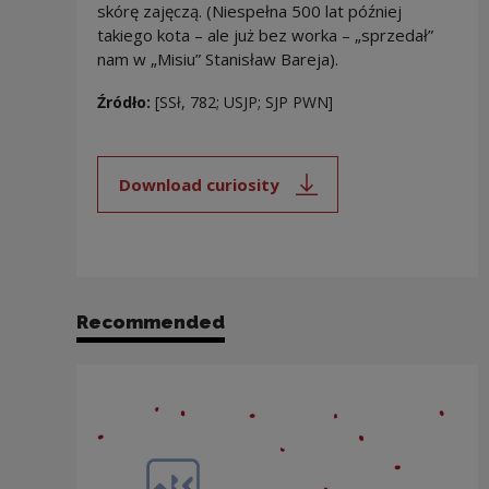
skórę zajęczą. (Niespełna 500 lat później
takiego kota – ale już bez worka – „sprzedał”
nam w „Misiu” Stanisław Bareja).
Źródło:
[SSł, 782; USJP; SJP PWN]
Download curiosity
Note, the link will open in a new
Recommended