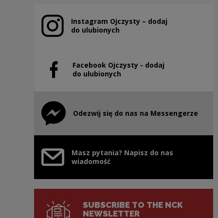
Instagram Ojczysty – dodaj
Note, the link will open in a new window
do ulubionych
Facebook Ojczysty - dodaj
Note, the link will open in a new window
do ulubionych
Odezwij się do nas na Messengerze
Note, the link will open in a new window
Masz pytania? Napisz do nas
wiadomość
SUBSCRIBE TO THE NCK
NEWSLETTER