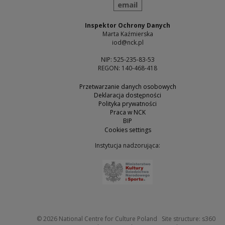
send
email
Inspektor Ochrony Danych
Marta Kaźmierska
iod@nck.pl
NIP: 525-235-83-53
REGON: 140-468-418
Przetwarzanie danych osobowych
Deklaracja dostępności
Polityka prywatności
Praca w NCK
BIP
Cookies settings
Instytucja nadzorująca:
Note, the link will open 
Not
© 2026
National Centre for Culture Poland
Site structure:
s360