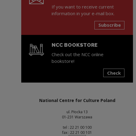
If you want to receive current
information in your e-mail box.
Subscribe
NCC BOOKSTORE
Check out the NCC online
bookstore!
Check
Note, the link will open in a new window
National Centre for Culture Poland
ul. Płocka 13
01-231 Warszawa
tel : 22 21 00 100
fax : 22 21 00 101