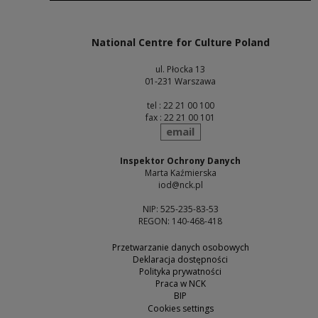
Note, the link will open in a new window
National Centre for Culture Poland
ul. Płocka 13
01-231 Warszawa
tel : 22 21 00 100
fax : 22 21 00 101
send
email
Inspektor Ochrony Danych
Marta Kaźmierska
iod@nck.pl
NIP: 525-235-83-53
REGON: 140-468-418
Przetwarzanie danych osobowych
Deklaracja dostępności
Polityka prywatności
Praca w NCK
BIP
Cookies settings