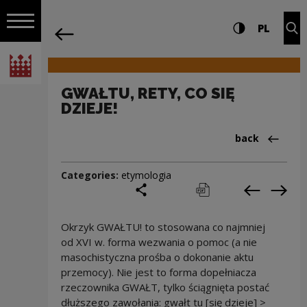
on the entire
GWAŁTU, RETY, CO SIĘ DZIEJE! | Narod
Settings and search
High contrast
CHANG
Exp
PL
Navigation
back
Open navigation
National Centre for Culture Poland
GWAŁTU, RETY, CO SIĘ
DZIEJE!
Back to:Cieka
back
Categories:
etymologia
share
print
pobierz
Previous c
Next
Okrzyk GWAŁTU! to stosowana co najmniej
od XVI w. forma wezwania o pomoc (a nie
masochistyczna prośba o dokonanie aktu
przemocy). Nie jest to forma dopełniacza
rzeczownika GWAŁT, tylko ściągnięta postać
dłuższego zawołania: gwałt tu [się dzieje] >