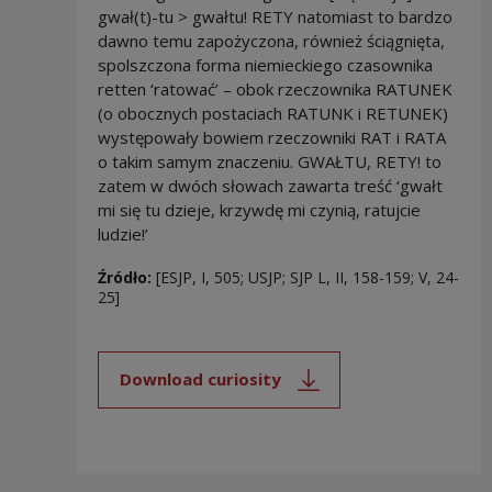
gwał(t)-tu > gwałtu! RETY natomiast to bardzo
dawno temu zapożyczona, również ściągnięta,
spolszczona forma niemieckiego czasownika
retten ‘ratować’ – obok rzeczownika RATUNEK
(o obocznych postaciach RATUNK i RETUNEK)
występowały bowiem rzeczowniki RAT i RATA
o takim samym znaczeniu. GWAŁTU, RETY! to
zatem w dwóch słowach zawarta treść ‘gwałt
mi się tu dzieje, krzywdę mi czynią, ratujcie
ludzie!’
Źródło:
[ESJP, I, 505; USJP; SJP L, II, 158-159; V, 24-
25]
Download curiosity
Note, the link will open in a new